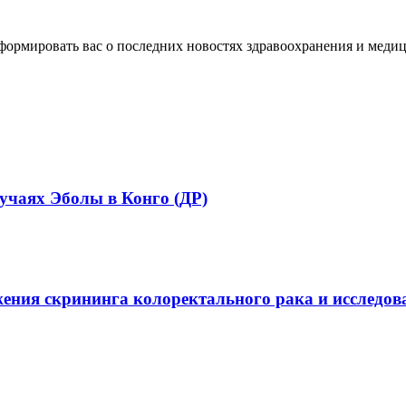
формировать вас о последних новостях здравоохранения и медиц
учаях Эболы в Конго (ДР)
ения скрининга колоректального рака и исследо