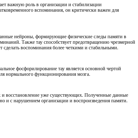
грает важную роль в организации и стабилизации
ратковременного вспоминания, он критически важен для
нные нейроны, формирующие физические следы памяти в
поминаний. Также тау способствует предотвращению чрезмерной
ет сделать воспоминания более четкими и стабильными.
мальное фосфорилирование тау является основной чертой
для нормального функционирования мозга.
ак и восстановление уже существующих. Полученные данные
 но и с нарушением организации и воспроизведения памяти.