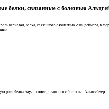
ые белки, связанные с болезнью Альцге
оль белка tau, белка, связанного с болезнью Альцгеймера, в ф
нции.
вую роль
белка тау
, ассоциированного с болезнью Альцгеймера,