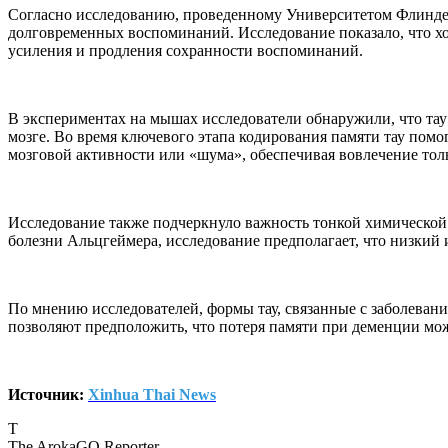
Согласно исследованию, проведенному Университетом Флинде
долговременных воспоминаний. Исследование показало, что хо
усиления и продления сохранности воспоминаний.
В экспериментах на мышах исследователи обнаружили, что та
мозге. Во время ключевого этапа кодирования памяти тау помо
мозговой активности или «шума», обеспечивая вовлечение тол
Исследование также подчеркнуло важность тонкой химической
болезни Альцгеймера, исследование предполагает, что низки
По мнению исследователей, формы тау, связанные с заболева
позволяют предположить, что потеря памяти при деменции мож
Источник:
Xinhua Thai News
T
The ArokaGO Reporter