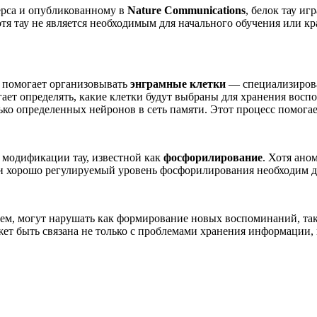
рса и опубликованному в
Nature Communications
, белок тау и
тя тау не является необходимым для начального обучения или к
у помогает организовывать
энграмные клетки
— специализирова
гает определять, какие клетки будут выбраны для хранения вос
ько определенных нейронов в сеть памяти. Этот процесс помога
 модификации тау, известной как
фосфорилирование
. Хотя ано
й и хорошо регулируемый уровень фосфорилирования необходим 
нием, могут нарушать как формирование новых воспоминаний, т
ет быть связана не только с проблемами хранения информации,