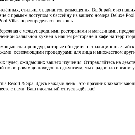
влённых, стильных вариантов размещения. Выбирайте из наших 
ие с прямым доступом к бассейну из вашего номера Deluxe Pool 
Pool Villas переопределяют роскошь.
абережная с международными ресторанами и магазинами, предла
ённой халяльной кухней в нашем ресторане и кафе на территор
 помощью спа-процедур, которые объединяют традиционные тайс
сажами, освежающими процедурами для лица и множеством друг
х чудес, ожидающих вашего изучения. Отправляйтесь на девств
ий по островам до походов по джунглям, мы с радостью организ
illa Resort & Spa. Здесь каждый день - это праздник захватыва
месте с нами. Ваш идеальный отпуск ждёт вас!