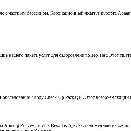
с частным бассейном. Коронационный жемчуг курорта Aonang Pri
ие нашего пакета услуг для оздоровления Sleep Test. Этот тща
пакет обследования "Body Check-Up Package". Этот всеобъемлющий 
 Aonang Princeville Villa Resort & Spa. Расположенный на ожив
трясающим морем Андаман.