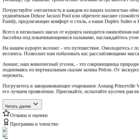
Почувствуйте элегантность в каждом из наших полностью обно
уединённым Deluxe Jacuzzi Pool или обретите высшее спокойств
Family, предлагающие комфорт и стиль, а наши Duplex Suites и 
Всего в нескольких шагах от курорта находится оживлённая н
бассейна под покачивающимися пальмами, наслаждайтесь утонч
На нашем курорте веллнес - это путешествие. Омолодитесь с
веллнеса. Позвольте нам побаловать вас расслабляющими мас
Аонанг, наш живописный уголок, - это сокровищница природны
поднимаясь по вертикальным скалам залива Рейли. От экскурс
пережить.
Погрузитесь в завораживающее очарование Aonang Princeville V
его лучшем проявлении. Приезжайте, испытайте кусочек рая в
Читать далее
Отзывы и оценки
Программа и членство