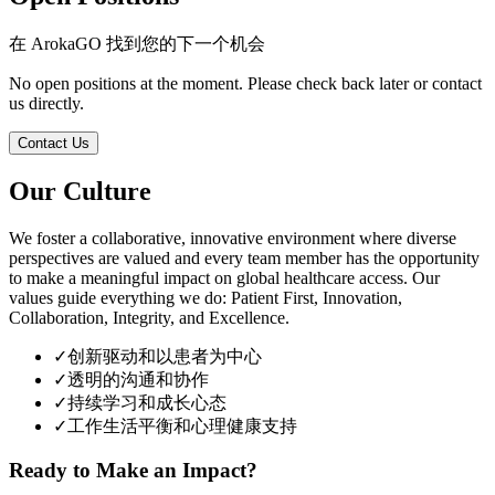
在 ArokaGO 找到您的下一个机会
No open positions at the moment. Please check back later or contact
us directly.
Contact Us
Our Culture
We foster a collaborative, innovative environment where diverse
perspectives are valued and every team member has the opportunity
to make a meaningful impact on global healthcare access. Our
values guide everything we do: Patient First, Innovation,
Collaboration, Integrity, and Excellence.
✓
创新驱动和以患者为中心
✓
透明的沟通和协作
✓
持续学习和成长心态
✓
工作生活平衡和心理健康支持
Ready to Make an Impact?