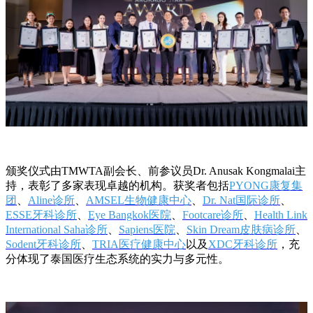
颁奖仪式由TMWTA副会长、前参议员Dr. Anusak Kongmalai主
持，表彰了多家表现卓越的机构。获奖者包括
PYONG康复集
团
、
Aline诊所
、
AMSEL生物健康中心
、
Dr. Nat国际诊所
、
ESSE牙科诊所
、
Eye Bangkok医院
、
Footcare诊所
、
Health Link
International Saha诊所
、
Sapiens医院
、
Skin Dream皮肤病诊所
、
Sodent牙科诊所
、
TRIA医疗健康中心
以及
XDC牙科诊所
，充
分体现了泰国医疗生态系统的实力与多元性。