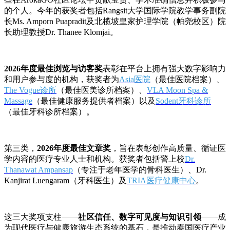
的个人。今年的获奖者包括Rangsit大学国际学院教学事务副院
长Ms. Amporn Puapradit及北榄坡皇家护理学院（帕尧校区）院
长助理教授Dr. Thanee Klomjai。
2026年度最佳浏览与访客奖
表彰在平台上拥有强大数字影响力
和用户参与度的机构，获奖者为
Asia医院
（最佳医院档案）、
The Vogue诊所
（最佳医美诊所档案）、
VLA Moon Spa &
Massage
（最佳健康服务提供者档案）以及
Sodent牙科诊所
（最佳牙科诊所档案）。
第三类，
2026年度最佳文章奖
，旨在表彰创作高质量、循证医
学内容的医疗专业人士和机构。获奖者包括警上校
Dr.
Thanawat Ampansap
（专注于老年医学的骨科医生）、Dr.
Kanjirat Luengaram（牙科医生）及
TRIA医疗健康中心
。
这三大奖项支柱——
社区信任、数字可见度与知识引领
——成
为现代医疗与健康旅游生态系统的基石，是推动泰国医疗产业