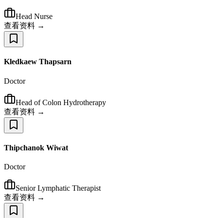
Head Nurse
查看资料 →
Kledkaew Thapsarn
Doctor
Head of Colon Hydrotherapy
查看资料 →
Thipchanok Wiwat
Doctor
Senior Lymphatic Therapist
查看资料 →