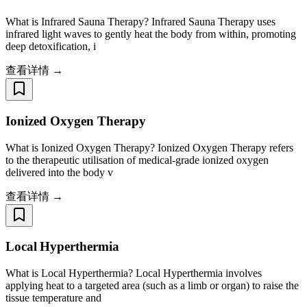
What is Infrared Sauna Therapy? Infrared Sauna Therapy uses
infrared light waves to gently heat the body from within, promoting
deep detoxification, i
查看详情 →
Ionized Oxygen Therapy
What is Ionized Oxygen Therapy? Ionized Oxygen Therapy refers
to the therapeutic utilisation of medical-grade ionized oxygen
delivered into the body v
查看详情 →
Local Hyperthermia
What is Local Hyperthermia? Local Hyperthermia involves
applying heat to a targeted area (such as a limb or organ) to raise the
tissue temperature and