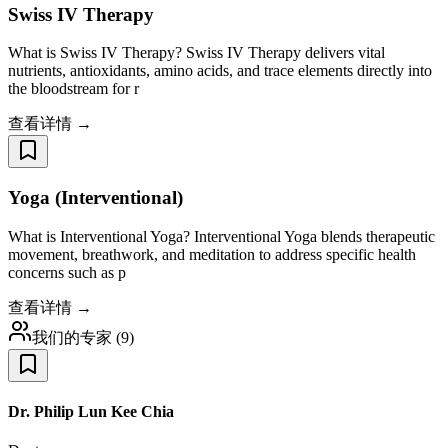
Swiss IV Therapy
What is Swiss IV Therapy? Swiss IV Therapy delivers vital
nutrients, antioxidants, amino acids, and trace elements directly into
the bloodstream for r
查看详情 →
Yoga (Interventional)
What is Interventional Yoga? Interventional Yoga blends therapeutic
movement, breathwork, and meditation to address specific health
concerns such as p
查看详情 →
我们的专家
(
9
)
Dr. Philip Lun Kee Chia