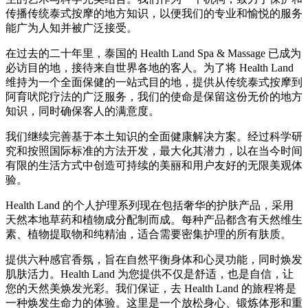
传播传统泰式按摩的地方知识，以便我们的专业和愉悦的服务
能广为人知并被广泛接受。
在过去的二十年里，泰国的 Health Land Spa & Massage 已成为
必访目的地，接待来自世界各地的客人。为了将 Health Land
维持为一个全面保健的一站式目的地，提供从传统泰式按摩到
阿育吠陀疗法的广泛服务，我们的使命是保留这份无价的地方
知识，同时确保客人的满意度。
我们继续完善基于本土知识的全面健康解决方案。经过科学研
究和按照国际标准的方法开发，最大化其潜力，以在当今时间
有限的生活方式中创造可持续的美丽和用户友好的无限美观体
验。
Health Land 的个人护理系列现在包括奢华的护肤产品，采用
天然本地草药和植物成分配制而成。每种产品都含有天然维生
素、植物提取物和纯精油，适合需要密集护理的所有肤质。
提供六种感官香氛，旨在自然平衡身体和心灵功能，同时焕发
肌肤活力。Health Land 为您提供不仅是舒适，也是自信，让
您的天然美焕发光彩。我们保证，去 Health Land 的旅程将是
一种焕发生命力的体验。这里是一个放松身心、锻炼体形和重