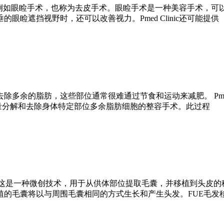
部手术，例如眼睑手术，也称为去皮手术。眼睑手术是一种美容手术，
睑遮挡视野时，还可以改善视力。Pmed Clinic还可能提供
除多余的脂肪，这些部位通常很难通过节食和运动来减肥。 Pme
用超声能量分解和去除身体特定部位多余脂肪细胞的整容手术。此过程
，这是一种微创技术，用于从供体部位提取毛囊，并移植到头皮的
植的毛囊将以与周围毛囊相同的方式生长和产生头发。FUE毛发