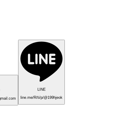
LINE
件
line.me/R/ti/p/@199hjeok
gmail.com