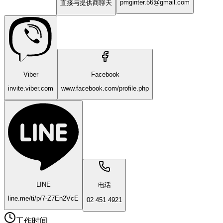
pmginter.56@gmail.com
直接与提供商聊天
Viber
Facebook
invite.viber.com
www.facebook.com/profile.php
LINE
电话
line.me/ti/p/7-Z7En2VcE
02 451 4921
工作时间