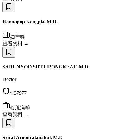
Ronnapop Kongpia, M.D.
妇产科
查看资料 →
SARUNYOO SUTTIPONGKEAT, M.D.
Doctor
ว 37977
心脏病学
查看资料 →
Srirat Aroonratanakul, M.D