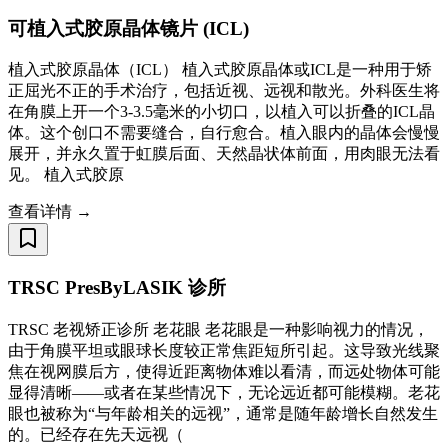
可植入式胶原晶体镜片 (ICL)
植入式胶原晶体（ICL） 植入式胶原晶体或ICL是一种用于矫
正屈光不正的手术治疗，包括近视、远视和散光。外科医生将
在角膜上开一个3-3.5毫米的小切口，以植入可以折叠的ICL晶
体。这个创口不需要缝合，自行愈合。植入眼内的晶体会慢慢
展开，并永久置于虹膜后面、天然晶状体前面，用肉眼无法看
见。 植入式胶原
查看详情 →
TRSC PresByLASIK 诊所
TRSC 老视矫正诊所 老花眼 老花眼是一种影响视力的情况，
由于角膜平坦或眼球长度较正常焦距短所引起。这导致光线聚
焦在视网膜后方，使得近距离物体难以看清，而远处物体可能
显得清晰——或者在某些情况下，无论远近都可能模糊。老花
眼也被称为“与年龄相关的远视”，通常是随年龄增长自然发生
的。已经存在先天远视（