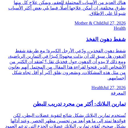
هناك العديد من الأسباب المحتملة للعقم، ويمكن علاج كل منها
بطرق مختلفة، إن أمكن علاجها أصلًا. فيما يلي بعض أكثر الأسباب
شيوعًا على الإطلاق.
Mother & Child
Jul 27, 2026
Health
شفط دهون الفخذ
شفط دهون الفخذين، ودّعي الأرجل الكبيرة! مع طريقة شفط
الدهون هل سبق لك أن بذلت مجهودًا كبيرًا في التمارين الرياضية،
ومع ذلك لا يبدو أن الدهون حول فخذيك تقل؟ يُعتقد أن الكثير من
الأشخاص الذين فتحوا لقراءة هذا المقال من المحتمل أنهم يعانون
من مثل هذه المشكلات، ويشعرون بقلق أكبر أو أقل تجاه شكل
أجسامهم.
Health
Jul 27, 2026
المعرفة
تمارين البلانك: أكثر من مجرد تدريب للبطن
تُستخدم تمارين البلانك بشكل شائع لتقوية عضلات البطن، لكن
فوائدها تمتد إلى ما هو أبعد من تحسين مظهر الخصر. وعند أدائها
بشكل صحيح، تُقوّي تمارين البلانك عضلات الجذع التي تدعم العمود