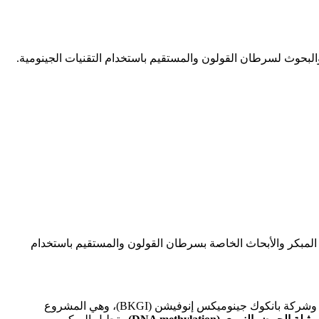
المبكر والأبحاث الخاصة بسرطان القولون والمستقيم باستخدام
وقعت شركة BGI Genomics، وهي شركة تكنولوجيا حيوية صينية، مذكرة تفاهم مع إدارة العلوم الطبية التابعة لوزارة الصحة العامة التايلاندية وشركة بانكوك جينوميكس إنوفيشن (BKGI)، وهي المشروع