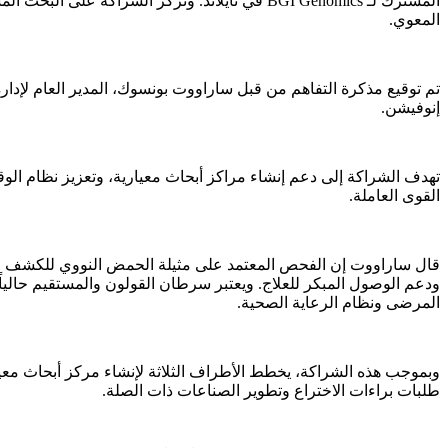
المشترك لـ BGI Genomics في تايلاند. وتركز الشراكة على البحث المشترك في الفحص المبكر لسرطان القولون والمستقيم باستخدام
المعوي.
إنوفيشن.
تهدف الشراكة إلى دعم إنشاء مراكز أبحاث معيارية، وتعزيز نظام الوق
القوى العاملة.
قال ساراووت إن الفحص المعتمد على مثيلة الحمض النووي للكشف عن
ودعم الوصول المبكر للعلاج. ويعتبر سرطان القولون والمستقيم حالياً 
المرضى ونظام الرعاية الصحية.
وبموجب هذه الشراكة، يخطط الأطراف الثلاثة لإنشاء مركز أبحاث معياري
طلبات براءات الاختراع وتطوير الصناعات ذات الصلة.