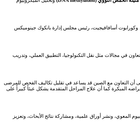
يلة الحمض النووي (DNA methylation)
وتحليل الميكروبيوم
 توقيع مذكرة التفاهم من قبل ساراووت بونسوك، المدير العام لإدارة العلوم الطبية التايلاندية، هو يونغ، المدير العام لشركة BGI Genomics، وكورابوت أسافافيجيت، رئيس مجلس إدارة بانكوك جينوميكس
عاون في مجالات مثل نقل التكنولوجيا، التطبيق العملي، وتدريب
 أن التعاون مع الصين قد يساعد في تقليل تكاليف الفحص للمرضى
راضه المبكرة كما أن علاج المراحل المتقدمة يشكل عبئاً كبيراً على
يوم المعوي، ونشر أوراق علمية، ومشاركة نتائج الأبحاث، وتعزيز