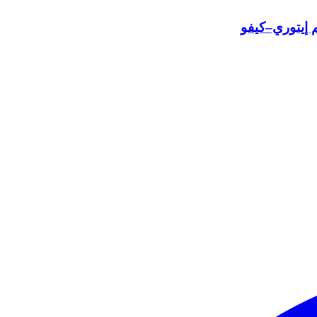
 إيتوري–كيفو