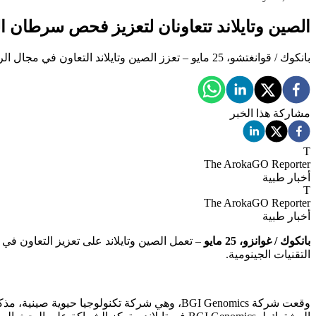
الصين وتايلاند تتعاونان لتعزيز فحص سرطان ال
بانكوك / قوانغتشو، 25 مايو – تعزز الصين وتايلاند التعاون في مجال الرعاية الصحية من خلال شراكة جديدة تهدف إلى تطوير الكشف المبكر والبحوث لسرطان القولون والمستقيم باستخدام التقنيات الجينومية.
مشاركة هذا الخبر
T
The ArokaGO Reporter
أخبار طبية
T
The ArokaGO Reporter
أخبار طبية
بانكوك / غوانزو، 25 مايو
– تعمل الصين وتايلاند على تعزيز التعاون ف
التقنيات الجينومية.