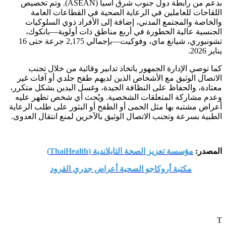
بدعم من رابطة دول جنوب شرق آسيا (ASEAN). وتم تخصيص
اللقاحات للعاملين في الرعاية الصحية في القطاعات العامة
والخاصة والمجتمع المدني، إضافة إلى الأفراد ذوي السلوكيات
الجنسية عالية الخطورة في أربع مناطق ذات أولوية—بانكوك،
تشونبوري، شيانغ ماي، وفوكيت—بإجمالي 2,175 جرعة حتى 16
يناير 2026.
كما توصي الإدارة الجمهور باتخاذ تدابير وقائية من خلال تجنب
الاتصال الوثيق مع الأشخاص الذين لديهم طفح جلدي أو آفات غير
معتادة، والحفاظ على النظافة الجيدة، وغسل اليدين بشكل متكرر،
وعدم مشاركة المتعلقات الشخصية. ويُحث أي شخص تظهر عليه
أعراض مشتبه بها مثل الحمى أو الطفح أو البثور على طلب الرعاية
الطبية بسرعة وتجنب الاتصال الوثيق بالآخرين لمنع انتقال العدوى.
المصدر:
مؤسسة تعزيز الصحة التايلاندية (ThaiHealth)
مكتبة أروكاجو الصحية أعراض جدري القرود
T