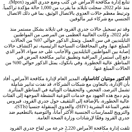
تتابع إدارة مكافحة الأمراض عن كثب وضع جدري القرود (Mpox).
منذ عام 2022، سجلت تايلاند ما يقرب من 1,000 حالة مؤكدة تراكمياً.
وترتبط معظم حالات العدوى بالاتصال الوثيق، بما في ذلك الاتصال
الجنسي مع شركاء غير مألوفين.
وقد تم تسجيل حالات جدري القرود في تايلاند بشكل مستمر منذ
عام 2022، وكانت الغالبية العظمى من المرضى من المواطنين
التايلنديين في سن العمل. وتمثل الذكور حوالي 97% من الحالات
المبلغ عنها. وفي المحافظات السياحية الرئيسية، تم اكتشاف حالات
إصابة بين المواطنين التايلنديين والأجانب على حد سواء، الأمر الذي
دفع إلى استمرار المراقبة وتطبيق تدابير مكافحة المرض في
المناطق عالية الخطورة. وفي بانكوك، يمثل الذكور حوالي 90% من
الحالات المبلغ عنها.
الدكتور مونتيان كاناساواد،
المدير العام لإدارة مكافحة الأمراض، أفاد
بأن الإدارة، بالتعاون مع شبكات الشركاء، قد نفذت تدابير شاملة
تشمل الترصد، الفحص، والتحقيقات الوبائية في المناطق المتأثرة.
وتم دمج هذه الجهود مع خدمات التوعية النشطة الموجهة إلى الفئات
عالية الخطورة، بالإضافة إلى التثقيف حول جدري القرود، فيروس
نقص المناعة البشرية (HIV)، والعدوى المنقولة جنسياً (STIs)،
والترويج للممارسات الجنسية الأكثر أماناً، والتوصية بالتطعيم ضد
جدري القرود وفقًا لإرشادات وزارة الصحة العامة.
تلقت إدارة مكافحة الأمراض 2,220 جرعة من لقاح جدري القرود