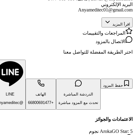
البريد الإلكتروني
Anyameditec01@gmail.com
اقرأ المزيد
المراجعات والتقييمات
الاتصال بالمزود
اختر الطريقة المفضلة للتواصل معنا
حفظ المزود
الدردشة المباشرة
الهاتف
LINE
تحدث مع المزود مباشرة
+66800691477
@anyameditec
الاعتمادات والجوائز
ArokaGO Star: 5 نجوم