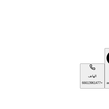
الهاتف
+66613961477