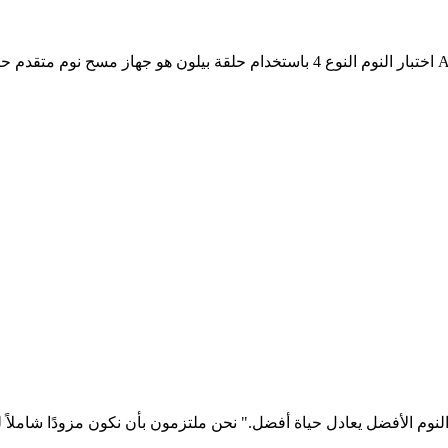
لاعتقاد الأساسي بأن "النوم الأفضل يعادل حياة أفضل." نحن ملتزمون بأن نكون مزود