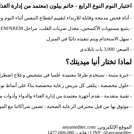
اختبار النوم النوع الرابع - خاتم بيلون (معتمد من إدارة الغذا
- أداة فحص مدمجة وقابلة للارتداء لتقييم انقطاع التنفس أثناء النوم وج
- يتتبع مستويات الأكسجين، معدل ضربات القلب، مراحل REM/NREM للحلم وغير الحلم، ومستويات الإجهاد.
- سهل الاستخدام ويتم تنفيذه ذاتيًا في المنزل.
- السعر: 3,900 بات تايلاندي
لماذا تختار أنيا ميديتك؟
- خبرة مثبتة - نستخدم طرقا معتمدة علميا في تشخيص وعلاج اضطراب
- حلول مخصصة - يتلقى كل مريض رعاية مخصصة بناءً على أنماط نوم
- تقنية متقدمة - نقدم أجهزة معتمدة من إدارة الغذاء والدواء وأدوات م
- موثوق بها من قبل محترفي الرعاية الصحية - تضمن شراكاتنا مع الم
الموقع الإلكتروني: anyameditec.com
LINE: @anyameditec | هاتف: 080-069-1477