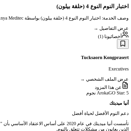
اختبار النوم النوع 4 (حلقة بيلون)
وصف الخدمة: اختبار النوم النوع 4 (حلقة بيلون) بواسطة Anya Meditec اختبار النوم النوع 4 باستخدام حلقة بيلون هو جهاز مسح نوم متقدم حاصل على موافقة إدارة
عرض التفاصيل →
أخصائيونا
(
1
)
Tucksaorn Kongprasert
Executives
عرض الملف الشخصي →
عن هذا المزود
ArokaGO Star: 5 نجوم
أنيا ميديتك
دعم النوم الأفضل لحياة أفضل
تأسست أنيا ميديتك في عام 2020 على أساس ا
الذين يعانون من مشكلات تتعلق بالنوم.