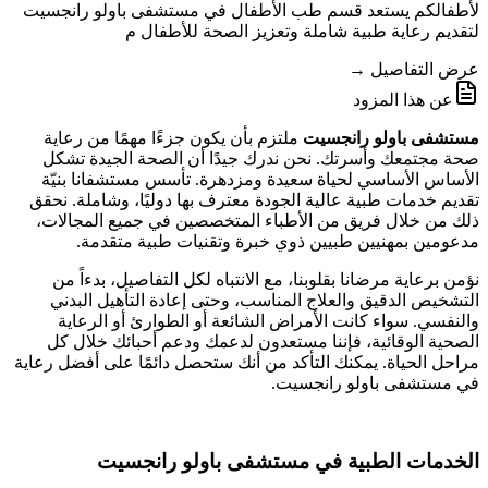
لأطفالكم يستعد قسم طب الأطفال في مستشفى باولو رانجسيت
لتقديم رعاية طبية شاملة وتعزيز الصحة للأطفال م
عرض التفاصيل →
عن هذا المزود
مستشفى باولو رانجسيت
ملتزم بأن يكون جزءًا مهمًا من رعاية
صحة مجتمعك وأسرتك. نحن ندرك جيدًا أن الصحة الجيدة تشكل
الأساس الأساسي لحياة سعيدة ومزدهرة. تأسس مستشفانا بنيّة
تقديم خدمات طبية عالية الجودة معترف بها دوليًا، وشاملة. نحقق
ذلك من خلال فريق من الأطباء المتخصصين في جميع المجالات،
مدعومين بمهنيين طبيين ذوي خبرة وتقنيات طبية متقدمة.
نؤمن برعاية مرضانا بقلوبنا، مع الانتباه لكل التفاصيل، بدءاً من
التشخيص الدقيق والعلاج المناسب، وحتى إعادة التأهيل البدني
والنفسي. سواء كانت الأمراض الشائعة أو الطوارئ أو الرعاية
الصحية الوقائية، فإننا مستعدون لدعمك ودعم أحبائك خلال كل
مراحل الحياة. يمكنك التأكد من أنك ستحصل دائمًا على أفضل رعاية
في مستشفى باولو رانجسيت.
الخدمات الطبية في مستشفى باولو رانجسيت