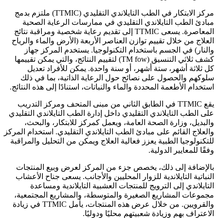
مركز الابتكار في الطب التايلاندي التقليدي (TTMIC) ملتزم بدمج
مبادئ الطب التايلاندي التقليدي في ممارسات الرعاية الصحية
المعاصرة. يسعى TTMIC إلى تقديم رعاية شخصية ومراقبة نتائج
العلاج من خلال تقييم توازن العناصر الأربعة (الأرض والماء والرياح
والنار) في الجسم باستخدام التكنولوجيا. يستخدم المركز جهاز
كشف ثلاثي التنسيق (TM fow) لتقييم النتائج، والتي يمكن تقييمها
كل ثلاثة أشهر، ستة أشهر، أو سنة واحدة. يمكن للأفراد تعديل
سلوكهم والحصول على نصائح حول الرعاية الذاتية، بما في ذلك
استخدام الأطعمة المحددة والماء والنباتات، استنادًا إلى هذه النتائج.
يقع TTMIC في الطابق الثاني من مبنى المتحف ومركز التدريب
على الطب التايلاندي التقليدي داخل إدارة الطب التايلاندي التقليدي
والبديل، وزارة الصحة العامة، ويعمل كمركز للابتكار، والبحث،
والعلاج القائم على مبادئ الطب التايلاندي التقليدي. استخدام المركز
للتكنولوجيا الطبية يعزز فعالية العلاج ويمكن من التحليل والمراقبة
وفقًا للمعايير الدولية.
بالإضافة إلى ذلك، يخصص جزء من المركز لعرض وبيع المنتجات
النباتية التايلاندية للزوار المحليين والأجانب. يسعى جناح الأعشاب
التايلاندي إلى الترويج للمنتجات العشبية التايلاندية ومساعدة
مجموعات المشاريع الصغيرة والمتوسطة، والمشاريع المجتمعية،
والقرويين. من خلال عرض هذه المنتجات، يأمل TTMIC في زيادة
الاعتراف بهم وزيادة شعبيتهم محليًا ودوليًا.