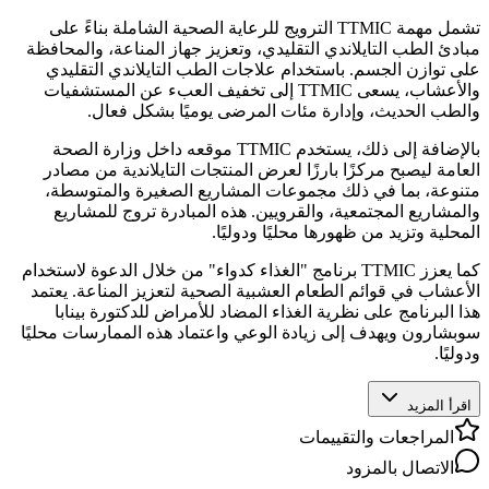
تشمل مهمة TTMIC الترويج للرعاية الصحية الشاملة بناءً على
مبادئ الطب التايلاندي التقليدي، وتعزيز جهاز المناعة، والمحافظة
على توازن الجسم. باستخدام علاجات الطب التايلاندي التقليدي
والأعشاب، يسعى TTMIC إلى تخفيف العبء عن المستشفيات
والطب الحديث، وإدارة مئات المرضى يوميًا بشكل فعال.
بالإضافة إلى ذلك، يستخدم TTMIC موقعه داخل وزارة الصحة
العامة ليصبح مركزًا بارزًا لعرض المنتجات التايلاندية من مصادر
متنوعة، بما في ذلك مجموعات المشاريع الصغيرة والمتوسطة،
والمشاريع المجتمعية، والقرويين. هذه المبادرة تروج للمشاريع
المحلية وتزيد من ظهورها محليًا ودوليًا.
كما يعزز TTMIC برنامج "الغذاء كدواء" من خلال الدعوة لاستخدام
الأعشاب في قوائم الطعام العشبية الصحية لتعزيز المناعة. يعتمد
هذا البرنامج على نظرية الغذاء المضاد للأمراض للدكتورة بينابا
سوبشارون ويهدف إلى زيادة الوعي واعتماد هذه الممارسات محليًا
ودوليًا.
اقرأ المزيد
المراجعات والتقييمات
الاتصال بالمزود