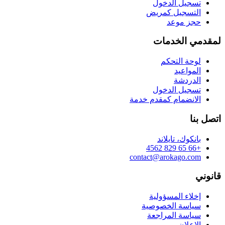
تسجيل الدخول
التسجيل كمريض
حجز موعد
لمقدمي الخدمات
لوحة التحكم
المواعيد
الدردشة
تسجيل الدخول
الانضمام كمقدم خدمة
اتصل بنا
بانكوك، تايلاند
+66 65 829 4562
contact@arokago.com
قانوني
إخلاء المسؤولية
سياسة الخصوصية
سياسة المراجعة
الإعلان