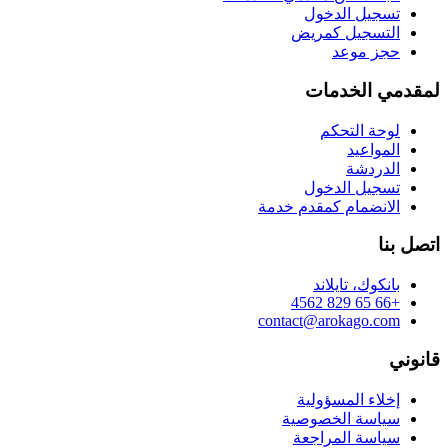
تسجيل الدخول
التسجيل كمريض
حجز موعد
لمقدمي الخدمات
لوحة التحكم
المواعيد
الدردشة
تسجيل الدخول
الانضمام كمقدم خدمة
اتصل بنا
بانكوك، تايلاند
+66 65 829 4562
contact@arokago.com
قانوني
إخلاء المسؤولية
سياسة الخصوصية
سياسة المراجعة