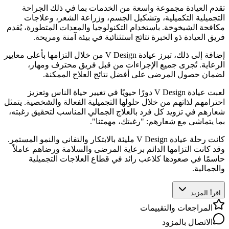
تقدم العيادة مجموعة واسعة من الخدمات بما في ذلك الجراحة
التجميلية التكميلية، وتشكيل الجسم، وزراعة الشعر، وعلاجات
مكافحة الشيخوخة. باستخدام التكنولوجيا والمعدات المتطورة، يُقدم
فريق العيادة ذو الخبرة نتائج استثنائية في بيئة آمنة ومريحة.
إضافة إلى ذلك، تبرز عيادة V Design من خلال التزامها بأعلى معايير
الرعاية. تُجرى جميع الإجراءات من قبل فريق محترف ومهار،
لضمان حصول المرضى على أفضل نتائج العلاج الممكنة.
لعبت عيادة V Design دورًا حيويًا في تغيير حياة الناس وتعزيز
احترامهم لذاتهم من خلال حلولها التجميلية الفعالة والشخصية. يتمثل
شعارهم في تزويد كل فرد بالعلاج الجمالي المناسب لتحقيق رغبته،
بما يتماشى مع شعارهم: "رغبتك، مهمتنا".
كانت رحلة عيادة V Design مليئة بالابتكار والتفاني والنمو المستمر.
وقد كانت التزامها الدائم برعاية المرضى والسلامة ورضاهم عاملاً
حاسمًا في صعودها كلاعب رائد في قطاع العلاجات التجميلية
والجمالية.
اقرأ المزيد
المراجعات والتقييمات
الاتصال بالمزود