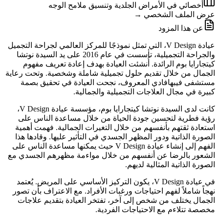
أخصائي في الأمراض الجلدية وتنسيق ملامح الوجه
عرض الملف الشخصي →
عن هذا المزود
عيادة V Design، التي تمثل نموذجًا للمركز العالمي لجراحة التجميل
والجراحة التجميلية، تأسست في عام 2016 على يد السيدة نوتشا
كيتجارايا بوم الرائدة. أُنشئت العيادة بهدف إعادة تعريف مفهوم
الجمال من خلال تقديم حلول تجميلية شاملة وشخصية. وتحت رعاية
مستشفى فيبهافادي المعروف، نجحت العيادة في تحقيق بصمة
كبيرة في مجال العلاجات التجميلية والجمالية.
كانت لدى السيدة نوتشا كيتجارايا بوم، مؤسسة عيادة V Design،
رؤية فطرية لتحسين جودة الحياة من خلال مساعدة الناس على
استعادة ثقتهم بأنفسهم من خلال التغيرات الجمالية. فهمت أهمية
الصورة الذاتية ودور المظهر الجسدي في التأثير عليها. وقادها هذا
الفهم إلى إنشاء عيادة V Design حيث يمكنها مساعدة الناس على
الشعور بالرضا عن أنفسهم من خلال مواءمة مظهرهم الجسدي مع
الصورة الذاتية المثالية لديهم.
في عيادة V Design، يكون التركيز الأساسي على المريض. يُعتمد
نهجاً شاملاً لفهم احتياجات ورغبات الأفراد. مع الاعتراف بأن تصور
الجمال يختلف من شخص إلى آخر، تفتخر العيادة بتقديم علاجات
مخصصة تتلاءم مع الاحتياجات الفردية.