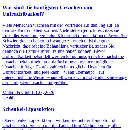
Was sind die häufigsten Ursachen von
Unfruchtbarkeit?
Viele Menschen wachsen mit der Vorfreude auf den Tag auf, an
dem sie Kinder haben können. Viele stellen jedoch fest, dass sie
trotz aller Bemühungen keine Kinder bekommen können. Wenn Sie
Schwierigkeiten haben, schwanger zu werden, ist die gute
Nachricht, dass oft eine Behandlung verfügbar ist, sodass Sie
dennoch die Familie Ihrer Träume haben können. Bevor
Unfruchtbarkeit behandelt werden kann, muss jedoch zunächst die
Ursache bekannt sein, und dafür kommen mehrere mögliche
Ursachen infrage. Es gibt zahlreiche mögliche Ursachen für
Unfruchtbarkeit, und jede kann – wenn überhaupt – auf
unterschiedliche Weise behandelt werden. Im Folgenden sind einige
der häufigsten Ursachen aufgeführt.
Mother & Child
Jul 27, 2026
Health
Schenkel-Liposuktion
Oberschenkel-Liposuktion – winken Sie mit der Hand ab und
verabschieden Sie sich mit der Liposuktion-Methode von großen