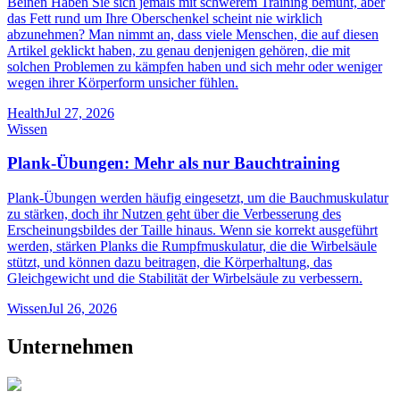
Beinen Haben Sie sich jemals mit schwerem Training bemüht, aber
das Fett rund um Ihre Oberschenkel scheint nie wirklich
abzunehmen? Man nimmt an, dass viele Menschen, die auf diesen
Artikel geklickt haben, zu genau denjenigen gehören, die mit
solchen Problemen zu kämpfen haben und sich mehr oder weniger
wegen ihrer Körperform unsicher fühlen.
Health
Jul 27, 2026
Wissen
Plank-Übungen: Mehr als nur Bauchtraining
Plank-Übungen werden häufig eingesetzt, um die Bauchmuskulatur
zu stärken, doch ihr Nutzen geht über die Verbesserung des
Erscheinungsbildes der Taille hinaus. Wenn sie korrekt ausgeführt
werden, stärken Planks die Rumpfmuskulatur, die die Wirbelsäule
stützt, und können dazu beitragen, die Körperhaltung, das
Gleichgewicht und die Stabilität der Wirbelsäule zu verbessern.
Wissen
Jul 26, 2026
Unternehmen