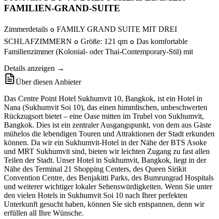
FAMILIEN-GRAND-SUITE
Zimmerdetails ๐ FAMILY GRAND SUITE MIT DREI
SCHLAFZIMMERN ๐ Größe: 121 qm ๐ Das komfortable
Familienzimmer (Kolonial- oder Thai-Contemporary-Stil) mit
Details anzeigen →
Über diesen Anbieter
Das Centre Point Hotel Sukhumvit 10, Bangkok, ist ein Hotel in
Nana (Sukhumvit Soi 10), das einen himmlischen, unbeschwerten
Rückzugsort bietet – eine Oase mitten im Trubel von Sukhumvit,
Bangkok. Dies ist ein zentraler Ausgangspunkt, von dem aus Gäste
mühelos die lebendigen Touren und Attraktionen der Stadt erkunden
können. Da wir ein Sukhumvit-Hotel in der Nähe der BTS Asoke
und MRT Sukhumvit sind, bieten wir leichten Zugang zu fast allen
Teilen der Stadt. Unser Hotel in Sukhumvit, Bangkok, liegt in der
Nähe des Terminal 21 Shopping Centers, des Queen Sirikit
Convention Centre, des Benjakitti Parks, des Bumrungrad Hospitals
und weiterer wichtiger lokaler Sehenswürdigkeiten. Wenn Sie unter
den vielen Hotels in Sukhumvit Soi 10 nach Ihrer perfekten
Unterkunft gesucht haben, können Sie sich entspannen, denn wir
erfüllen all Ihre Wünsche.