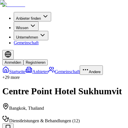
Anbieter finden
Wissen
Unternehmen
Gemeinschaft
Anmelden
Registrieren
Startseite
Anbieter
Gemeinschaft
Andere
+
29
more
Centre Point Hotel Sukhumvit
Bangkok
,
Thailand
Dienstleistungen & Behandlungen
(
12
)