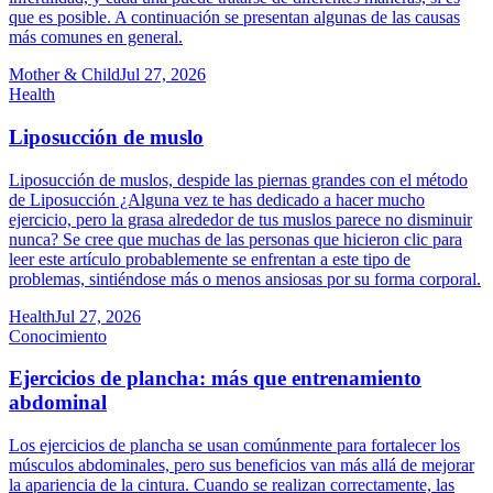
que es posible. A continuación se presentan algunas de las causas
más comunes en general.
Mother & Child
Jul 27, 2026
Health
Liposucción de muslo
Liposucción de muslos, despide las piernas grandes con el método
de Liposucción ¿Alguna vez te has dedicado a hacer mucho
ejercicio, pero la grasa alrededor de tus muslos parece no disminuir
nunca? Se cree que muchas de las personas que hicieron clic para
leer este artículo probablemente se enfrentan a este tipo de
problemas, sintiéndose más o menos ansiosas por su forma corporal.
Health
Jul 27, 2026
Conocimiento
Ejercicios de plancha: más que entrenamiento
abdominal
Los ejercicios de plancha se usan comúnmente para fortalecer los
músculos abdominales, pero sus beneficios van más allá de mejorar
la apariencia de la cintura. Cuando se realizan correctamente, las