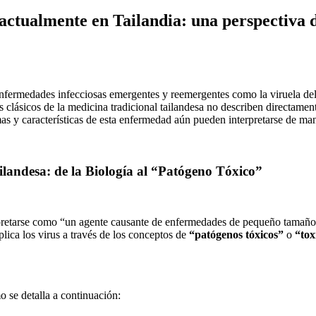
ctualmente en Tailandia: una perspectiva d
nfermedades infecciosas emergentes y reemergentes como la viruela de
clásicos de la medicina tradicional tailandesa no describen directament
as y características de esta enfermedad aún pueden interpretarse de maner
ilandesa: de la Biología al “Patógeno Tóxico”
erpretarse como “un agente causante de enfermedades de pequeño tamaño, 
plica los virus a través de los conceptos de
“patógenos tóxicos”
o
“tox
o se detalla a continuación: