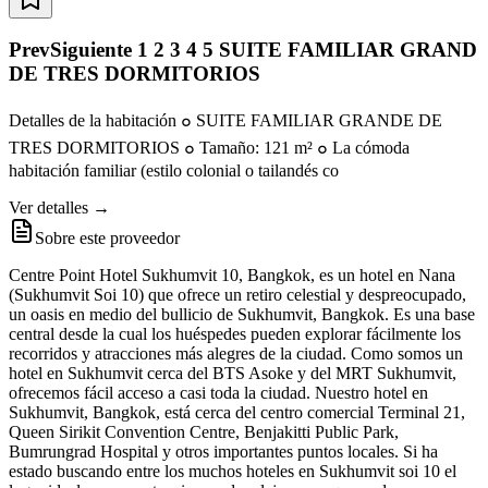
PrevSiguiente 1 2 3 4 5 SUITE FAMILIAR GRAND
DE TRES DORMITORIOS
Detalles de la habitación ๐ SUITE FAMILIAR GRANDE DE
TRES DORMITORIOS ๐ Tamaño: 121 m² ๐ La cómoda
habitación familiar (estilo colonial o tailandés co
Ver detalles →
Sobre este proveedor
Centre Point Hotel Sukhumvit 10, Bangkok, es un hotel en Nana
(Sukhumvit Soi 10) que ofrece un retiro celestial y despreocupado,
un oasis en medio del bullicio de Sukhumvit, Bangkok. Es una base
central desde la cual los huéspedes pueden explorar fácilmente los
recorridos y atracciones más alegres de la ciudad. Como somos un
hotel en Sukhumvit cerca del BTS Asoke y del MRT Sukhumvit,
ofrecemos fácil acceso a casi toda la ciudad. Nuestro hotel en
Sukhumvit, Bangkok, está cerca del centro comercial Terminal 21,
Queen Sirikit Convention Centre, Benjakitti Public Park,
Bumrungrad Hospital y otros importantes puntos locales. Si ha
estado buscando entre los muchos hoteles en Sukhumvit soi 10 el