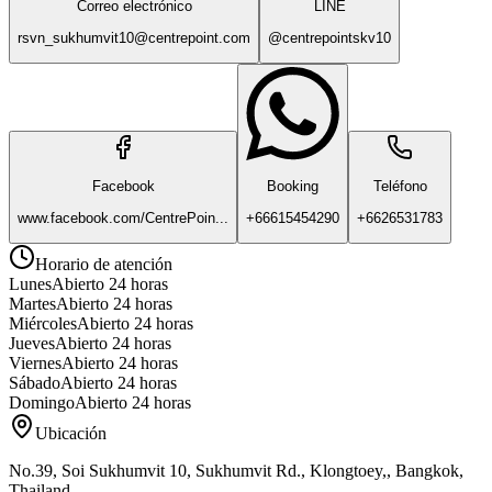
Correo electrónico
LINE
rsvn_sukhumvit10@centrepoint.com
@centrepointskv10
Facebook
Booking
Teléfono
www.facebook.com/CentrePoin...
+66615454290
+6626531783
Horario de atención
Lunes
Abierto 24 horas
Martes
Abierto 24 horas
Miércoles
Abierto 24 horas
Jueves
Abierto 24 horas
Viernes
Abierto 24 horas
Sábado
Abierto 24 horas
Domingo
Abierto 24 horas
Ubicación
No.39, Soi Sukhumvit 10, Sukhumvit Rd., Klongtoey,, Bangkok,
Thailand