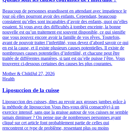
Beaucoup de personnes grandissent en attendant avec impatience le
jour où elles pourront avoir des enfants. Cependant, beaucoup
constatent qu’elles sont incapables d’avoir des enfants, quoi qu’elles
essaient. Si vous avez des difficultés à tomber enceinte, la bonne
nouvelle est qu’un traitement est souvent disponible, ce qui signifie
que vous pouvez encore avoir la famille de vos rêves. Toutefois,
avant de pouvoir traiter l’infertilité, vous devez d’abord savoir ce qui
en est la cause, et il existe plusieurs causes potentielles. Il existe de
nombreuses causes potentielles d’infertilité, et chacune peut être
traitée de différentes manières, si tant est qu’elle puisse l’être. Vous
trouverez ci-dessous certaines des causes les plus courantes.
Mother & Child
Jul 27, 2026
Health
Liposuccion de la cuisse
Liposuccion des cuisses, dites au revoir aux grosses jambes grâce à
la méthode de liposuccion Vous êtes-vous déjà consacré(e) à un
exercice intensif, sans que la graisse autour de vos cuisses ne semble
jamais diminuer ? On pense que de nombreuses personnes ayant
cliqué sur cet article font probablement partie de celles qui
rencontrent ce type de problème, ressentant plus ou moins