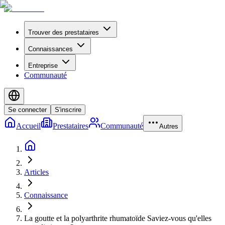
Trouver des prestataires
Connaissances
Entreprise
Communauté
Se connecter
S'inscrire
Accueil
Prestataires
Communauté
Autres
Articles
Connaissance
La goutte et la polyarthrite rhumatoïde Saviez-vous qu'elles