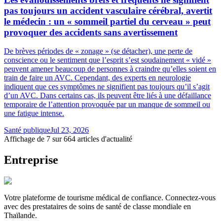
pas toujours un accident vasculaire cérébral, avertit
le médecin : un « sommeil partiel du cerveau » peut
provoquer des accidents sans avertissement
De brèves périodes de « zonage » (se détacher), une perte de
conscience ou le sentiment que l’esprit s’est soudainement « vidé »
peuvent amener beaucoup de personnes à craindre qu’elles soient en
train de faire un AVC. Cependant, des experts en neurologie
indiquent que ces symptômes ne signifient pas toujours qu’il s’agit
d’un AVC. Dans certains cas, ils peuvent être liés à une défaillance
temporaire de l’attention provoquée par un manque de sommeil ou
une fatigue intense.
Santé publique
Jul 23, 2026
Affichage de 7 sur 664 articles d'actualité
Entreprise
Votre plateforme de tourisme médical de confiance. Connectez-vous
avec des prestataires de soins de santé de classe mondiale en
Thaïlande.