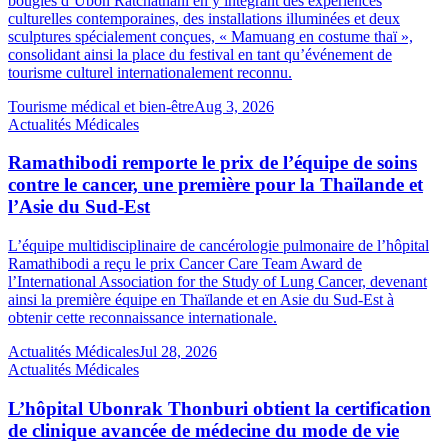
bougies d’Ubon Ratchathani en y intégrant des expériences
culturelles contemporaines, des installations illuminées et deux
sculptures spécialement conçues, « Mamuang en costume thaï »,
consolidant ainsi la place du festival en tant qu’événement de
tourisme culturel internationalement reconnu.
Tourisme médical et bien-être
Aug 3, 2026
Actualités Médicales
Ramathibodi remporte le prix de l’équipe de soins
contre le cancer, une première pour la Thaïlande et
l’Asie du Sud-Est
L’équipe multidisciplinaire de cancérologie pulmonaire de l’hôpital
Ramathibodi a reçu le prix Cancer Care Team Award de
l’International Association for the Study of Lung Cancer, devenant
ainsi la première équipe en Thaïlande et en Asie du Sud-Est à
obtenir cette reconnaissance internationale.
Actualités Médicales
Jul 28, 2026
Actualités Médicales
L’hôpital Ubonrak Thonburi obtient la certification
de clinique avancée de médecine du mode de vie