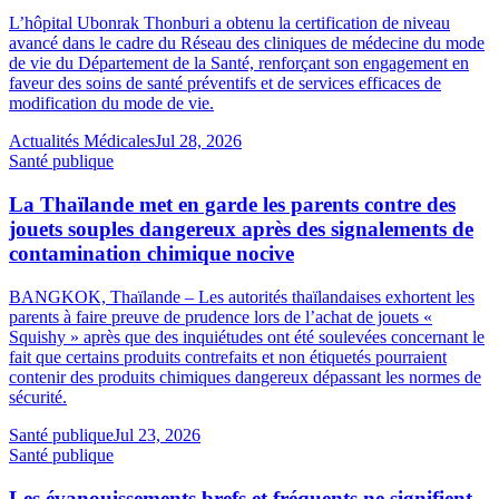
L’hôpital Ubonrak Thonburi a obtenu la certification de niveau
avancé dans le cadre du Réseau des cliniques de médecine du mode
de vie du Département de la Santé, renforçant son engagement en
faveur des soins de santé préventifs et de services efficaces de
modification du mode de vie.
Actualités Médicales
Jul 28, 2026
Santé publique
La Thaïlande met en garde les parents contre des
jouets souples dangereux après des signalements de
contamination chimique nocive
BANGKOK, Thaïlande – Les autorités thaïlandaises exhortent les
parents à faire preuve de prudence lors de l’achat de jouets «
Squishy » après que des inquiétudes ont été soulevées concernant le
fait que certains produits contrefaits et non étiquetés pourraient
contenir des produits chimiques dangereux dépassant les normes de
sécurité.
Santé publique
Jul 23, 2026
Santé publique
Les évanouissements brefs et fréquents ne signifient