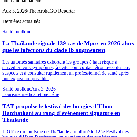
international patients.
Aug 3, 2026
•
The ArokaGO Reporter
Dernières actualités
Santé publique
La Thaïlande signale 139 cas de Mpox en 2026 alors
que les infections du clade Ib augmentent
Les autorités sanitaires exhortent les groupes à haut risque à
surveiller leurs symptômes, à éviter tout contact étroit avec des cas
suspects et à consulter rapidement un professionnel de santé après
une exposition possible.
Santé publique
Aug 3, 2026
Tourisme médical et bien-être
TAT propulse le festival des bougies d’Ubon
Ratchathani au rang d’événement signature en
Thaïlande
L’Office du tourisme de Thaïlande a renforcé le 125e Festival des