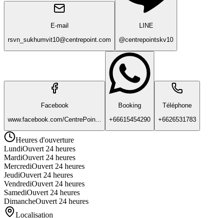
E-mail
LINE
rsvn_sukhumvit10@centrepoint.com
@centrepointskv10
Facebook
Booking
Téléphone
www.facebook.com/CentrePoin...
+66615454290
+6626531783
Heures d'ouverture
Lundi
Ouvert 24 heures
Mardi
Ouvert 24 heures
Mercredi
Ouvert 24 heures
Jeudi
Ouvert 24 heures
Vendredi
Ouvert 24 heures
Samedi
Ouvert 24 heures
Dimanche
Ouvert 24 heures
Localisation