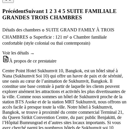
PrécédentSuivant 1 2 3 4 5 SUITE FAMILIALE
GRANDES TROIS CHAMBRES
Détails des chambres ๐ SUITE GRAND FAMILY À TROIS
CHAMBRES ๐ Superficie : 121 m² ๐ Chambre familiale
confortable (style colonial ou thaï contemporain)
Voir les détails →
À propos de ce prestataire
Centre Point Hotel Sukhumvit 10, Bangkok, est un hôtel situé à
Nana (Sukhumvit Soi 10) qui offre un havre de paix et de sérénité,
une oasis au cœur de l’animation de Sukhumvit, Bangkok. Il
constitue une base centrale à partir de laquelle les clients peuvent
explorer aisément les attractions et activités les plus divertissantes de
la ville. Comme nous sommes un hôtel de Sukhumvit proche de la
station BTS Asoke et de la station MRT Sukhumvit, nous offrons un
accès facile à presque toute la ville. Notre hôtel à Sukhumvit,
Bangkok, se trouve à proximité du centre commercial Terminal 21,
du Queen Sirikit Convention Centre, du parc public Benjakitti, de
l’Hôpital Bumrungrad et d’autres sites locaux importants. Si vous
avez cherché parmi les nombreux hôtels de Sukhumvit soi 10