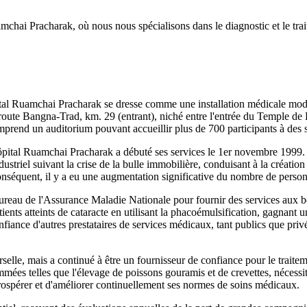
chai Pracharak, où nous nous spécialisons dans le diagnostic et le tra
ital Ruamchai Pracharak se dresse comme une installation médicale moder
 la route Bangna-Trad, km. 29 (entrant), niché entre l'entrée du Temple
mprend un auditorium pouvant accueillir plus de 700 participants à des 
Hôpital Ruamchai Pracharak a débuté ses services le 1er novembre 1999. 
ndustriel suivant la crise de la bulle immobilière, conduisant à la créati
nséquent, il y a eu une augmentation significative du nombre de person
reau de l'Assurance Maladie Nationale pour fournir des services aux bén
patients atteints de cataracte en utilisant la phacoémulsification, gagnant
onfiance d'autres prestataires de services médicaux, tant publics que pri
erselle, mais a continué à être un fournisseur de confiance pour le trait
mmées telles que l'élevage de poissons gouramis et de crevettes, nécessi
rospérer et d'améliorer continuellement ses normes de soins médicaux.