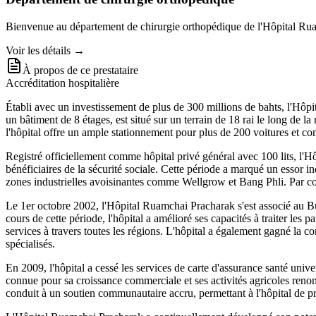
Bienvenue au département de chirurgie orthopédique de l'Hôpital Ruam
Voir les détails →
À propos de ce prestataire
Accréditation hospitalière
Établi avec un investissement de plus de 300 millions de bahts, l'Hôp
un bâtiment de 8 étages, est situé sur un terrain de 18 rai le long de
l'hôpital offre un ample stationnement pour plus de 200 voitures et co
Registré officiellement comme hôpital privé général avec 100 lits, l'
bénéficiaires de la sécurité sociale. Cette période a marqué un essor i
zones industrielles avoisinantes comme Wellgrow et Bang Phli. Par co
Le 1er octobre 2002, l'Hôpital Ruamchai Pracharak s'est associé au Bu
cours de cette période, l'hôpital a amélioré ses capacités à traiter les 
services à travers toutes les régions. L'hôpital a également gagné la c
spécialisés.
En 2009, l'hôpital a cessé les services de carte d'assurance santé univ
connue pour sa croissance commerciale et ses activités agricoles reno
conduit à un soutien communautaire accru, permettant à l'hôpital de p