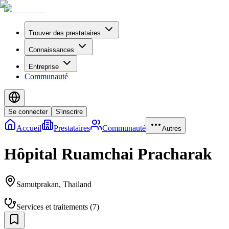
Trouver des prestataires
Connaissances
Entreprise
Communauté
Se connecter
S'inscrire
Accueil
Prestataires
Communauté
Autres
Hôpital Ruamchai Pracharak
Samutprakan
,
Thailand
Services et traitements
(
7
)