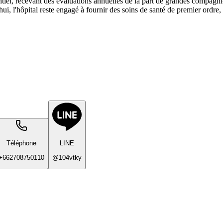
el, recevant des évaluations annuelles de la part de grandes compagnie
'hui, l'hôpital reste engagé à fournir des soins de santé de premier ordr
Téléphone
LINE
+662708750110
@104vtky