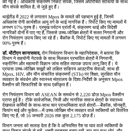
की गई है। अधिकांश संक्रमण निकट संपर्क, जिसमें अपरिचित साथियों के साथ
यौन संपर्क शामिल है, से जुड़े हुए हैं।
थाईलैंड में 2022 से लगातार Mpox के मामले की पहचान हुई है, जिनमें
अधिकांश रोगी कार्यशील आयु वर्ग के थाई नागरिक हैं। रिपोर्ट किए गए मामलों में
लगभग 97% पुरुष हैं। प्रमुख पर्यटन प्रांतों में, संक्रमण थाई और विदेशी
नागरिकों दोनों में पाए गए हैं, जिससे उच्च-जोखिम क्षेत्रों में सतत निगरानी और
रोग नियंत्रण उपाय किए जा रहे हैं। बैंकॉक में, रिपोर्ट किए गए मामलों में लगभग
90% पुरुष हैं।
डॉ. मोंटीएन कानासवाद,
रोग नियंत्रण विभाग के महानिदेशक, ने बताया कि
विभाग ने सहयोगी नेटवर्क के साथ मिलकर प्रभावित क्षेत्रों में निगरानी,
स्क्रीनिंग और महामारी विज्ञान जांच सहित व्यापक उपाय लागू किए हैं। ये
प्रयास उच्च-जोखिम समूहों को लक्षित सक्रिय आउटरीच सेवाओं, साथ ही
Mpox, HIV, और यौन संचारित संक्रमणों (STIs) पर शिक्षा, सुरक्षित यौन
व्यवहार के संवर्धन और स्वास्थ्य मंत्रालय के दिशा-निर्देशों के अनुसार Mpox
वैक्सीन की सिफारिशों के साथ एकीकृत हैं।
रोग नियंत्रण विभाग को ASEAN के समर्थन से 2,220 डोज़ Mpox वैक्सीन
प्राप्त हुई है। टीके सार्वजनिक, निजी और नागरिक समाज क्षेत्रों के स्वास्थ्य
देखभाल कर्मियों के साथ-साथ चार प्राथमिकता वाले क्षेत्रों—बैंकॉक, चोनबुरी,
चियांग माई और फुकेत—में उच्च-जोखिम यौन व्यवहार वाले व्यक्तियों को वितरित
किए गए हैं, जो 16 जनवरी 2026 तक कुल 2,175 डोज़ हैं।
विभाग जनता को सलाह देता है कि वे अनियमित रैश या घाव वाले व्यक्तियों के
साथ निकट संपर्क से बचें, अच्छी स्वच्छता बनाए रखें, बार-बार हाथ धोएं, और