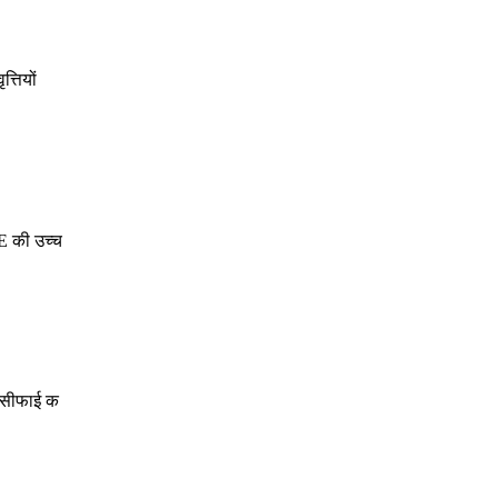
्तियों
E की उच्च
क्सीफाई क