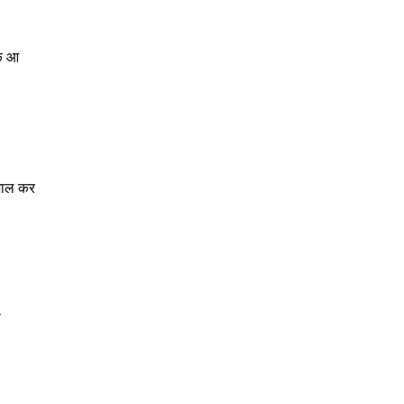
कि आ
खभाल कर
प