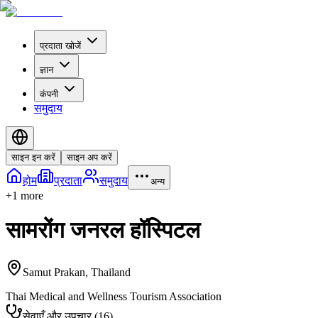
प्रदाता खोजें
ज्ञान
कंपनी
समुदाय
साइन इन करें
साइन अप करें
होम
प्रदाता
समुदाय
अन्य
+
1
more
सामरोंग जनरल हॉस्पिटल
Samut Prakan
,
Thailand
Thai Medical and Wellness Tourism Association
सेवाएँ और उपचार
(
16
)