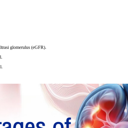
iltrasi glomerulus (eGFR).
l.
l.