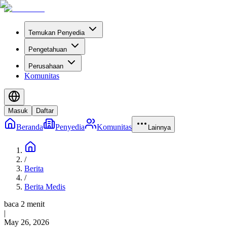
Temukan Penyedia
Pengetahuan
Perusahaan
Komunitas
Masuk
Daftar
Beranda
Penyedia
Komunitas
Lainnya
/
Berita
/
Berita Medis
baca 2 menit
|
May 26, 2026