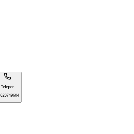
Telepon
6623749604