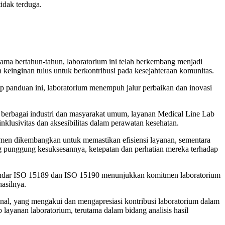
idak terduga.
lama bertahun-tahun, laboratorium ini telah berkembang menjadi
n keinginan tulus untuk berkontribusi pada kesejahteraan komunitas.
p panduan ini, laboratorium menempuh jalur perbaikan dan inovasi
a berbagai industri dan masyarakat umum, layanan Medical Line Lab
lusivitas dan aksesibilitas dalam perawatan kesehatan.
jemen dikembangkan untuk memastikan efisiensi layanan, sementara
lang punggung kesuksesannya, ketepatan dan perhatian mereka terhadap
n standar ISO 15189 dan ISO 15190 menunjukkan komitmen laboratorium
asilnya.
enal, yang mengakui dan mengapresiasi kontribusi laboratorium dalam
layanan laboratorium, terutama dalam bidang analisis hasil