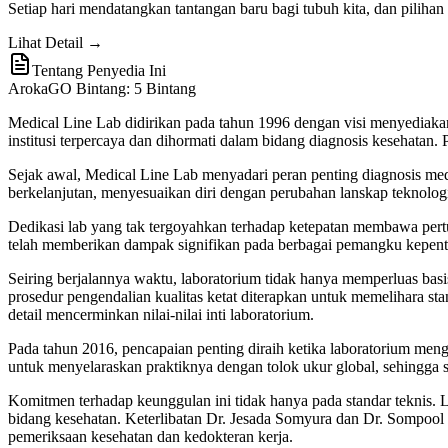
Setiap hari mendatangkan tantangan baru bagi tubuh kita, dan piliha
Lihat Detail →
Tentang Penyedia Ini
ArokaGO Bintang: 5 Bintang
Medical Line Lab didirikan pada tahun 1996 dengan visi menyediakan
institusi terpercaya dan dihormati dalam bidang diagnosis kesehatan.
Sejak awal, Medical Line Lab menyadari peran penting diagnosis med
berkelanjutan, menyesuaikan diri dengan perubahan lanskap teknologi
Dedikasi lab yang tak tergoyahkan terhadap ketepatan membawa pertu
telah memberikan dampak signifikan pada berbagai pemangku kepentin
Seiring berjalannya waktu, laboratorium tidak hanya memperluas bas
prosedur pengendalian kualitas ketat diterapkan untuk memelihara sta
detail mencerminkan nilai-nilai inti laboratorium.
Pada tahun 2016, pencapaian penting diraih ketika laboratorium men
untuk menyelaraskan praktiknya dengan tolok ukur global, sehingga 
Komitmen terhadap keunggulan ini tidak hanya pada standar teknis. L
bidang kesehatan. Keterlibatan Dr. Jesada Somyura dan Dr. Sompool K
pemeriksaan kesehatan dan kedokteran kerja.