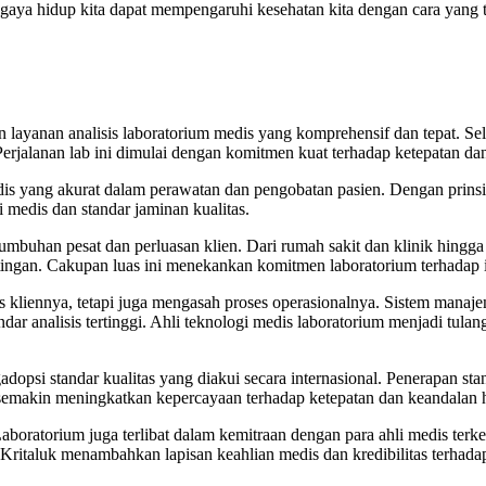
n gaya hidup kita dapat mempengaruhi kesehatan kita dengan cara yang t
 layanan analisis laboratorium medis yang komprehensif dan tepat. Se
 Perjalanan lab ini dimulai dengan komitmen kuat terhadap ketepatan da
is yang akurat dalam perawatan dan pengobatan pasien. Dengan prinsi
 medis dan standar jaminan kualitas.
mbuhan pesat dan perluasan klien. Dari rumah sakit dan klinik hingg
gan. Cakupan luas ini menekankan komitmen laboratorium terhadap ink
is kliennya, tetapi juga mengasah proses operasionalnya. Sistem mana
ndar analisis tertinggi. Ahli teknologi medis laboratorium menjadi tu
gadopsi standar kualitas yang diakui secara internasional. Penerapa
semakin meningkatkan kepercayaan terhadap ketepatan dan keandalan h
aboratorium juga terlibat dalam kemitraan dengan para ahli medis terk
ritaluk menambahkan lapisan keahlian medis dan kredibilitas terhadap 