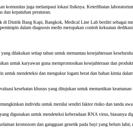
aan komunitas juga melampaui lokasi fisiknya. Keterlibatan laboratoriu
as dan kepatuhan peraturan.
 di Distrik Bang Kapi, Bangkok, Medical Line Lab berdiri sebagai me
 pemimpin dalam diagnosis medis merupakan contoh kekuatan dedikasi,
 yang dilakukan setiap tahun untuk memantau kesejahteraan keseluruha
ikan untuk karyawan guna mempromosikan kesejahteraan dan produktivi
tis untuk mendeteksi dan mengukur logam berat dan bahan kimia dalam
asi kesehatan khusus yang ditujukan untuk memastikan keamanan dan k
ngkinkan individu untuk menilai sendiri faktor risiko dan tanda awal
on yang digunakan untuk mendeteksi keberadaan RNA virus, biasanya 
elainan kromosom dan gangguan genetik pada bayi yang belum lahir, 