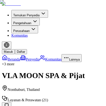
Temukan Penyedia
Pengetahuan
Perusahaan
Komunitas
Masuk
Daftar
Beranda
Penyedia
Komunitas
Lainnya
+
3
more
VLA MOON SPA & Pijat
Nonthaburi
,
Thailand
Layanan & Perawatan
(
21
)