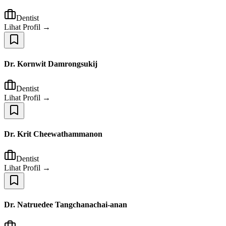
Dentist
Lihat Profil →
Dr. Kornwit Damrongsukij
Dentist
Lihat Profil →
Dr. Krit Cheewathammanon
Dentist
Lihat Profil →
Dr. Natruedee Tangchanachai-anan