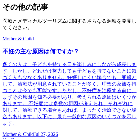
その他の記事
医療とメディカルツーリズムに関するさらなる洞察を発見し
てください。
Mother & Child
不妊の主な原因は何ですか？
多くの人は、子どもを持てる日を楽しみにしながら成長しま
す。しかし、どれだけ努力しても子どもを持てないことに気
づく人も少なくありません。妊娠しにくい場合でも、朗報と
して、治療法が用意されていることが多く、理想の家族を持
つことは今でも可能です。ただし、不妊症を治療する前に、
まずその原因を知る必要があり、考えられる原因はいくつか
あります。 不妊症には多数の原因が考えられ、それぞれに
対して、治療できる場合もあれば、まったく治療できない場
合もあります。以下に、最も一般的な原因のいくつかを示し
ます。
Mother & Child
Jul 27, 2026