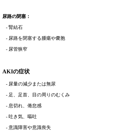
尿路の閉塞：
- 腎結石
- 尿路を閉塞する腫瘍や嚢胞
- 尿管狭窄
AKIの症状
- 尿量の減少または無尿
- 足、足首、目の周りのむくみ
- 息切れ、倦怠感
- 吐き気、嘔吐
- 意識障害や意識喪失