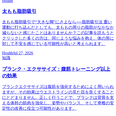
Health
太もも脂肪吸引
太もも脂肪吸引で“大きな脚”にさよなら──脂肪吸引法 重い
運動に打ち込んだとしても、太ももの周りの脂肪がなかなか
減らないと感じたことはありませんか？この記事を読もうと
クリックした多くの方は、同じような悩みを抱え、体の形に
対して不安を感じている可能性が高いと考えられます。
Health
Jul 27, 2026
知識
プランク・エクササイズ：腹筋トレーニング以上
の効果
プランクエクササイズは腹筋を強化するためによく用いられ
ますが、その効果はウエストラインの見た目を良くすること
にとどまりません。正しく行うことで、プランクは背骨を支
える体幹の筋肉を強化し、姿勢やバランス、そして脊椎の安
定性の改善に役立つ可能性があります。