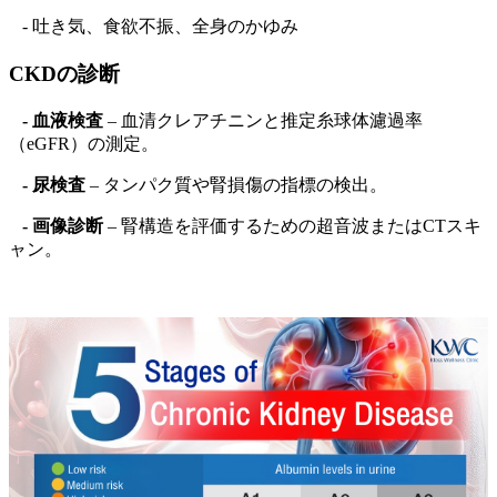
- 吐き気、食欲不振、全身のかゆみ
CKDの診断
- 血液検査
– 血清クレアチニンと推定糸球体濾過率
（eGFR）の測定。
- 尿検査
– タンパク質や腎損傷の指標の検出。
- 画像診断
– 腎構造を評価するための超音波またはCTスキ
ャン。