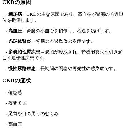
CKDの原因
- 糖尿病
– CKDの主な原因であり、高血糖が腎臓のろ過単
位を損傷します。
- 高血圧
– 腎臓の小血管を損傷し、ろ過を妨げます。
- 糸球体腎炎
– 腎臓のろ過単位の炎症です。
- 多嚢胞性腎疾患
– 嚢胞が形成され、腎機能喪失を引き起
こす遺伝性疾患です。
- 慢性尿路疾患
– 長期間の閉塞や再発性の感染症です。
CKDの症状
- 倦怠感
- 夜間多尿
- 足首や目の周りのむくみ
- 高血圧