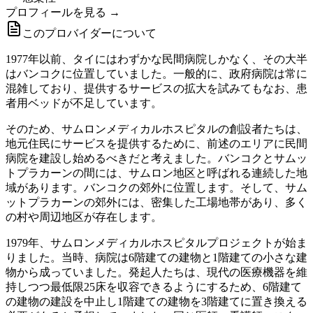
プロフィールを見る →
このプロバイダーについて
1977年以前、タイにはわずかな民間病院しかなく、その大半
はバンコクに位置していました。一般的に、政府病院は常に
混雑しており、提供するサービスの拡大を試みてもなお、患
者用ベッドが不足しています。
そのため、サムロンメディカルホスピタルの創設者たちは、
地元住民にサービスを提供するために、前述のエリアに民間
病院を建設し始めるべきだと考えました。バンコクとサムッ
トプラカーンの間には、サムロン地区と呼ばれる連続した地
域があります。バンコクの郊外に位置します。そして、サム
ットプラカーンの郊外には、密集した工場地帯があり、多く
の村や周辺地区が存在します。
1979年、サムロンメディカルホスピタルプロジェクトが始ま
りました。当時、病院は6階建ての建物と1階建ての小さな建
物から成っていました。発起人たちは、現代の医療機器を維
持しつつ最低限25床を収容できるようにするため、6階建て
の建物の建設を中止し1階建ての建物を3階建てに置き換える