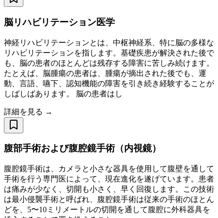
脳リハビリテーション医学
神経リハビリテーションとは、中枢神経系、特に脳の多様な
リハビリテーションを指します。基礎疾患が解決された後で
も、脳の患者のほとんどは残存する障害に苦しみ続けます。
たとえば、脳腫瘍の患者は、腫瘍が摘出された後でも、運
動、言語、嚥下、認知機能の障害を引き続き経験することが
しばしばあります。 脳の患者はし
詳細を見る →
腹部手術および腹腔鏡手術（内視鏡）
腹腔鏡手術は、カメラと小さな器具を使用して腹壁を通して
手術を行う専門医によって、現在進化を遂げています。患者
は痛みが少なく、切開も小さく、早く回復します。この技術
は最小侵襲手術と呼ばれ、腹腔鏡手術は従来の手術のほとん
どを、5〜10ミリメートルの切開を通して腹腔に外科器具を