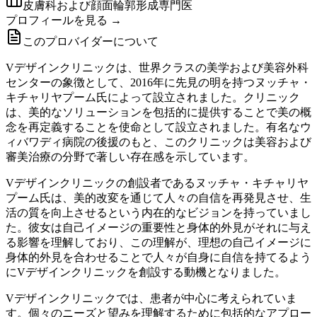
皮膚科および顔面輪郭形成専門医
プロフィールを見る →
このプロバイダーについて
Vデザインクリニックは、世界クラスの美学および美容外科
センターの象徴として、2016年に先見の明を持つヌッチャ・
キチャリヤプーム氏によって設立されました。クリニック
は、美的なソリューションを包括的に提供することで美の概
念を再定義することを使命として設立されました。有名なウ
ィバワディ病院の後援のもと、このクリニックは美容および
審美治療の分野で著しい存在感を示しています。
Vデザインクリニックの創設者であるヌッチャ・キチャリヤ
プーム氏は、美的改変を通じて人々の自信を再発見させ、生
活の質を向上させるという内在的なビジョンを持っていまし
た。彼女は自己イメージの重要性と身体的外見がそれに与え
る影響を理解しており、この理解が、理想の自己イメージに
身体的外見を合わせることで人々が自身に自信を持てるよう
にVデザインクリニックを創設する動機となりました。
Vデザインクリニックでは、患者が中心に考えられていま
す。個々のニーズと望みを理解するために包括的なアプロー