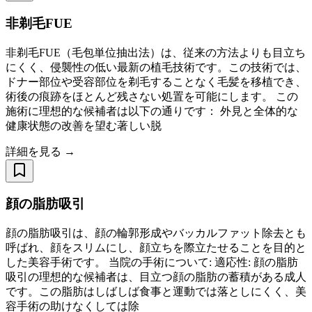
非剃毛FUE
非剃毛FUE（毛包単位抽出法）は、従来の方法よりも目立ち
にくく、侵襲性の低い最新の植毛技術です。この技術では、
ドナー部位や受容部位を剃毛することなく毛髪を移植でき、
術後の痕跡をほとんど残さない処置を可能にします。 この
施術に理想的な候補者は以下の通りです： 外見と全体的な
健康状態の改善を望む著しい脱
詳細を見る →
顔の脂肪吸引
顔の脂肪吸引は、顔の輪郭形成やバッカルファット除去とも
呼ばれ、顔をスリムにし、顔立ちを際立たせることを目的と
した美容手術です。 当院の手術について: 適応性: 顔の脂肪
吸引の理想的な候補者は、目立つ顔の脂肪の蓄積がある成人
です。この脂肪はしばしば食事と運動では落としにくく、美
容手術の助けなくしては除