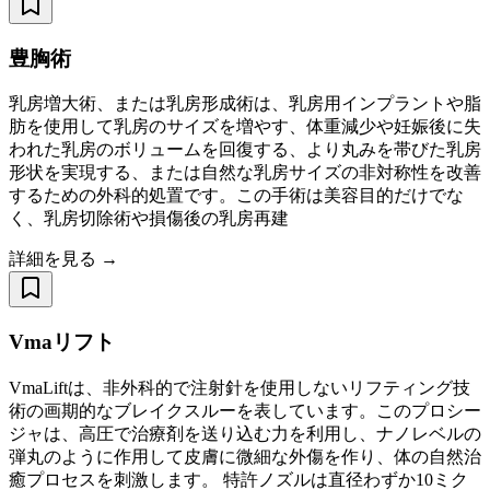
豊胸術
乳房増大術、または乳房形成術は、乳房用インプラントや脂
肪を使用して乳房のサイズを増やす、体重減少や妊娠後に失
われた乳房のボリュームを回復する、より丸みを帯びた乳房
形状を実現する、または自然な乳房サイズの非対称性を改善
するための外科的処置です。この手術は美容目的だけでな
く、乳房切除術や損傷後の乳房再建
詳細を見る →
Vmaリフト
VmaLiftは、非外科的で注射針を使用しないリフティング技
術の画期的なブレイクスルーを表しています。このプロシー
ジャは、高圧で治療剤を送り込む力を利用し、ナノレベルの
弾丸のように作用して皮膚に微細な外傷を作り、体の自然治
癒プロセスを刺激します。 特許ノズルは直径わずか10ミク