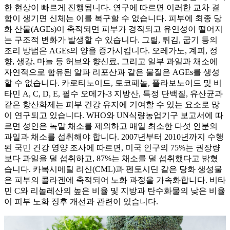
한 현상이 빠르게 진행됩니다. 연구에 따르면 이러한 교차 결
합이 생기면 신체는 이를 복구할 수 없습니다. 피부에 최종 당
화 산물(AGEs)이 축적되면 피부가 경직되고 유연성이 떨어지
는 구조적 변화가 발생할 수 있습니다. 그릴, 튀김, 굽기 등의
조리 방법은 AGEs의 양을 증가시킵니다. 오레가노, 계피, 정
향, 생강, 마늘 등 허브와 향신료, 그리고 일부 과일과 채소에
자연적으로 함유된 알파 리포산과 같은 물질은 AGEs를 생성
할 수 없습니다. 카로티노이드, 토코페놀, 플라보노이드 및 비
타민 A, C, D, E, 필수 오메가-3 지방산, 특정 단백질, 유산균과
같은 항산화제는 피부 건강 유지에 기여할 수 있는 요소로 많
이 연구되고 있습니다. WHO와 UN식량농업기구 보고서에 따
르면 성인은 녹말 채소를 제외하고 매일 최소한 다섯 인분의
과일과 채소를 섭취해야 합니다. 2007년부터 2010년까지 수행
된 국민 건강 영양 조사에 따르면, 미국 인구의 75%는 권장량
보다 과일을 덜 섭취하고, 87%는 채소를 덜 섭취했다고 밝혔
습니다. 카복시메틸 리신(CML)과 펜토시딘 같은 당화 생성물
은 피부의 콜라겐에 축적되어 노화 과정을 가속화합니다. 비타
민 C와 리놀레산의 높은 비율 및 지방과 탄수화물의 낮은 비율
이 피부 노화 징후 개선과 관련이 있습니다.