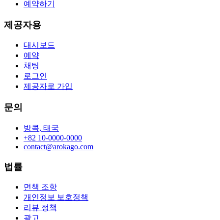
예약하기
제공자용
대시보드
예약
채팅
로그인
제공자로 가입
문의
방콕, 태국
+82 10-0000-0000
contact@arokago.com
법률
면책 조항
개인정보 보호정책
리뷰 정책
광고