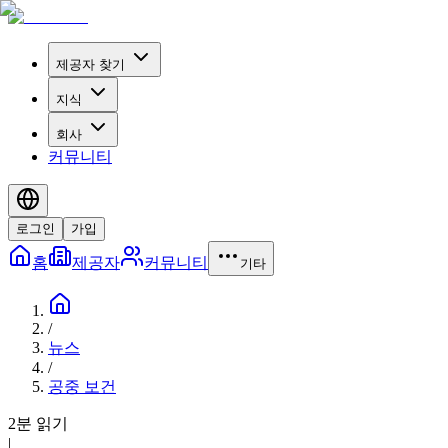
제공자 찾기
지식
회사
커뮤니티
로그인
가입
홈
제공자
커뮤니티
기타
/
뉴스
/
공중 보건
2분 읽기
|