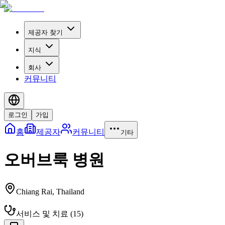
제공자 찾기
지식
회사
커뮤니티
로그인
가입
홈
제공자
커뮤니티
기타
오버브룩 병원
Chiang Rai
,
Thailand
서비스 및 치료
(
15
)