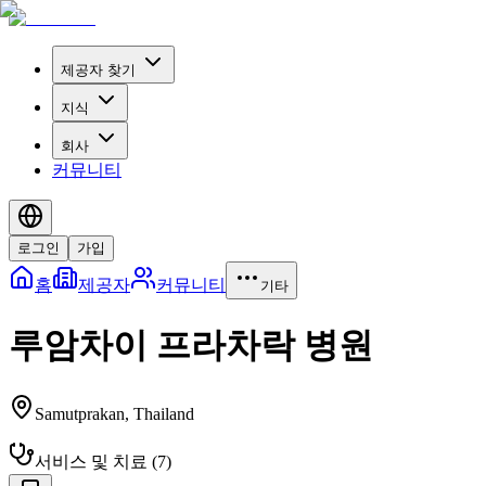
제공자 찾기
지식
회사
커뮤니티
로그인
가입
홈
제공자
커뮤니티
기타
루암차이 프라차락 병원
Samutprakan
,
Thailand
서비스 및 치료
(
7
)