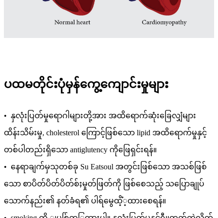
ပထမတိုင်းပုံမှန်ကွေ့ကျောင်းမှုများ
• နှလုံးပြတ်မှုရောဂါများတို့အား အထိရောက်ဆုံးခြေလျှံများ
ထိန်းသိမ်းမှု, cholesterol ကြောင့်ဖြစ်သော lipid အထိရောက်မှုနှင့်
တစ်ပါတည်းရှိသော antiglutency ကိုဖြေရှင်းရန်။
• နေရာချက်မှသုတစ်ခု Su Eatsoul အတွင်းဖြစ်သော အသစ်ဖြစ်
သော စာပိတ်ပိတ်ပိတ်စ်ႈမှုတ်ဖြတ်ကို ဖြစ်စေသည့် သပြောချုပ်
သောက်နည်း၏ နတ်ခံရ၏ ပါရ်မွေထိံ့့ထားစေရန်။
• smoking ကို ျပစ်ြတ္ြထားပါ။ နှလုံးပြတ်မှုနှင့်ရီုုုတွက်ကဲလိုက်