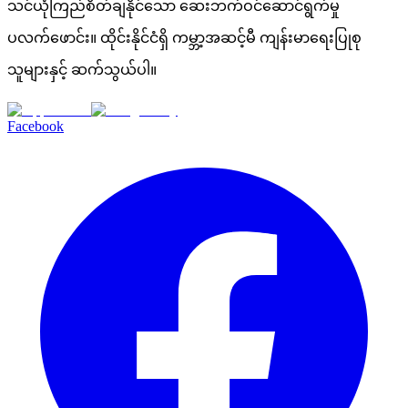
သင်ယုံကြည်စိတ်ချနိုင်သော ဆေးဘက်ဝင်ဆောင်ရွက်မှု
ပလက်ဖောင်း။ ထိုင်းနိုင်ငံရှိ ကမ္ဘာ့အဆင့်မီ ကျန်းမာရေးပြုစု
သူများနှင့် ဆက်သွယ်ပါ။
Facebook