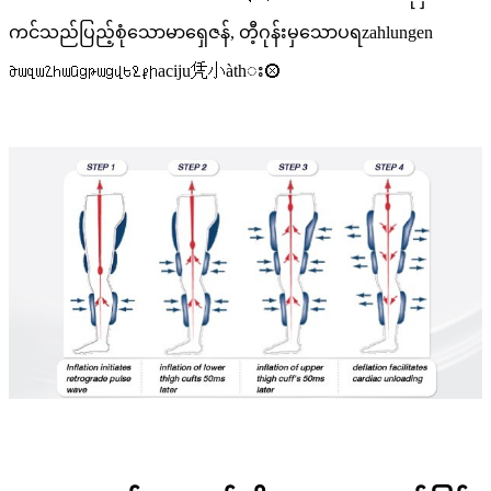
ကင်သည်ပြည့်စုံသောမာရှေဇန်, တီ့ဂုန်းမှသောပရzahlungen
ծազաշհանցթացվեջքիaciju凭小àthး⮿