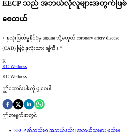
EECP သည် အဘယ်လိုလူများအတွက်ဖြစ်
စေတယ်
• နှလုံးပြတ်မှုနိုင်ငံမှ angina သို့မဟုတ် coronary artery disease
(CAD) ဖြင့် နှလုံးသား ဖျီကို！”
K
KC Wellness
KC Wellness
ဤဆောင်းပါးကို မျှဝေပါ
ဤစာမျက်နှာတွင်
EECP ဆိုသည်မှာ အဘယ်နည်း၊ အဘယ်သူများ မည်မျှ