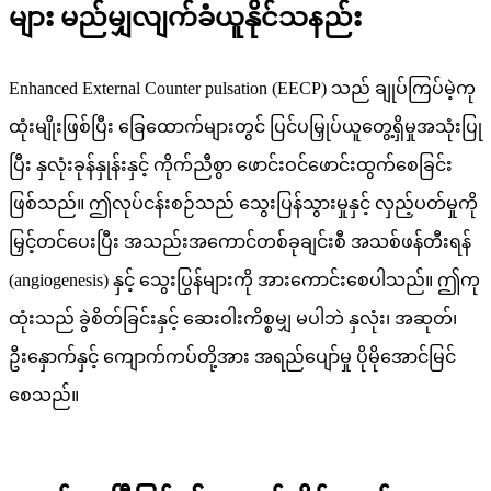
များ မည်မျှလျက်ခံယူနိုင်သနည်း
Enhanced External Counter pulsation (EECP) သည် ချုပ်ကြပ်မဲ့ကု
ထုံးမျိုးဖြစ်ပြီး ခြေထောက်များတွင် ပြင်ပမြှုပ်ယူတွေ့ရှိမှုအသုံးပြု
ပြီး နှလုံးခုန်နှုန်းနှင့် ကိုက်ညီစွာ ဖောင်းဝင်ဖောင်းထွက်စေခြင်း
ဖြစ်သည်။ ဤလုပ်ငန်းစဉ်သည် သွေးပြန်သွားမှုနှင့် လှည့်ပတ်မှုကို
မြှင့်တင်ပေးပြီး အသည်းအကောင်တစ်ခုချင်းစီ အသစ်ဖန်တီးရန်
(angiogenesis) နှင့် သွေးပြွန်များကို အားကောင်းစေပါသည်။ ဤကု
ထုံးသည် ခွဲစိတ်ခြင်းနှင့် ဆေးဝါးကိစ္စမျှ မပါဘဲ နှလုံး၊ အဆုတ်၊
ဦးနှောက်နှင့် ကျောက်ကပ်တို့အား အရည်ပျော်မှု ပိုမိုအောင်မြင်
စေသည်။