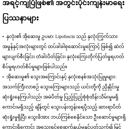
အရင့်ကျပြီဖြစ်၏ အတွင်းပိုင်းကျန်းမာရေး
ပြဿနာများ
• နှလုံး၏ အိုဆေးမှု ဥပမာ: Lipofuscin သည် နှလုံးကြွက်သား
အမှုန်နှင့်အလုံးများတွင် ထပ်ခါခါစုဆောင်းမှုကြောင့် ဖြစ်၍ ဆဲလ်
များပျက်စီးခြင်း၊ တံခါးပိတ်ခြင်း၊ နှလုံးကြေးတိုက်ပြတ်မှုရဟတ်
စိပ်မှုရဟတ်စိပ်မှုများဖြစ်ပါသည်။
• အိုဆေးမှု၏ သွေးအကြောင်းနှင့် နှလုံးစနစ်အသုံးပြုမှုများ:
အသက်ကြီးလာစဉ် သွေးကြောများသည် ယင်းတို့ကို ညှိနှိုင်းမှု
ဆုံးရှုံးနေကြပါသည်၊ အမဲပိတ်မှု ပြည့်ပြည့်စုံစုံထိန်းသိမ်းမှုမရှိ
ကောင်းမရှိသည့် ချိန်တွင် သွေးပန်းတွန်းရေပို့သည့် ဆားရာပိတ်
ဆုံးရှုံးမှုရှိပြီး သွေးဖိအား ဘယ်ကြစ်စေနိုင်သော ဦးဆောင်မှုများရှိ
ကောင်းရှိကောင်း အသွေးရင့်စေဆက်နွယ်မှုနှင့်ပတ်သက်၍ မြှင့်