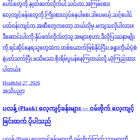
ပေါင်တွေကို နှုတ်ဆက်လိုက်ပါ သင်ဟာ အကြမ်းစား
လေ့ကျင့်ခန်းတွေကို ကြိုးစားလုပ်နေပါစေ၊ ဒါပေမယ့် သင့်ပေါင်
ပတ်ဝန်းကျင်က အဆီတွေကတော့ ဘယ်လိုမှ မကျသလိုပါလား။
ဒီဆောင်းပါးကို နှိပ်ဖတ်လိုက်တဲ့သူ အများစုဟာ ဒီလိုပြဿနာမျိုး
ကို ရင်ဆိုင်နေရသူတွေထဲက တစ်ယောက်ဖြစ်နိုင်ပြီး၊ ခန္ဓာကိုယ်ပုံစံ
နဲ့ပတ်သက်ပြီး မသိမသာ စိုးရိမ်ပူပန်နေကြတယ်လို့ ယုံကြည်ထား
ပါတယ်။
Health
Jul 27, 2026
အသိပညာ
ပလန့် (Plank) လေ့ကျင့်ခန်းများ — ဝမ်းဗိုက် လေ့ကျင့်
ခြင်းထက် ပိုပါသည်
ပလန့် (Plank) လေ့ကျင့်ခန်းများကို ဝမ်းဗိုက်ကြွက်သားများကို