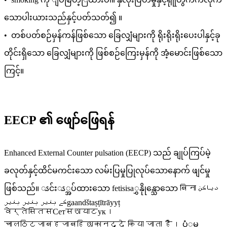
သောပါးယားသည်နှင့်ပတ်သတ်၍ ။
• တစ်ပတ်စဉ်မှန်ကန်ဖြစ်သော ခြေလျှံများကို ရိုးရိုးရိုးပေးပါနှင့်ခု
တိုင်းရှိသော ခြေလျှံများကို ဖြစ်စဉ်ကြေးမှန်ကို အံ့မောင်းဖြစ်သော
ကြင့်။
EECP ၏ ဖျော်ဖြေရန်
Enhanced External Counter pulsation (EECP) သည် ချုပ်ကြပ်မဲ့
ခလုတ်နှင့်ထိင်မကင်းသော လမ်းပြမှုပြုလုပ်သောနောက် ဖျင်မှု
ဖြစ်သည်။ ၗင်းၗ္အပ်ထားသော fetisisaွှနိုုန္သောသော बिना دیاکن
کے بغیر بغیر بغیرgaandštaṣṭītrāyyț
वेर्तेसितसСетसঅयाटук।
चालठिटजाबहजाबहिछाकानद्दे किया जाता है। ပံုမှ