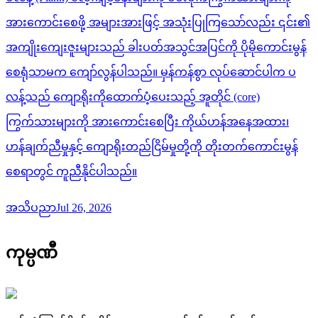
အားကောင်းစေဖို့ အများအားဖြင့် အသုံးပြုကြသော်လည်း ၎င်း၏
အကျိုးကျေးဇူးများသည် ခါးပတ်အသွင်အပြင်ကို ပိုမိုကောင်းမွန်
စေရုံသာမက ကျော်လွန်ပါသည်။ မှန်ကန်စွာ လုပ်ဆောင်ပါက ပ
လန့်သည် ကျောရိုးကိုထောက်ပံ့ပေးသည့် အူတိုင် (core)
ကြွက်သားများကို အားကောင်းစေပြီး ကိုယ်ဟန်အနေအထား၊
ဟန်ချက်ညီမှုနှင့် ကျောရိုးတည်ငြိမ်မှုတို့ကို တိုးတက်ကောင်းမွန်
စေရာတွင် ကူညီနိုင်ပါသည်။
အသိပညာ
Jul 26, 2026
ကုမ္ပဏီ