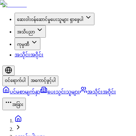
ဆေးဝါးဝန်ဆောင်မှုပေးသူများ ရှာဖွေပါ
အသိပညာ
ကုမ္ပဏီ
အသိုင်းအဝိုင်း
ဝင်ရောက်ပါ
အကောင့်ဖွင့်ပါ
ပင်မစာမျက်နှာ
ပေးသွင်းသူများ
အသိုင်းအဝိုင်း
အခြား