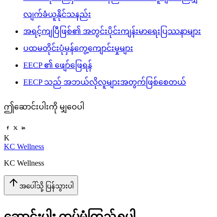
လျက်ခံယူနိုင်သနည်း
အရင့်ကျပြီဖြစ်၏ အတွင်းပိုင်းကျန်းမာရေးပြဿနာများ
ပထမတိုင်းပုံမှန်ကွေ့ကျောင်းမှုများ
EECP ၏ ဖျော်ဖြေရန်
EECP သည် အဘယ်လိုလူများအတွက်ဖြစ်စေတယ်
ဤဆောင်းပါးကို မျှဝေပါ
K
KC Wellness
KC Wellness
အပေါ်သို့ ပြန်သွားပါ
ဆောင်းပါး ထပ်မံကြည့်ရှုပါ