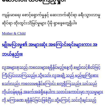
ကျန်းမာရေး စောင့်ရှောက်မှုနှင့် ဆေးဘက်ဆိုင်ရာ ခရီးသွားလာမှု
ဆိုင်ရာ ထိုးထွင်းသိမြင်မှုများ ပိုမို ရှာဖွေတွေ့ရှိပါ။
Mother & Child
မျိုးမပြားမှု၏ အများဆုံး အကြောင်းရင်းများကား အ
ဘယ်နည်း။
လူအများစုသည် ကလေးများရရှိနိုင်မည့်နေ့ကို မျှော်လင့်စိတ်ဖြင့်
ကြီးပြင်းလာကြသည်။ သို့သော်၊ လူအချို့သည် မည်မျှကြိုးစား
သော်လည်း ကလေးမရနိုင်ကြောင်း တွေ့ရှိကြသည်။ သင်သည်
ကိုယ်ဝန်ရရန် အခက်အခဲရှိနေပါက သတင်းကောင်းမှာ ကုသမှုများ
ကို မကြာခဏ ရရှိနိုင်ခြင်းဖြစ်ပြီး၊ ထို့ကြောင့် သင်လိုချင်သည့်