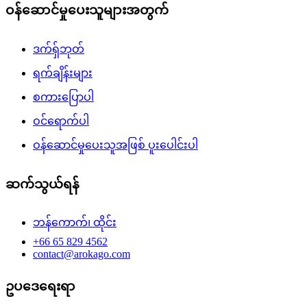
ဝန်ဆောင်မှုပေးသူများအတွက်
ဒက်ရှ်ဘုတ်
ရက်ချိန်းများ
စကားပြောပါ
ဝင်ရောက်ပါ
ဝန်ဆောင်မှုပေးသူအဖြစ် ပူးပေါင်းပါ
ဆက်သွယ်ရန်
ဘန်ကောက်၊ ထိုင်း
+66 65 829 4562
contact@arokago.com
ဥပဒေရေးရာ