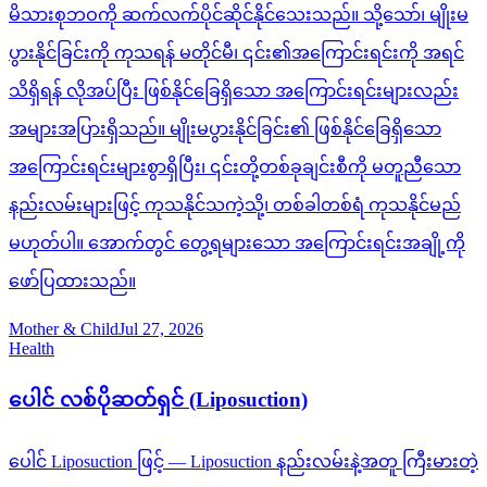
မိသားစုဘဝကို ဆက်လက်ပိုင်ဆိုင်နိုင်သေးသည်။ သို့သော်၊ မျိုးမ
ပွားနိုင်ခြင်းကို ကုသရန် မတိုင်မီ၊ ၎င်း၏အကြောင်းရင်းကို အရင်
သိရှိရန် လိုအပ်ပြီး ဖြစ်နိုင်ခြေရှိသော အကြောင်းရင်းများလည်း
အများအပြားရှိသည်။ မျိုးမပွားနိုင်ခြင်း၏ ဖြစ်နိုင်ခြေရှိသော
အကြောင်းရင်းများစွာရှိပြီး၊ ၎င်းတို့တစ်ခုချင်းစီကို မတူညီသော
နည်းလမ်းများဖြင့် ကုသနိုင်သကဲ့သို့၊ တစ်ခါတစ်ရံ ကုသနိုင်မည်
မဟုတ်ပါ။ အောက်တွင် တွေ့ရများသော အကြောင်းရင်းအချို့ကို
ဖော်ပြထားသည်။
Mother & Child
Jul 27, 2026
Health
ပေါင် လစ်ပိုဆတ်ရှင် (Liposuction)
ပေါင် Liposuction ဖြင့် — Liposuction နည်းလမ်းနဲ့အတူ ကြီးမားတဲ့