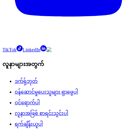
TikTok
LinkedIn
လူနာများအတွက်
ဒက်ရှ်ဘုတ်
ဝန်ဆောင်မှုပေးသူများ ရှာဖွေပါ
ဝင်ရောက်ပါ
လူနာအဖြစ် စာရင်းသွင်းပါ
ရက်ချိန်းယူပါ