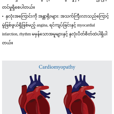
တင်မှုရှိစေပါတယ်။
• နှလုံးအကြောင်းကို အန္တာရိုးများ: အသက်ကြီးလာသည်ကြောင့်
မွဲဖြစ်ဖွယ်ရှိဖြစ်မည့် angina, ရင်ကျပ်ခြင်းနှင့် myocardial
infarction, rhythm မမှန်သောအမူများနှင့် နှလုံးပိတ်စိတ်ထဲပါရှိပါ
တယ်။