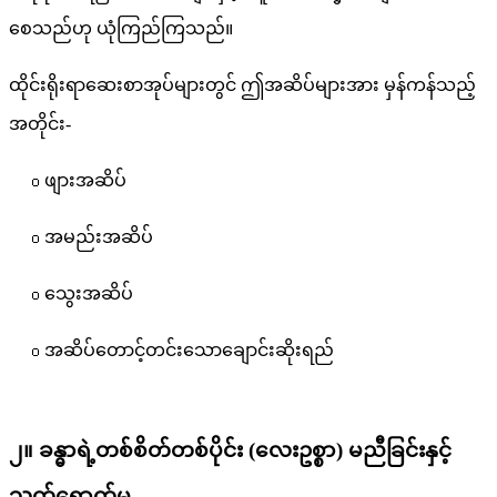
စေသည်ဟု ယုံကြည်ကြသည်။
ထိုင်းရိုးရာဆေးစာအုပ်များတွင် ဤအဆိပ်များအား မှန်ကန်သည့်
အတိုင်း-
๐ ဖျားအဆိပ်
๐ အမည်းအဆိပ်
๐ သွေးအဆိပ်
๐ အဆိပ်တောင့်တင်းသောချောင်းဆိုးရည်
၂။ ခန္ဓာရဲ့တစ်စိတ်တစ်ပိုင်း (လေးဥစ္စာ) မညီခြင်းနှင့်
သက်ရောက်မှု