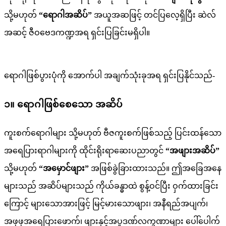
သို့မဟုတ်
“ရောဂါအဆိပ်”
အယူအဆဖြင့် တင်ပြလေ့ရှိပြီး ဆဲလ်
အဆင့် ဇီဝဗေဒကဏ္ဍအရ ရှင်းပြခြင်းမရှိပါ။
ရောဂါဖြစ်ပွားပုံကို အောက်ပါ အချက်သုံးခုအရ ရှင်းပြနိုင်သည်-
၁။ ရောဂါဖြစ်စေသော အဆိပ်
ကူးစက်ရောဂါများ သို့မဟုတ် ဗီဇကူးစက်ဖြစ်သည့် ပြင်းထန်သော
အရေပြားရာဂါများကို ထိုင်းရိုးရာဆေးပညာတွင်
“အဖျားအဆိပ်”
သို့မဟုတ်
“အမှောင်ဖျား”
အဖြစ်ခွဲခြားထားသည်။ ဤအခြေအနေ
များသည် အဆိပ်များသည် ကိုယ်ခန္ဓာထဲ စွန့်ဝင်ပြီး ဝှက်ထားခြင်း
ကြောင့် များသောအားဖြင့် မြင့်မားသောဖျား၊ အနီရည်အပျက်၊
အဖုဖုအရေပြားဖောက်၊ ဖျားနှင့်အပူဒဏ်လက္ခဏာများ ပေါ်ပေါက်