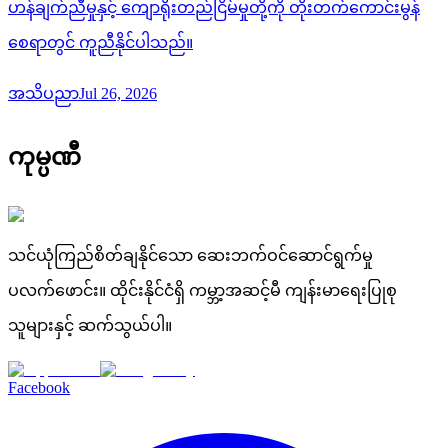
ဟန်ချက်ညီမှုနှင့် ကျောရိုးတည်ငြိမ်မှုတို့ကို တိုးတက်ကောင်းမွန်
စေရာတွင် ကူညီနိုင်ပါသည်။
အသိပညာ
Jul 26, 2026
ကုမ္ပဏီ
သင်ယုံကြည်စိတ်ချနိုင်သော ဆေးဘက်ဝင်ဆောင်ရွက်မှု
ပလက်ဖောင်း။ ထိုင်းနိုင်ငံရှိ ကမ္ဘာ့အဆင့်မီ ကျန်းမာရေးပြုစု
သူများနှင့် ဆက်သွယ်ပါ။
Facebook