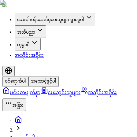
ဆေးဝါးဝန်ဆောင်မှုပေးသူများ ရှာဖွေပါ
အသိပညာ
ကုမ္ပဏီ
အသိုင်းအဝိုင်း
ဝင်ရောက်ပါ
အကောင့်ဖွင့်ပါ
ပင်မစာမျက်နှာ
ပေးသွင်းသူများ
အသိုင်းအဝိုင်း
အခြား