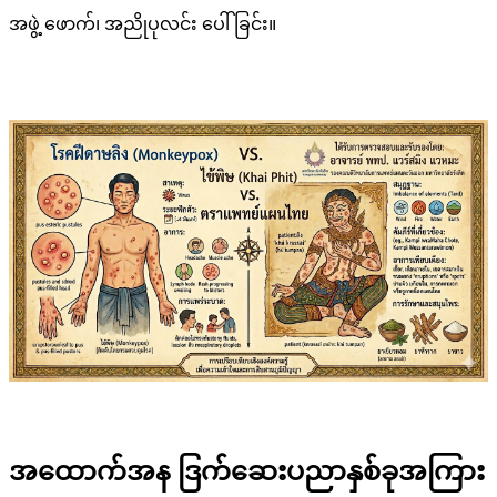
အဖွဲ့ ဖောက်၊ အညိုပုလင်း ပေါ်ခြင်း။
အထောက်အန ဒြက်ဆေးပညာနှစ်ခုအကြား