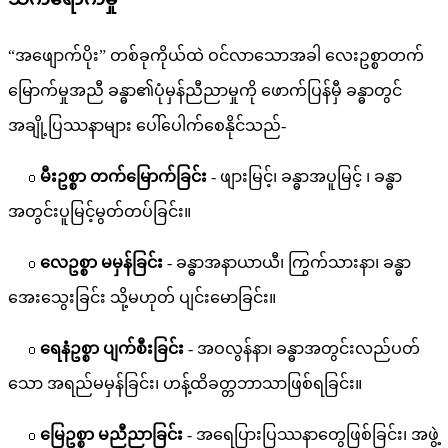
“အဖျောက်ပိုး” တစ်ခုကိုယ်ထဲ ဝင်လာသောအခါ လေးဥစ္စာတက်
မြောက်မှုအညီ ခန္ဓာ၏ပုံမှန်ညီညာမှုကို ဖောက်ပြန်မှီ ခန္ဓာတွင်
အချို့ပြဿနာများ ပေါ်ပေါက်စေနိုင်သည်-
๐
မီးဥစ္စာ တက်မြောက်ခြင်း
- ဖျားမြင့်၊ ခန္ဓာအပူမြင့် ၊ ခန္ဓာ
အတွင်းပူမြင့်မွတ်တပ်ခြင်း။
๐
လေဥစ္စာ မမှန်ခြင်း
- ခန္ဓာအနာယာယီ၊ ကြွက်သားနာ၊ ခန္ဓာ
အေးသွေးခြင်း သို့မဟုတ် ပျင်းမောခြင်း။
๐
ရေနံဥစ္စာ ပျက်စီးခြင်း
- အဝလွန်နာ၊ ခန္ဓာအတွင်းလည်ပတ်
သော အရည်မမှန်ခြင်း၊ ဟန့်ထိခတ္တဘာသာဖြစ်ရခြင်း။
๐
မြေဥစ္စာ မညီညာခြင်း
- အရေပြားပြဿနာတွေဖြစ်ခြင်း၊ အဖွဲ့