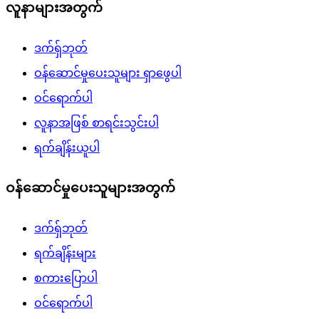
လူနာများအတွက်
ဒက်ရှ်ဘုတ်
ဝန်ဆောင်မှုပေးသူများ ရှာဖွေပါ
ဝင်ရောက်ပါ
လူနာအဖြစ် စာရင်းသွင်းပါ
ရက်ချိန်းယူပါ
ဝန်ဆောင်မှုပေးသူများအတွက်
ဒက်ရှ်ဘုတ်
ရက်ချိန်းများ
စကားပြောပါ
ဝင်ရောက်ပါ