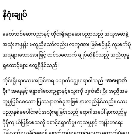
နိဂုံးချုပ်
ခေတ်သစ်ဆေးပညာနှင့် ထိုင်းရိုးရာဆေးပညာသည် အယူအဆနဲ့
အသုံးအနှုန်း မတူညီသော်လည်း၊ လက္ခဏာ၊ ဖြစ်စဉ်နှင့် ကူးစက်ပုံ
အရများသောအားဖြင့် ထင်သလောက် ချုပ်ဆိုနိုင်သည့် အညီတူမှု
ရှုထောင့်များ တွေ့ရှိနိုင်သည်။
ထိုင်းရိုးရာဆေးအမြင်အရ မျောက်ချွေးရောဂါသည်
“အဖျောက်
ပိုး”
အနေနှင့် ခန္ဓာ၏လေးဥစ္စာနှင့်သွေးကို ဖျက်ဆီးပြီး အညီအမ
တူမှုဖြစ်စေသော ပြဿနာတစ်ခုအဖြစ် နားလည်နိုင်သည်။ ဆေး
ပညာနှစ်ခုပေါင်းစပ်အသုံးချခြင်းသည် ရောဂါအပေါ် နားလည်မှု
ပိုမိုကျယ်ပြန့်စေသလို စောင့်ရှောက်မှု၊ ကုသမှုနှင့် ကျန်းမာရေး
ပြန်လည်ရယူနိုင်စေရန် နောက်ထပ်ရှုထောင့်များစွာ ထောက်ပံ့ပေး