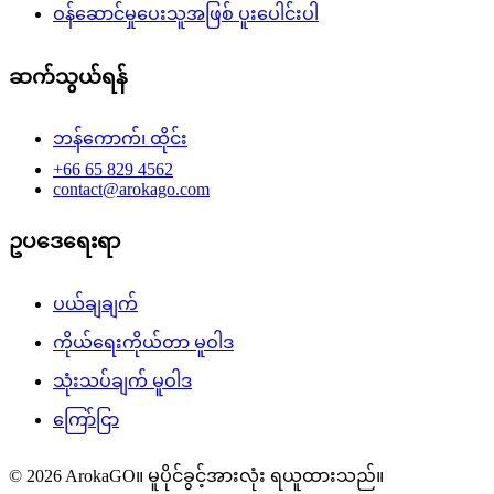
ဝန်ဆောင်မှုပေးသူအဖြစ် ပူးပေါင်းပါ
ဆက်သွယ်ရန်
ဘန်ကောက်၊ ထိုင်း
+66 65 829 4562
contact@arokago.com
ဥပဒေရေးရာ
ပယ်ချချက်
ကိုယ်ရေးကိုယ်တာ မူဝါဒ
သုံးသပ်ချက် မူဝါဒ
ကြော်ငြာ
© 2026 ArokaGO။ မူပိုင်ခွင့်အားလုံး ရယူထားသည်။