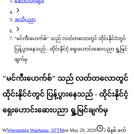
ဆောင်းပါးများ
အသိပညာ
"မင်ကီးပောက်စ်" သည် လတ်တလောတွင် ထိုင်းနိုင်ငံတွင်
ပြန့်ပွားနေသည် - ထိုင်းနိုင်ငံ့ ရှေးဟောင်းဆေးပညာ ရှု့မြင်
ချက်မှ
"မင်ကီးပောက်စ်" သည် လတ်တလောတွင်
ထိုင်းနိုင်ငံတွင် ပြန့်ပွားနေသည် - ထိုင်းနိုင်ငံ့
ရှေးဟောင်းဆေးပညာ ရှု့မြင်ချက်မှ
W
Waesaming Waehama, ATTM
on
May 29, 2026
2 မိနစ် ဖတ်