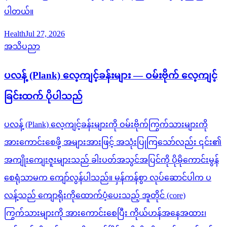
ပါတယ်။
Health
Jul 27, 2026
အသိပညာ
ပလန့် (Plank) လေ့ကျင့်ခန်းများ — ဝမ်းဗိုက် လေ့ကျင့်
ခြင်းထက် ပိုပါသည်
ပလန့် (Plank) လေ့ကျင့်ခန်းများကို ဝမ်းဗိုက်ကြွက်သားများကို
အားကောင်းစေဖို့ အများအားဖြင့် အသုံးပြုကြသော်လည်း ၎င်း၏
အကျိုးကျေးဇူးများသည် ခါးပတ်အသွင်အပြင်ကို ပိုမိုကောင်းမွန်
စေရုံသာမက ကျော်လွန်ပါသည်။ မှန်ကန်စွာ လုပ်ဆောင်ပါက ပ
လန့်သည် ကျောရိုးကိုထောက်ပံ့ပေးသည့် အူတိုင် (core)
ကြွက်သားများကို အားကောင်းစေပြီး ကိုယ်ဟန်အနေအထား၊