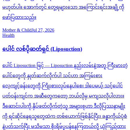
မဟုတ်ပါ။ အောက်တွင် တွေ့ရများသော အကြောင်းရင်းအချို့ကို
ဖော်ပြထားသည်။
Mother & Child
Jul 27, 2026
Health
ပေါင် လစ်ပိုဆတ်ရှင် (Liposuction)
ပေါင် Liposuction ဖြင့် — Liposuction နည်းလမ်းနဲ့အတူ ကြီးမားတဲ့
ပေါင်တွေကို နှုတ်ဆက်လိုက်ပါ သင်ဟာ အကြမ်းစား
လေ့ကျင့်ခန်းတွေကို ကြိုးစားလုပ်နေပါစေ၊ ဒါပေမယ့် သင့်ပေါင်
ပတ်ဝန်းကျင်က အဆီတွေကတော့ ဘယ်လိုမှ မကျသလိုပါလား။
ဒီဆောင်းပါးကို နှိပ်ဖတ်လိုက်တဲ့သူ အများစုဟာ ဒီလိုပြဿနာမျိုး
ကို ရင်ဆိုင်နေရသူတွေထဲက တစ်ယောက်ဖြစ်နိုင်ပြီး၊ ခန္ဓာကိုယ်ပုံစံ
နဲ့ပတ်သက်ပြီး မသိမသာ စိုးရိမ်ပူပန်နေကြတယ်လို့ ယုံကြည်ထား