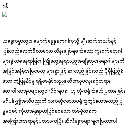
ရန်
ယနေ့ကမ္ဘာတွင်၊ မျောက်ချွေးရောဂါကဲ့သို့ မျိုးဆက်အသစ်နှင့်
ပြန်လည်ရောက်ရှိလာသော ထိန်းချုပ်ရခက်သော ကူးစက်ရောဂါ
များနဲ့ တစ်နေရာခြင်း ကြုံတွေ့နေရသည့်အချိန်တွင်၊ ရောဂါများကို
အမြင်အနိမ့်အမြင်မတူ များစွာဖြင့် နားလည်ခြင်းသည် ပိုမိုပြည့်စုံ
သော တုံ့ပြန်နိုင်မှု ရရှိစေနိုင်သည်။ ထိုင်းလုပ်ငန်းစဉ်တရား
ဆေးဝါးစာအုပ်များတွင် “ဗိုင်းရပ်စ်” ဟု တိုက်ရိုက်ဖော်ပြထားခြင်း
မရှိပါ၊ ဤအသိပညာကို သက်ဆိုင်သောပရိုက္ဖက္ရှင်နယ်အတည်ပြု
မှုမရခင် ကိုယ်အန္တရာယ်ဖြစ်စေသော တစ်စုံတစ်ရာ
အကြောင်းအရာနှင့်ပတ်သက်ပြီး ဆိုလိုချက်များရှင်းပြထားပါ