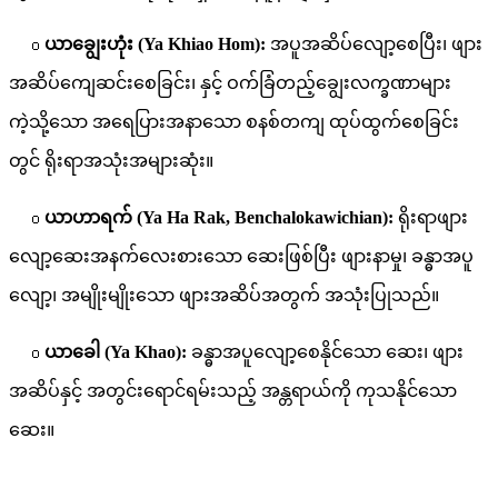
๐
ယာချွေးဟုံး (Ya Khiao Hom):
အပူအဆိပ်လျော့စေပြီး၊ ဖျား
အဆိပ်ကျေဆင်းစေခြင်း၊ နှင့် ဝက်ခြံတည့်ချွေးလက္ခဏာများ
ကဲ့သို့သော အရေပြားအနာသော စနစ်တကျ ထုပ်ထွက်စေခြင်း
တွင် ရိုးရာအသုံးအများဆုံး။
๐
ယာဟာရက် (Ya Ha Rak, Benchalokawichian):
ရိုးရာဖျား
လျော့ဆေးအနက်လေးစားသော ဆေးဖြစ်ပြီး ဖျားနာမှု၊ ခန္ဓာအပူ
လျော့၊ အမျိုးမျိုးသော ဖျားအဆိပ်အတွက် အသုံးပြုသည်။
๐
ယာခေါ (Ya Khao):
ခန္ဓာအပူလျော့စေနိုင်သော ဆေး၊ ဖျား
အဆိပ်နှင့် အတွင်းရောင်ရမ်းသည့် အန္တရာယ်ကို ကုသနိုင်သော
ဆေး။