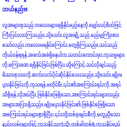
ဘယ်နည်း။
လူအများစုသည် ကလေးများရရှိနိုင်မည့်နေ့ကို မျှော်လင့်စိတ်ဖြင့်
ကြီးပြင်းလာကြသည်။ သို့သော်၊ လူအချို့သည် မည်မျှကြိုးစား
သော်လည်း ကလေးမရနိုင်ကြောင်း တွေ့ရှိကြသည်။ သင်သည်
ကိုယ်ဝန်ရရန် အခက်အခဲရှိနေပါက သတင်းကောင်းမှာ ကုသမှုများ
ကို မကြာခဏ ရရှိနိုင်ခြင်းဖြစ်ပြီး၊ ထို့ကြောင့် သင်လိုချင်သည့်
မိသားစုဘဝကို ဆက်လက်ပိုင်ဆိုင်နိုင်သေးသည်။ သို့သော်၊ မျိုးမ
ပွားနိုင်ခြင်းကို ကုသရန် မတိုင်မီ၊ ၎င်း၏အကြောင်းရင်းကို အရင်
သိရှိရန် လိုအပ်ပြီး ဖြစ်နိုင်ခြေရှိသော အကြောင်းရင်းများလည်း
အများအပြားရှိသည်။ မျိုးမပွားနိုင်ခြင်း၏ ဖြစ်နိုင်ခြေရှိသော
အကြောင်းရင်းများစွာရှိပြီး၊ ၎င်းတို့တစ်ခုချင်းစီကို မတူညီသော
နည်းလမ်းများဖြင့် ကုသနိုင်သကဲ့သို့၊ တစ်ခါတစ်ရံ ကုသနိုင်မည်