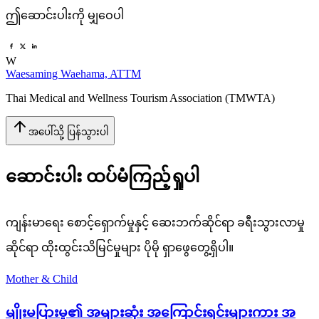
ဤဆောင်းပါးကို မျှဝေပါ
W
Waesaming Waehama, ATTM
Thai Medical and Wellness Tourism Association (TMWTA)
အပေါ်သို့ ပြန်သွားပါ
ဆောင်းပါး ထပ်မံကြည့်ရှုပါ
ကျန်းမာရေး စောင့်ရှောက်မှုနှင့် ဆေးဘက်ဆိုင်ရာ ခရီးသွားလာမှု
ဆိုင်ရာ ထိုးထွင်းသိမြင်မှုများ ပိုမို ရှာဖွေတွေ့ရှိပါ။
Mother & Child
မျိုးမပြားမှု၏ အများဆုံး အကြောင်းရင်းများကား အ