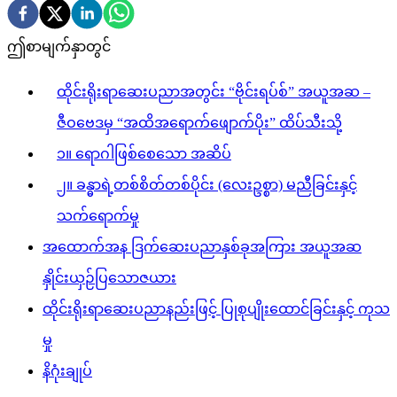
ဤစာမျက်နှာတွင်
ထိုင်းရိုးရာဆေးပညာအတွင်း “ဗိုင်းရပ်စ်” အယူအဆ –
ဇီဝဗေဒမှ “အထိအရောက်ဖျောက်ပိုး” ထိပ်သီးသို့
၁။ ရောဂါဖြစ်စေသော အဆိပ်
၂။ ခန္ဓာရဲ့တစ်စိတ်တစ်ပိုင်း (လေးဥစ္စာ) မညီခြင်းနှင့်
သက်ရောက်မှု
အထောက်အန ဒြက်ဆေးပညာနှစ်ခုအကြား အယူအဆ
နှိုင်းယှဉ်ပြသောဇယား
ထိုင်းရိုးရာဆေးပညာနည်းဖြင့် ပြုစုပျိုးထောင်ခြင်းနှင့် ကုသ
မှု
နိဂုံးချုပ်