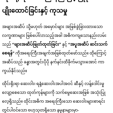
ပျိုးထောင်ခြင်းနှင့် ကုသမှု
အဖျားအဆိပ် သို့မဟုတ် အမှောင်ဖျား အဖြစ်ခွဲခြားထားသော
လက္ခဏာများ ဖြစ်ပေါ်လာသည့်အခါ အဓိကကျသောနည်းလမ်း
သည်
“ဖျားအဆိပ်ဖြုတ်ထုတ်ခြင်း”
နှင့်
“အပူအဆိပ် ဆင်းသက်
စေရန်”
ကိုအရေးကြီးအချက်အဖြစ်ထုတ်ဖော်သည်။ ထိုကြောင့်
အဆိပ်သည် ခန္ဓာအတွင်းပိုပို နက်နင်းထိခိုက်မသွားအောင် ကာ
ကွယ်နိုင်သည်။
ထိုင်းရိုးရာ ဆေးဝါး၊ ရနံ့ဆေးဝါးအပါအဝင် ဆီနှင့် လန့်ဒေါင်းမှု
လျော့စေသော ထုတ်ကုန်များကို သက်မွေဆေးအဖြစ် အသုံးပြု
လေ့ရှိသည်။ ထိုင်းအဓိက အရေးကြီးသော ဆေးဝါးများစာရင်း
တွင်ပါဝင်သော ဗဟုသုတရှိသော နမူနာများမှာ-