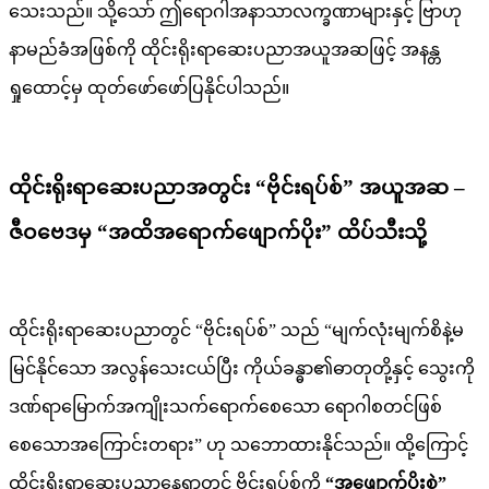
သေးသည်။ သို့သော် ဤရောဂါအနာသာလက္ခဏာများနှင့် ဗြာဟု
နာမည်ခံအဖြစ်ကို ထိုင်းရိုးရာဆေးပညာအယူအဆဖြင့် အနန္တ
ရှုထောင့်မှ ထုတ်ဖော်ဖော်ပြနိုင်ပါသည်။
ထိုင်းရိုးရာဆေးပညာအတွင်း “ဗိုင်းရပ်စ်” အယူအဆ –
ဇီဝဗေဒမှ “အထိအရောက်ဖျောက်ပိုး” ထိပ်သီးသို့
ထိုင်းရိုးရာဆေးပညာတွင် “ဗိုင်းရပ်စ်” သည် “မျက်လုံးမျက်စိနဲ့မ
မြင်နိုင်သော အလွန်သေးငယ်ပြီး ကိုယ်ခန္ဓာ၏ဓာတုတို့နှင့် သွေးကို
ဒဏ်ရာမြောက်အကျိုးသက်ရောက်စေသော ရောဂါစတင်ဖြစ်
စေသောအကြောင်းတရား” ဟု သဘောထားနိုင်သည်။ ထို့ကြောင့်
ထိုင်းရိုးရာဆေးပညာနေရာတွင် ဗိုင်းရပ်စ်ကို
“အဖျောက်ပိုးစွဲ”