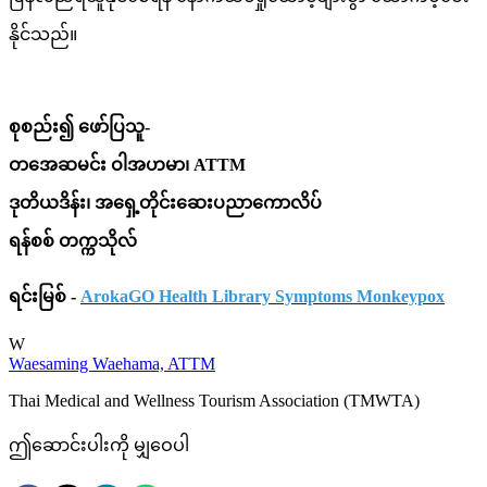
နိုင်သည်။
စုစည်း၍ ဖော်ပြသူ-
ဝာအေဆမင်း ဝါအဟမာ၊ ATTM
ဒုတိယဒိန်း၊ အရှေ့တိုင်းဆေးပညာကောလိပ်
ရန်စစ် တက္ကသိုလ်
ရင်းမြစ် -
ArokaGO Health Library Symptoms Monkeypox
W
Waesaming Waehama, ATTM
Thai Medical and Wellness Tourism Association (TMWTA)
ဤဆောင်းပါးကို မျှဝေပါ