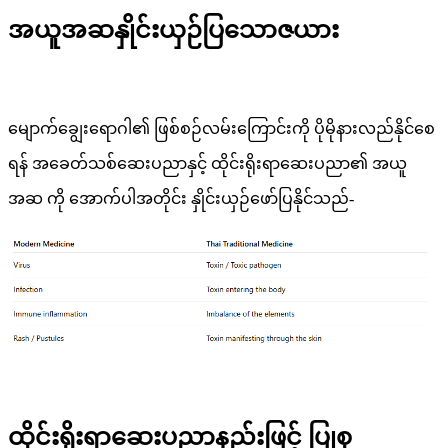
အယူအဆနှိုင်းယှဉ်ပြသောဇယား
မျောက်ချွေးရောဂါ၏ ဖြစ်စဉ်လမ်းကြောင်းကို ပိုမိုနားလည်နိုင်စေ
ရန် အခေတ်သစ်ဆေးပညာနှင့် ထိုင်းရိုးရာဆေးပညာ၏ အယူ
အဆ ကို အောက်ပါအတိုင်း နှိုင်းယှဉ်ဖော်ပြနိုင်သည်-
ထိုင်းရိုးရာဆေးပညာနည်းဖြင့် ပြုစု