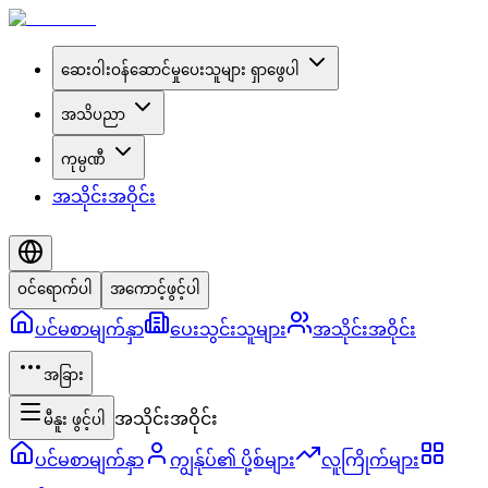
ဆေးဝါးဝန်ဆောင်မှုပေးသူများ ရှာဖွေပါ
အသိပညာ
ကုမ္ပဏီ
အသိုင်းအဝိုင်း
ဝင်ရောက်ပါ
အကောင့်ဖွင့်ပါ
ပင်မစာမျက်နှာ
ပေးသွင်းသူများ
အသိုင်းအဝိုင်း
အခြား
အသိုင်းအဝိုင်း
မီနူး ဖွင့်ပါ
ပင်မစာမျက်နှာ
ကျွန်ုပ်၏ ပို့စ်များ
လူကြိုက်များ