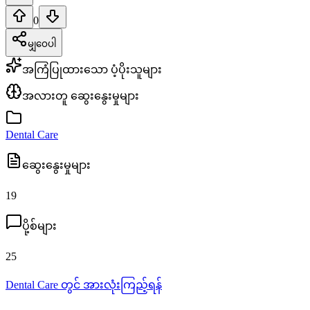
0
မျှဝေပါ
အကြံပြုထားသော ပံ့ပိုးသူများ
အလားတူ ဆွေးနွေးမှုများ
Dental Care
ဆွေးနွေးမှုများ
19
ပို့စ်များ
25
Dental Care တွင် အားလုံးကြည့်ရန်