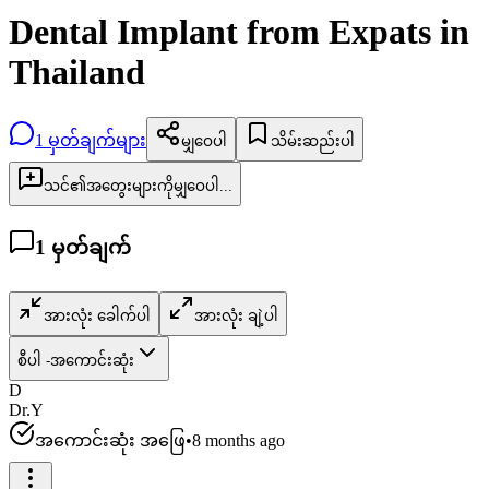
Dental Implant from Expats in
Thailand
1
မှတ်ချက်များ
မျှဝေပါ
သိမ်းဆည်းပါ
သင်၏အတွေးများကိုမျှဝေပါ...
1
မှတ်ချက်
အားလုံး ခေါက်ပါ
အားလုံး ချဲ့ပါ
စီပါ -
အကောင်းဆုံး
D
Dr.Y
အကောင်းဆုံး အဖြေ
•
8 months ago