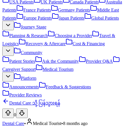
USA Patients
UK Patients
Canada Patients
Australia
Patients
France Patients
Germany Patients
Middle East
Patients
Europe Patients
Japan Patients
Global Patients
Journey Stage
Planning & Research
Choosing a Provider
Travel &
Logistics
Recovery & Aftercare
Cost & Financing
Community
Patient Stories
Ask the Community
Provider Q&A
Caregiver Support
Medical Tourism
Platform
Announcements
Feedback & Suggestions
Provider Reviews
Dental Care သို့ ပြန်သွားရန်
0
Dental Care
•
Medical Tourist
•
8 months ago