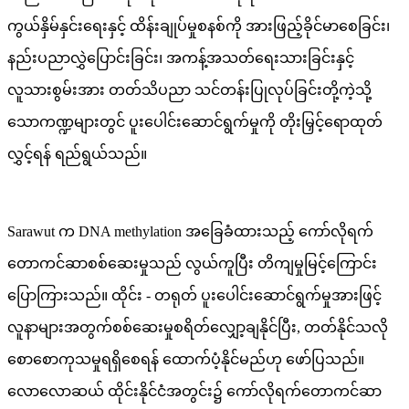
ကွယ်နှိမ်နှင်းရေးနှင့် ထိန်းချုပ်မှုစနစ်ကို အားဖြည့်ခိုင်မာစေခြင်း၊
နည်းပညာလွှဲပြောင်းခြင်း၊ အကန့်အသတ်ရေးသားခြင်းနှင့်
လူသားစွမ်းအား တတ်သိပညာ သင်တန်းပြုလုပ်ခြင်းတို့ကဲ့သို့
သောကဏ္ဍများတွင် ပူးပေါင်းဆောင်ရွက်မှုကို တိုးမြှင့်ရောထုတ်
လွှင့်ရန် ရည်ရွယ်သည်။
Sarawut က DNA methylation အခြေခံထားသည့် ကော်လိုရက်
တောကင်ဆာစစ်ဆေးမှုသည် လွယ်ကူပြီး တိကျမှုမြင့်ကြောင်း
ပြောကြားသည်။ ထိုင်း - တရုတ် ပူးပေါင်းဆောင်ရွက်မှုအားဖြင့်
လူနာများအတွက်စစ်ဆေးမှုစရိတ်လျှော့ချနိုင်ပြီး, တတ်နိုင်သလို
စောစောကုသမှုရရှိစေရန် ထောက်ပံ့နိုင်မည်ဟု ဖော်ပြသည်။
လောလောဆယ် ထိုင်းနိုင်ငံအတွင်း၌ ကော်လိုရက်တောကင်ဆာ