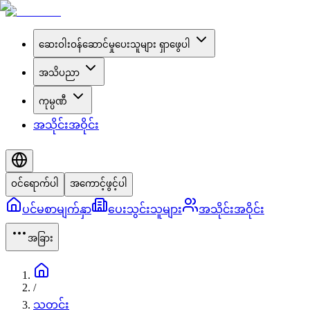
ဆေးဝါးဝန်ဆောင်မှုပေးသူများ ရှာဖွေပါ
အသိပညာ
ကုမ္ပဏီ
အသိုင်းအဝိုင်း
ဝင်ရောက်ပါ
အကောင့်ဖွင့်ပါ
ပင်မစာမျက်နှာ
ပေးသွင်းသူများ
အသိုင်းအဝိုင်း
အခြား
/
သတင်း