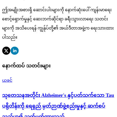
ဤအမျိုးအစားရှိ ဆောင်းပါးများကို နောက်ဆုံးပေါ် ကျန်းမာရေး
စောင့်ရှောက်မှုနှင့် ဆေးဘက်ဆိုင်ရာ ခရီးသွားလာရေး သတင်း
များကို အသိပေးရန် ကျွန်ုပ်တို့၏ အယ်ဒီတာအဖွဲ့က ရေးသားထား
ပါသည်။
နောက်ထပ် သတင်းများ
ယခင်
သုတေသနအတိုင်း Alzheimer's နှင့်ပတ်သက်သော Tau
ပရိုတိန်းကို ရေရှည် မှတ်ဉာဏ်ဖွဲ့စည်းမှုနှင့် ဆက်စပ်
သည်ဟူ၍ သတ်မှတ်ထားသည်