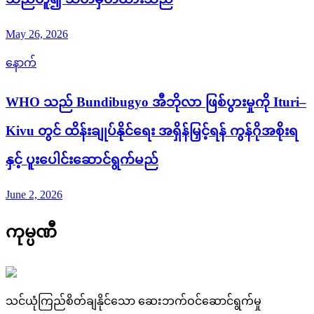
May 26, 2026
နောက်
WHO သည် Bundibugyo အီဘိုလာ ဖြစ်ပွားမှုကို Ituri–
Kivu တွင် ထိန်းချုပ်နိုင်ရေး အရှိန်မြှင့်ရန် ကွန်ဂိုအစိုးရ
နှင့် ပူးပေါင်းဆောင်ရွက်မည်
June 2, 2026
ကုမ္ပဏီ
သင်ယုံကြည်စိတ်ချနိုင်သော ဆေးဘက်ဝင်ဆောင်ရွက်မှု