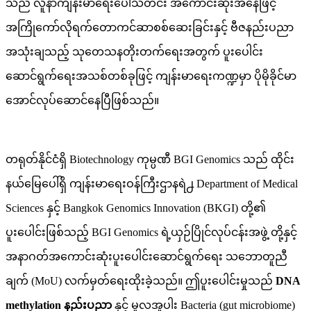
သည် လူနာကျန်းမာရေးပေါ်သတင်း အကောင်းဆုံးအနေဖြင့်
အကြိုကော်လိုရက်တောကင်ဆာစစ်ဆေးခြင်းနှင့် ဗီဇနည်းပညာ
အသုံးချသည့် သုတေသနတိုးတက်ရေးအတွက် ပူးပေါင်း
ဆောင်ရွက်ရေးအသစ်တစ်ခုဖြင့် ကျန်းမာရေးကဏ္ဍမှာ ပိုမိုခိုင်မာ
အောင်လုပ်ဆောင်နေပြီဖြစ်သည်။
တရုတ်နိုင်ငံရှိ Biotechnology ကုမ္ပဏီ BGI Genomics သည် ထိုင်း
နယ်မြေပေါ်ရှိ ကျန်းမာရေးဝန်ကြီးဌာနရဲ႕ Department of Medical
Sciences နှင့် Bangkok Genomics Innovation (BKGI) တို့၏
ပူးပေါင်းဖြစ်သည့် BGI Genomics ရဲ့ယှဉ်ပြိုင်လုပ်ငန်းအဖွဲ့ တို့နှင့်
အနာဂတ်အကောင်းဆုံးပူးပေါင်းဆောင်ရွက်ရေး သဘောတူညီ
ချက် (MoU) လက်မှတ်ရေးထိုးခဲ့သည်။ ဤပူးပေါင်းမှုသည်
DNA
methylation နည်းပညာ
နှင့် မူလအူပါး Bacteria (gut microbiome)