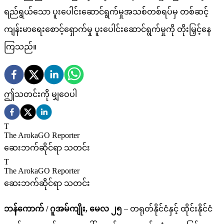
ရည်ရွယ်သော ပူးပေါင်းဆောင်ရွက်မှုအသစ်တစ်ရပ်မှ တစ်ဆင့်
ကျန်းမာရေးစောင့်ရှောက်မှု ပူးပေါင်းဆောင်ရွက်မှုကို တိုးမြှင့်နေ
ကြသည်။
ဤသတင်းကို မျှဝေပါ
T
The ArokaGO Reporter
ဆေးဘက်ဆိုင်ရာ သတင်း
T
The ArokaGO Reporter
ဆေးဘက်ဆိုင်ရာ သတင်း
ဘန်ကောက် / ဂူအမ်ကျိုး, မေလ ၂၅
– တရုတ်နိုင်ငံနှင့် ထိုင်းနိုင်ငံ