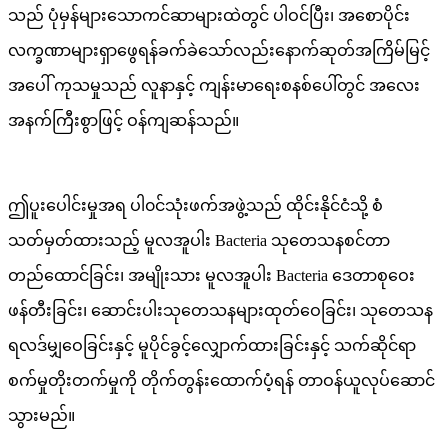
သည် ပုံမှန်များသောကင်ဆာများထဲတွင် ပါဝင်ပြီး၊ အစောပိုင်း
လက္ခဏာများရှာဖွေရန်ခက်ခဲသော်လည်းနောက်ဆုတ်အကြိမ်မြင့်
အပေါ် ကုသမှုသည် လူနာနှင့် ကျန်းမာရေးစနစ်ပေါ်တွင် အလေး
အနက်ကြီးစွာဖြင့် ဝန်ကျဆန်သည်။
ဤပူးပေါင်းမှုအရ ပါ၀င်သုံးဖက်အဖွဲ့သည် ထိုင်းနိုင်ငံသို့ စံ
သတ်မှတ်ထားသည့် မူလအူပါး Bacteria သုတေသနစင်တာ
တည်ထောင်ခြင်း၊ အမျိုးသား မူလအူပါး Bacteria ဒေတာစုဝေး
ဖန်တီးခြင်း၊ ဆောင်းပါးသုတေသနများထုတ်ဝေခြင်း၊ သုတေသန
ရလဒ်မျှဝေခြင်းနှင့် မူပိုင်ခွင့်လျှောက်ထားခြင်းနှင့် သက်ဆိုင်ရာ
စက်မှုတိုးတက်မှုကို တိုက်တွန်းထောက်ပံ့ရန် တာဝန်ယူလုပ်ဆောင်
သွားမည်။