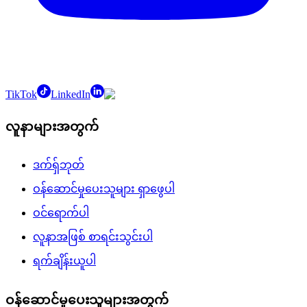
TikTok
LinkedIn
လူနာများအတွက်
ဒက်ရှ်ဘုတ်
ဝန်ဆောင်မှုပေးသူများ ရှာဖွေပါ
ဝင်ရောက်ပါ
လူနာအဖြစ် စာရင်းသွင်းပါ
ရက်ချိန်းယူပါ
ဝန်ဆောင်မှုပေးသူများအတွက်