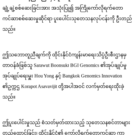
ချုံ့ချဲ့စစ်ဆေးခြင်းအား အသုံးပြု၍ အကြိုကော်လိုရက်တော
ကင်ဆာစစ်ဆေးမှုဆိုင်ရာ ပူးပေါင်းသုတေသနလုပ်ငန်းကို ဦးတည်
သည်။
ဤသဘောတူညီချက်ကို ထိုင်းနိုင်ငံကျန်းမာရေးသိပ္ပံဦးစီးဌာနမှ
တာဝန်ခံဖြစ်သူ Sarawut Boonsuk၊ BGI Genomics ၏အုပ်ချုပ်မှု
အုပ်ချုပ်ရေးမှူး Hou Yong နှင့် Bangkok Genomics Innovation
၏ဥက္ကဌ Korapot Asavavijit တို့အပါအဝင် လက်မှတ်ရေးထိုးခဲ့
သည်။
ဤပူးပေါင်းမှုသည် စံသတ်မှတ်ထားသည့် သုတေသနစင်တာများ
တည်ထောင်ခြင်း၊ ထိုင်းနိုင်ငံ၏ ကော်လိုရက်တောကင်ဆာ ကာ