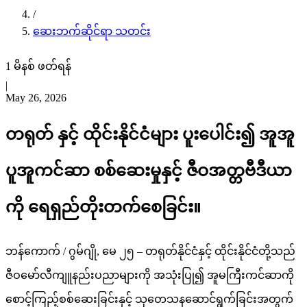
/
ဆေးဘက်ဆိုင်ရာ သတင်း
1 မိနစ် ဖတ်ရန်
|
May 26, 2026
တရုတ် နှင့် ထိုင်းနိုင်ငံများ ပူးပေါင်း၍ အူအူ
ပူအူကင်ဆာ စစ်ဆေးမှုနှင့် ဇီဝအတ္တဗီဒီယာ
ကို ရေရှည်တိုးတက်စေခြင်း။
ဘန်ကောက် / ဂွမ်ဂျို, မေ ၂၅ – တရုတ်နိုင်ငံနှင့် ထိုင်းနိုင်ငံတို့သည်
ဇီဝမော်လီကျူနည်းပညာများကို အသုံးပြု၍ အူမကြီးကင်ဆာကို
စောင့်ကြည့်စစ်ဆေးခြင်းနှင့် သုတေသနဆောင်ရွက်ခြင်းအတွက်