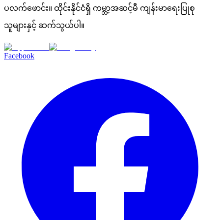
ပလက်ဖောင်း။ ထိုင်းနိုင်ငံရှိ ကမ္ဘာ့အဆင့်မီ ကျန်းမာရေးပြုစု
သူများနှင့် ဆက်သွယ်ပါ။
Facebook