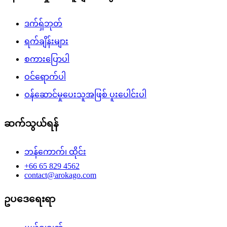
ဒက်ရှ်ဘုတ်
ရက်ချိန်းများ
စကားပြောပါ
ဝင်ရောက်ပါ
ဝန်ဆောင်မှုပေးသူအဖြစ် ပူးပေါင်းပါ
ဆက်သွယ်ရန်
ဘန်ကောက်၊ ထိုင်း
+66 65 829 4562
contact@arokago.com
ဥပဒေရေးရာ