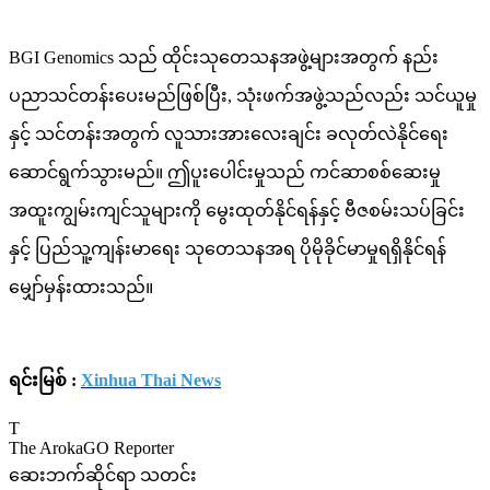
BGI Genomics သည် ထိုင်းသုတေသနအဖွဲ့များအတွက် နည်း
ပညာသင်တန်းပေးမည်ဖြစ်ပြီး, သုံးဖက်အဖွဲ့သည်လည်း သင်ယူမှု
နှင့် သင်တန်းအတွက် လူသားအားလေးချင်း ခလုတ်လဲနိုင်ရေး
ဆောင်ရွက်သွားမည်။ ဤပူးပေါင်းမှုသည် ကင်ဆာစစ်ဆေးမှု
အထူးကျွမ်းကျင်သူများကို မွေးထုတ်နိုင်ရန်နှင့် ဗီဇစမ်းသပ်ခြင်း
နှင့် ပြည်သူ့ကျန်းမာရေး သုတေသနအရ ပိုမိုခိုင်မာမှုရရှိနိုင်ရန်
မျှော်မှန်းထားသည်။
ရင်းမြစ် :
Xinhua Thai News
T
The ArokaGO Reporter
ဆေးဘက်ဆိုင်ရာ သတင်း