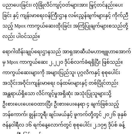
ပညာပေးခြင်း၊ လုံခြုံလိင်ကျင့်ဝတ်များအား မြှင့်တင်နည်းပေး
ခြင်း နှင့် ကျန်းမာရေးဝန်ကြီးဌာန လမ်းညွှန်ချက်များနှင့် ကိုက်ညီ
သည့် Mpox ကာကွယ်ဆေးထိုးခြင်း အကြံပြုချက်များစသည်တို့
လည်း ပါဝင်သည်။
ရောဂါထိန်းချုပ်ရေးဌာနသည် အာရှအာဆီယံမဟာဗျူဟာအောက်
မှ Mpox ကာကွယ်ဆေး ၂,၂၂၀ ဒိုပ်စ်လက်ခံရရှိပြီး ဖြစ်သည်။
ကာကွယ်ဆေးများကို အများပြည်သူ၊ ပုဂ္ဂလိကနှင့် စုစုပေါင်း
အသိုင်းအဝိုင်းကျန်းမာရေး ဝန်ထမ်းများနှင့် တစ်ပြိုင်တည်း
အန္တရာယ်ရှိသော လိင်ကျင့်မှုအရှိဆုံး အသုံးပြုသူများသို့
ဦးစားပေးပေးဝေထားပြီး ဦးစားပေးနေရာ ၄ ချက်ဖြစ်သည့်
ဘန်ကောက်၊ ချွန်းဘူရီ၊ ချင်းမယ်နှင့် ဖူကက်တို့တွင် ၂၀၂၆ ခုနှစ်
ဇန်နဝါရီလ ၁၆ ရက်နေ့လောက်တွင် စုစုပေါင်း ၂,၁၇၅ ဒိုပ်စ် ခန့်