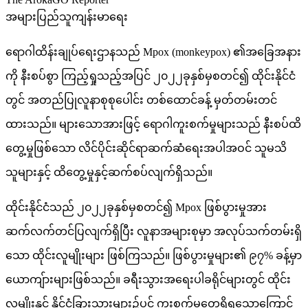
အများပြည်သူကျန်းမာရေး
ရောဂါထိန်းချုပ်ရေးဌာနသည် Mpox (monkeypox) ၏အခြေအနား
ကို နီးစပ်စွာ ကြည့်ရှုသည့်အပြင် ၂၀၂၂ခုနှစ်မှစတင်၍ ထိုင်းနိုင်ငံ
တွင် အတည်ပြုလူနာစုစုပေါင်း တစ်ထောင်ခန့် မှတ်တမ်းတင်
ထားသည်။ များသောအားဖြင့် ရောဂါကူးစက်မှုများသည် နီးစပ်ထိ
တွေ့မှုဖြစ်သော လိင်ပိုင်းဆိုင်ရာဆက်ဆံရေးအပါအဝင် သူမသိ
သူများနှင့် ထိတွေ့မှုနှင့်ဆက်စပ်လျက်ရှိသည်။
ထိုင်းနိုင်ငံသည် ၂၀၂၂ခုနှစ်မှစတင်၍ Mpox ဖြစ်ပွားမှုအား
ဆက်လက်တင်ပြလျက်ရှိပြီး လူနာအများစုမှာ အလုပ်သက်တမ်းရှိ
သော ထိုင်းလူမျိုးများ ဖြစ်ကြသည်။ ဖြစ်ပွားမှုများ၏ ၉၇% ခန့်မှာ
ယောကျ်ားများဖြစ်သည်။ ခရီးသွားအရေးပါခရိုင်များတွင် ထိုင်း
လူမျိုးနှင့် နိုင်ငံခြားသားများ၌ပင် ကူးစက်မှုတွေ့ရှိရသောကြောင့်