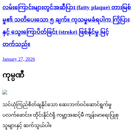
လမ်းကြောင်းများတွင်အဆီပြား (fatty plaque) တားမြစ်
မှု၏ သတိပေးသော ၅ ချက်။ ကုသမှုမခံရပါက ကြွိပြား
နှင့် သွေးကြောပိတ်ခြင်း (stroke) ဖြစ်နိုင်မှု မြင့်
တက်သည်။
January 27, 2026
ကုမ္ပဏီ
သင်ယုံကြည်စိတ်ချနိုင်သော ဆေးဘက်ဝင်ဆောင်ရွက်မှု
ပလက်ဖောင်း။ ထိုင်းနိုင်ငံရှိ ကမ္ဘာ့အဆင့်မီ ကျန်းမာရေးပြုစု
သူများနှင့် ဆက်သွယ်ပါ။