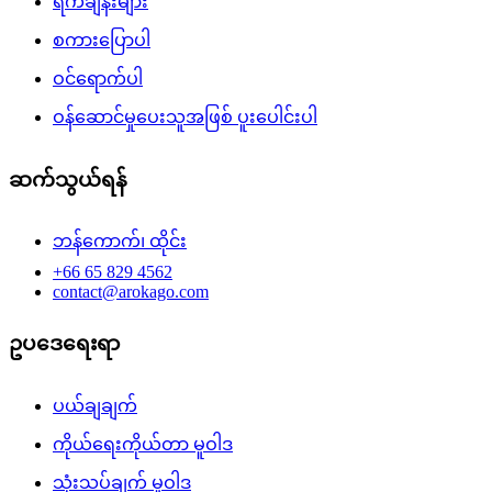
ရက်ချိန်းများ
စကားပြောပါ
ဝင်ရောက်ပါ
ဝန်ဆောင်မှုပေးသူအဖြစ် ပူးပေါင်းပါ
ဆက်သွယ်ရန်
ဘန်ကောက်၊ ထိုင်း
+66 65 829 4562
contact@arokago.com
ဥပဒေရေးရာ
ပယ်ချချက်
ကိုယ်ရေးကိုယ်တာ မူဝါဒ
သုံးသပ်ချက် မူဝါဒ