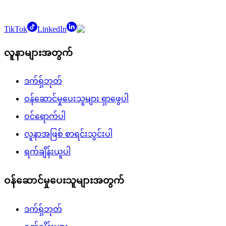
TikTok
LinkedIn
လူနာများအတွက်
ဒက်ရှ်ဘုတ်
ဝန်ဆောင်မှုပေးသူများ ရှာဖွေပါ
ဝင်ရောက်ပါ
လူနာအဖြစ် စာရင်းသွင်းပါ
ရက်ချိန်းယူပါ
ဝန်ဆောင်မှုပေးသူများအတွက်
ဒက်ရှ်ဘုတ်