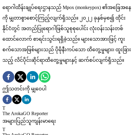
ရောဂါထိန်းချုပ်ရေးဌာနသည် Mpox (monkeypox) ၏အခြေအနေ
ကို မျှတာစွာစောင့်ကြည့်လျက်ရှိသည်။ ၂၀၂၂ ခုနှစ်မှစ၍ ထိုင်း
နိုင်ငံတွင် အတည်ပြုရောဂါဖြစ်သူစုစုပေါင်း လုံးဝန်းသန်းတစ်
ထောင်လောက် စာရင်းသွင်းရရှိခဲ့သည်။ များသောအားဖြင့် ကူး
စက်သောအဖြစ်များသည် ပိုမိုနီးကပ်သော ထိတွေ့မှုများ၊ ထူးခြား
သည့် လိင်ပိုင်းဆိုင်ရာထိတွေ့မှုများနှင့် ဆက်စပ်လျက်ရှိသည်။
ဤသတင်းကို မျှဝေပါ
T
The ArokaGO Reporter
အများပြည်သူကျန်းမာရေး
T
The ArokaGO Reporter