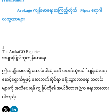
(ThaiHealth)
Arokago ကျန်းမာရေးစာကြည့်တိုက် - Mpox ရောဂါ
လက္ခဏာများ
T
The ArokaGO Reporter
အများပြည်သူကျန်းမာရေး
ဤအမျိုးအစားရှိ ဆောင်းပါးများကို နောက်ဆုံးပေါ် ကျန်းမာရေး
စောင့်ရှောက်မှုနှင့် ဆေးဘက်ဆိုင်ရာ ခရီးသွားလာရေး သတင်း
များကို အသိပေးရန် ကျွန်ုပ်တို့၏ အယ်ဒီတာအဖွဲ့က ရေးသားထား
ပါသည်။