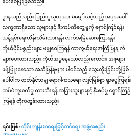
ပေးဝေပြီးဖြစ်သည်။
ဌာနသည်လည်း ပြည်သူလူထုအား မမျှော်လင့်သည့် အဖုအပေါ်
လက္ခဏာရှိသော လူများနှင့် နီးကပ်ထိတွေ့မှုကို ရှောင်ကြဉ်ရန်၊
သန့်ရှင်းရေးထိန်းသိမ်းထားရန်၊ လက်အမြဲဆေးကြောရန်၊
ကိုယ်ပိုင်ပစ္စည်းများ မမျှဝေကြရန် ကာကွယ်ရေးအကြံပြုချက်
များပေးထားသည်။ ကိုယ်အပူနေသော်လည်းကောင်း၊ အဖုများ၊
ဖန့်ဖြူးနေသော အဆီပြန်ဖုများ ပါဝင်သည့် သွေးတိုးခြင်းတို့ဖြစ်
ပေါ်ပါက တတ်နိုင်သမျှ ရောဂါကုသရေး လျင်မြန်စွာ ရှာဖွေကြရန်၊
ထပ်မံကူးစက်မှု တားဆီးရန် အခြားသူများနှင့် နီးစပ်မှု ရှောင်ကြဉ်
ကြရန် တိုက်တွန်းထားသည်။
ရင်းမြစ်:
ထိုင်းကျန်းမာရေးမြှင့်တင်ရေး အဖွဲ့အစည်း