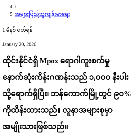
/
အများပြည်သူကျန်းမာရေး
1 မိနစ် ဖတ်ရန်
|
January 20, 2026
ထိုင်းနိုင်ငံရှိ Mpox ရောဂါကူးစက်မှု
နောက်ဆုံးကိန်းဂဏန်းသည် ၁,၀၀၀ နီးပါး
သို့ရောက်ရှိပြီး၊ ဘန်ကောက်မြို့တွင် ၉၀%
ကိုထိန်းထားသည်။ လူနာအများစုမှာ
အမျိုးသားဖြစ်သည်။