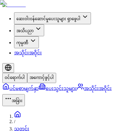
ဆေးဝါးဝန်ဆောင်မှုပေးသူများ ရှာဖွေပါ
အသိပညာ
ကုမ္ပဏီ
အသိုင်းအဝိုင်း
ဝင်ရောက်ပါ
အကောင့်ဖွင့်ပါ
ပင်မစာမျက်နှာ
ပေးသွင်းသူများ
အသိုင်းအဝိုင်း
အခြား
/
သတင်း