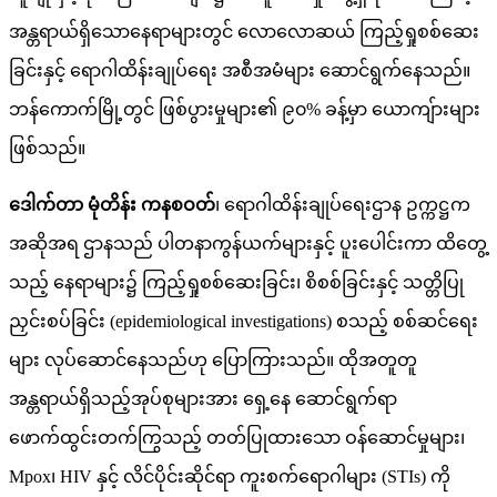
အန္တရာယ်ရှိသောနေရာများတွင် လောလောဆယ် ကြည့်ရှုစစ်ဆေး
ခြင်းနှင့် ရောဂါထိန်းချုပ်ရေး အစီအမံများ ဆောင်ရွက်နေသည်။
ဘန်ကောက်မြို့တွင် ဖြစ်ပွားမှုများ၏ ၉၀% ခန့်မှာ ယောကျ်ားများ
ဖြစ်သည်။
ဒေါက်တာ မုံတိန်း ကနစဝတ်
၊ ရောဂါထိန်းချုပ်ရေးဌာန ဥက္ကဋ္ဌက
အဆိုအရ ဌာနသည် ပါတနာကွန်ယက်များနှင့် ပူးပေါင်းကာ ထိတွေ့
သည့် နေရာများ၌ ကြည့်ရှုစစ်ဆေးခြင်း၊ စိစစ်ခြင်းနှင့် သတ္တိပြု
ညှင်းစပ်ခြင်း (epidemiological investigations) စသည့် စစ်ဆင်ရေး
များ လုပ်ဆောင်နေသည်ဟု ပြောကြားသည်။ ထိုအတူတူ
အန္တရာယ်ရှိသည့်အုပ်စုများအား ရှေ့နေ ဆောင်ရွက်ရာ
ဖောက်ထွင်းတက်ကြွသည့် တတ်ပြုထားသော ဝန်ဆောင်မှုများ၊
Mpox၊ HIV နှင့် လိင်ပိုင်းဆိုင်ရာ ကူးစက်ရောဂါများ (STIs) ကို