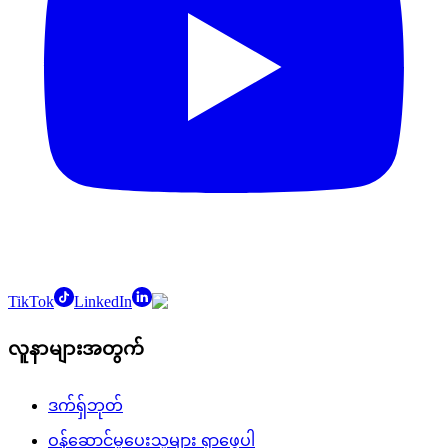
TikTok
LinkedIn
လူနာများအတွက်
ဒက်ရှ်ဘုတ်
ဝန်ဆောင်မှုပေးသူများ ရှာဖွေပါ