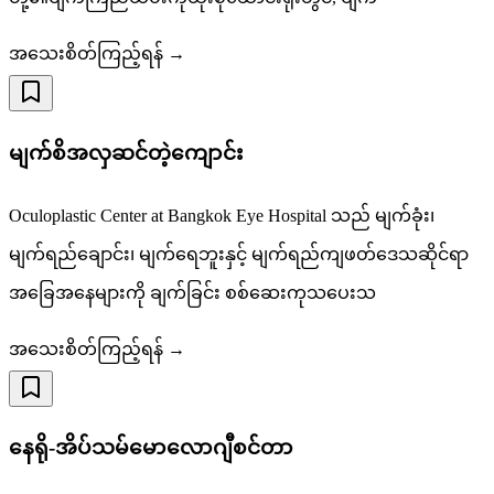
အသေးစိတ်ကြည့်ရန် →
မျက်စိအလှဆင်တဲ့ကျောင်း
Oculoplastic Center at Bangkok Eye Hospital သည် မျက်ခုံး၊
မျက်ရည်ချောင်း၊ မျက်ရေဘူးနှင့် မျက်ရည်ကျဖတ်ဒေသဆိုင်ရာ
အခြေအနေများကို ချက်ခြင်း စစ်ဆေးကုသပေးသ
အသေးစိတ်ကြည့်ရန် →
နေရို-အိပ်သမ်မောလောဂျီစင်တာ