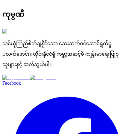
ကုမ္ပဏီ
သင်ယုံကြည်စိတ်ချနိုင်သော ဆေးဘက်ဝင်ဆောင်ရွက်မှု
ပလက်ဖောင်း။ ထိုင်းနိုင်ငံရှိ ကမ္ဘာ့အဆင့်မီ ကျန်းမာရေးပြုစု
သူများနှင့် ဆက်သွယ်ပါ။
Facebook