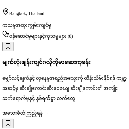
Bangkok
,
Thailand
ကုသမှုအထူးကျွမ်းကျင်မှု
ဝန်ဆောင်မှုများနှင့်ကုသမှုများ
(
8
)
မျက်လုံးဖျန်းကျင်ဂလိုကိုမာဆေးကုခန်း
မျှော်လင့်ချက်နှင့် လူနေမှုအရည်အသွေးကို ထိန်းသိမ်းနိုင်ရန် ကမ္ဘာ့
အဆင့်မှ ဆီးချိုကောင်းဆီးဝေဇယျ ဆီးချိုကောင်း၏ အကျိုး
သက်ရောက်မှုနှင့် နှစ်ရက်စွာ လက်တွေ
အသေးစိတ်ကြည့်ရန် →