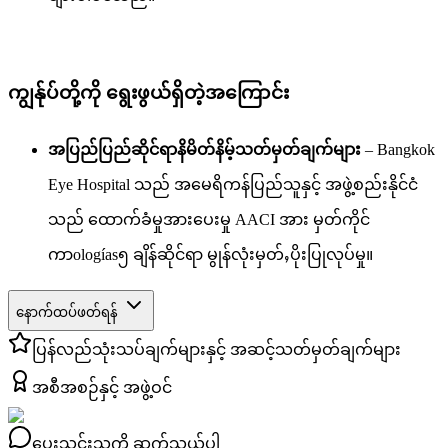
ကျွန်ုပ်တို့ကို ရွေးဖွယ်ရှိတဲ့အကြောင်း
အပြည်ပြည်ဆိုင်ရာနိမိတ်နိမ့်သတ်မှတ်ချက်များ
– Bangkok
Eye Hospital သည် အမေရိကန်ပြည်သူနှင့် အဖွဲ့စည်းနိုင်ငံ
သည် ထောက်ခံမှုအားပေးမှု AACI အား မှတ်ကိုင်
ကာologías၅ ချိန်ဆိုင်ရာ မွုန်လုံးမှတ်ႇပိုးပြုလုပ်မှု။
နောက်ထပ်ဖတ်ရန်
ပြန်လည်သုံးသပ်ချက်များနှင့် အဆင့်သတ်မှတ်ချက်များ
အစီအစဉ်နှင့် အဖွဲ့ဝင်
ပေးသွင်းသူကို ဆက်သွယ်ပါ