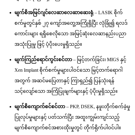
မျက်စိအမြင်ဂျင်လေဆာလေဆာဆေးရုံ
– LASIK စိုက်
စက်မှုတွင်နှစ် ၂၇ ကျော်အတွေ့အကြုံရှိပြီး လုံခြုံ၍ ရလဒ်
ကောင်းများ ရရှိစေလိုသော အမြင့်ဆုံးလေဆာနည်းပညာ
အသုံးပြုမှု ဖြင့် ပံ့ပိုးပေးမှုရှိသည်။
မျက်ကြည်ရောင်ကွင်းစင်တာ
– မြင့်တက်ခြင်း၊ MIGS နှင့်
Xen Implant စိုက်စက်မှုများပါဝင်သော မြင့်တက်ရောဂါ
အတွက် အဆင်မပြေတာနှင့် ကြာရှည်၍ ပြန်သုံးရန်
သင့်လျော်သော အကြံပြုချက်များနှင့် ပံ့ပိုးမှုရှိသည်။
မျက်စိကျောက်စင်စင်တာ
– PKP, DSEK, နဖူးတိုက်စက်ခဲ့မှု
ပြုလုပ်မှုများနှင့် ပတ်သက်ပြီး အထူးကျွမ်းကျင်သည့်
မျက်စိကျောက်စင်အစားထိုးမှုတွင် တိုက်ရိုက်ပါဝင်ပါ။