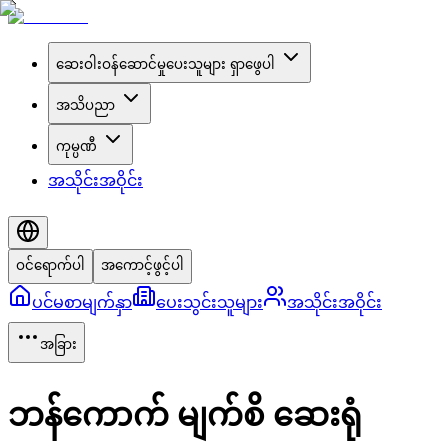
ဆေးဝါးဝန်ဆောင်မှုပေးသူများ ရှာဖွေပါ
အသိပညာ
ကုမ္ပဏီ
အသိုင်းအဝိုင်း
ဝင်ရောက်ပါ
အကောင့်ဖွင့်ပါ
ပင်မစာမျက်နှာ
ပေးသွင်းသူများ
အသိုင်းအဝိုင်း
အခြား
ဘန်ကောက် မျက်စိ ဆေးရုံ