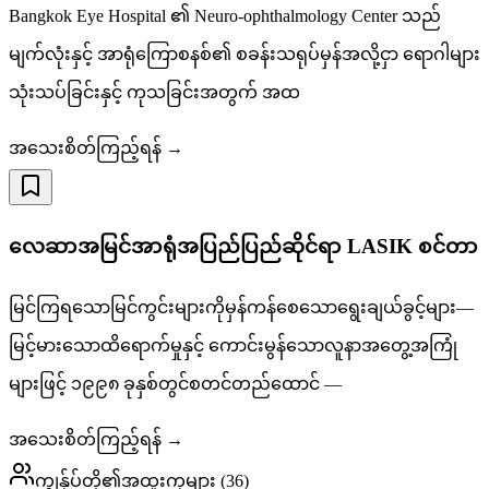
Bangkok Eye Hospital ၏ Neuro-ophthalmology Center သည်
မျက်လုံးနှင့် အာရုံကြောစနစ်၏ စခန်းသရုပ်မှန်အလို့ငှာ ရောဂါများ
သုံးသပ်ခြင်းနှင့် ကုသခြင်းအတွက် အထ
အသေးစိတ်ကြည့်ရန် →
လေဆာအမြင်အာရုံအပြည်ပြည်ဆိုင်ရာ LASIK စင်တာ
မြင်ကြရသောမြင်ကွင်းများကိုမှန်ကန်စေသောရွေးချယ်ခွင့်များ—
မြင့်မားသောထိရောက်မှုနှင့် ကောင်းမွန်သောလူနာအတွေ့အကြုံ
များဖြင့် ၁၉၉၈ ခုနှစ်တွင်စတင်တည်ထောင် —
အသေးစိတ်ကြည့်ရန် →
ကျွန်ုပ်တို့၏အထူးကုများ
(
36
)