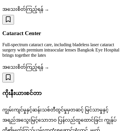
အသေးစိတ်ကြည့်ရန် →
Cataract Center
Full-spectrum cataract care, including bladeless laser cataract
surgery with premium intraocular lenses Bangkok Eye Hospital
brings together the lates
အသေးစိတ်ကြည့်ရန် →
ကိုးနီးယားစင်တာ
ကျွမ်းကျင်မှုနှင့်ဆန်းသစ်တီထွင်မှုမှတဆင့် မြင်သာမှုနှင့်
အရည်အသွေးမြင့်သောဘဝ ပြန်လည်ထူထောင်ခြင်း ကျွန်ုပ်
တို့၏မျက်ကြည်ယမ်းကုထုံးစုဆောင်းရုံးတွင်, မျက်