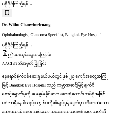
ပရိုဖိုင်ကြည့်ရန် →
Dr. Withu Chanwimelruang
Ophthalmologist, Glaucoma Specialist, Bangkok Eye Hospital
ပရိုဖိုင်ကြည့်ရန် →
ဤပေးသွင်းသူအကြောင်း
AACI အသိအမှတ်ပြုခြင်း
နေရောင်စိုက်စစ်ဆေးမှုနယ်ပယ်တွင် နှစ် ၂၇ ကျော်အတွေ့အကြုံ
ဖြင့် Bangkok Eye Hospital သည် ကမ္ဘာ့အဆင့်မြင့်မျက်စိ
စောင့်ရှောက်မှုကို ပေးစွမ်းနိုင်သော ဆေးရုံကောင်းတစ်ရုံအဖြစ်
မင်္ဂလာရှိနေပါသည်။ ကျွန်ုပ်တို့၏ရည်မှန်းချက်မှာ တိုးတက်သော
နည်းပညာနဲ့ ကျွမ်းကျင်သော အထူးကုအသင်း၏ အတူတူတို့ကို