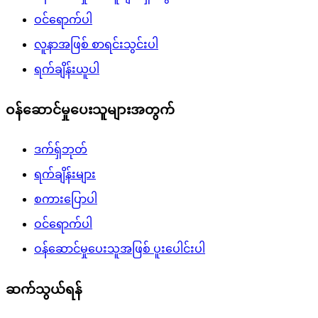
ဝင်ရောက်ပါ
လူနာအဖြစ် စာရင်းသွင်းပါ
ရက်ချိန်းယူပါ
ဝန်ဆောင်မှုပေးသူများအတွက်
ဒက်ရှ်ဘုတ်
ရက်ချိန်းများ
စကားပြောပါ
ဝင်ရောက်ပါ
ဝန်ဆောင်မှုပေးသူအဖြစ် ပူးပေါင်းပါ
ဆက်သွယ်ရန်