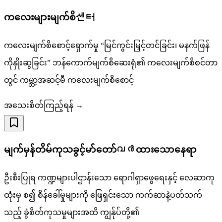
ကလေးများမျက်စိ센터
ကလေးမျက်စိစောင့်ရှောက်မှု “မြင်ကွင်းမြှင့်တင်ခြင်း၊ မနက်ဖြန်
ကိုနှိုးဆွခြင်း” ဘန်ကောက်မျက်စိဆေးရုံ၏ ကလေးမျက်စိစင်တာ
တွင် ကမ္ဘာ့အဆင့်မီ ကလေးမျက်စိစောင့်
အသေးစိတ်ကြည့်ရန် →
မျက်မှန်တိမ်ကုသခွင့်မာ်တော်വർထားသောနေရာ
ဦးစီးပြုရ ကဏ္ဍများပါဌာန်းသော ရောဂါရှာဖွေရေးနှင့် လေဆာကု
ထုံးမှ စ၍ စိန်ခေါ်မှုများကို ဖြေရှင်းသော ကက်ဆာနဲ့ပတ်သက်
သည့် ခွဲစိတ်ကုသမှုများအထိ ကျွန်ုပ်တို့၏