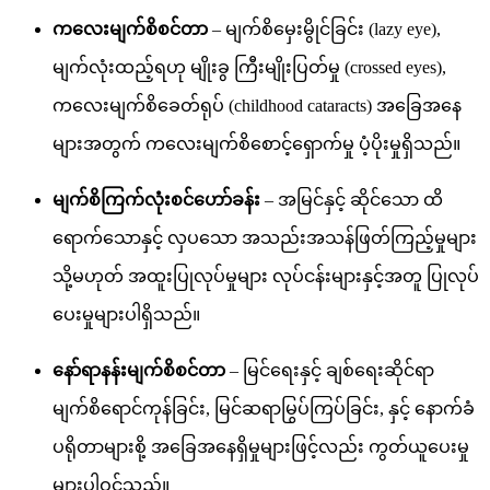
ကလေးမျက်စိစင်တာ
– မျက်စိမှေးမွိုင်ခြင်း (lazy eye),
မျက်လုံးထည့်ရဟု မျိုးခွ ကြီးမျိုးပြတ်မှု (crossed eyes),
ကလေးမျက်စိခေတ်ရုပ် (childhood cataracts) အခြေအနေ
များအတွက် ကလေးမျက်စိစောင့်ရှောက်မှု ပံ့ပိုးမှုရှိသည်။
မျက်စိကြက်လုံးစင်ဟော်ခန်း
– အမြင်နှင့် ဆိုင်သော ထိ
ရောက်သောနှင့် လှပသော အသည်းအသန်ဖြတ်ကြည့်မှုများ
သို့မဟုတ် အထူးပြုလုပ်မှုများ လုပ်ငန်းများနှင့်အတူ ပြုလုပ်
ပေးမှုများပါရှိသည်။
နော်ရာနန်းမျက်စိစင်တာ
– မြင်ရေးနှင့် ချစ်ရေးဆိုင်ရာ
မျက်စိရောင်ကုန်ခြင်း, မြင်ဆရာမြွပ်ကြပ်ခြင်း, နှင့် နောက်ခံ
ပရိုတာများစို့ အခြေအနေရှိမှုများဖြင့်လည်း ကွတ်ယူပေးမှု
များပါဝင်သည်။