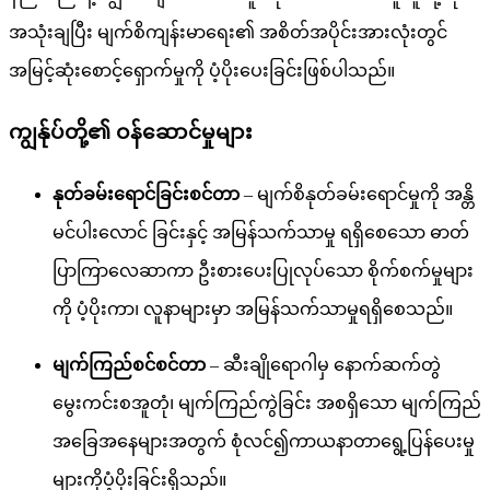
အသုံးချပြီး မျက်စိကျန်းမာရေး၏ အစိတ်အပိုင်းအားလုံးတွင်
အမြင့်ဆုံးစောင့်ရှောက်မှုကို ပံ့ပိုးပေးခြင်းဖြစ်ပါသည်။
ကျွန်ုပ်တို့၏ ဝန်ဆောင်မှုများ
နုတ်ခမ်းရောင်ခြင်းစင်တာ
– မျက်စိနုတ်ခမ်းရောင်မှုကို အန္တိ
မင်ပါးလောင် ခြင်းနှင့် အမြန်သက်သာမှု ရရှိစေသော ဓာတ်
ပြာကြာလေဆာကာ ဦးစားပေးပြုလုပ်သော စိုက်စက်မှုများ
ကို ပံ့ပိုးကာ၊ လူနာများမှာ အမြန်သက်သာမှုရရှိစေသည်။
မျက်ကြည်စင်စင်တာ
– ဆီးချိုရောဂါမှ နောက်ဆက်တွဲ
မွေးကင်းစအူတုံ၊ မျက်ကြည်ကွဲခြင်း အစရှိသော မျက်ကြည်
အခြေအနေများအတွက် စုံလင်၍ကာယနာတာရွေ့ပြန်ပေးမှု
များကိုပံ့ပိုးခြင်းရှိသည်။