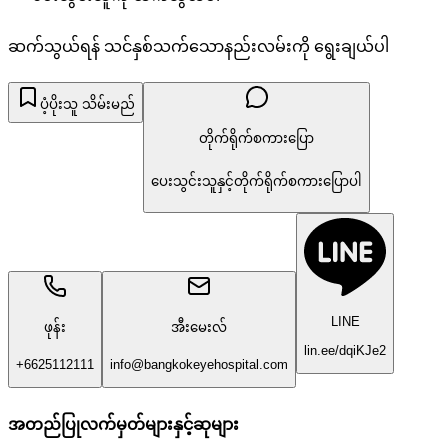
ဆက်သွယ်ရန် သင်နှစ်သက်သောနည်းလမ်းကို ရွေးချယ်ပါ
ပံ့ပိုးသူ သိမ်းမည်
တိုက်ရိုက်စကားပြော
ပေးသွင်းသူနှင့်တိုက်ရိုက်စကားပြောပါ
LINE
ဖုန်း
အီးမေးလ်
lin.ee/dqiKJe2
+6625112111
info@bangkokeyehospital.com
အတည်ပြုလက်မှတ်များနှင့်ဆုများ