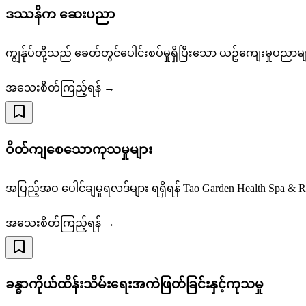
ဒဿနိက ဆေးပညာ
ကျွန်ုပ်တို့သည် ခေတ်တွင်ပေါင်းစပ်မှုရှိပြီးသော ယဥ်ကျေးမှုပ
အသေးစိတ်ကြည့်ရန် →
ဝိတ်ကျစေသောကုသမှုများ
အပြည့်အဝ ပေါင်ချမှုရလဒ်များ ရရှိရန် Tao Garden Health Spa & Res
အသေးစိတ်ကြည့်ရန် →
ခန္ဓာကိုယ်ထိန်းသိမ်းရေးအကဲဖြတ်ခြင်းနှင့်ကုသမှု