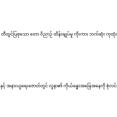
စ် တီထွင်ပြစုသော တော ဝိညာဉ် ထိန်းချုပ်မှု ကိုးကား ဘက်ဆုံး ကုထု
ပါနှင့် အနားယူရေးဇောတ်တွင် လူနာ၏ ကိုယ်ခန္ဓာအခြေအနေကို စုံ