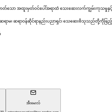
န်းတတ်သော အထူးမှတ်ဝင်ပေါ်အရာထံ သေးဆေးလက်ကျွမ်းကုသမှုနှင့် ym၁
မ၊ ဆရာဝန်ဆိုင်ရာနည်းပညာရှင်၊ သေဆေးဗိသုသည်တို့ကိုဖြည့်စွက်
်
အီးမေးလ်