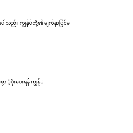
ါသည်။ ကျွန်ုပ်တို့၏ မျက်နှာပြင်မ
 ပံ့ပိုးပေးရန် ကျွန်ုပ