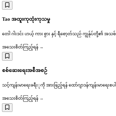
Tao အထူးကုထုံးကုသမှု
တေါ ဂါးဒင်း ဟယ့် ကား စ္ပား နှင့် ရီစော့တ်သည် ကျွန်ုပ်တို့၏ အသ
အသေးစိတ်ကြည့်ရန် →
စစ်ဆေးရေးအစီအစဉ်
သင့်ကျန်းမာရေးခရီးုကို အားဖြည့်ရန် ထော်ဂျာဒန်ကျန်းမာရေးစ
အသေးစိတ်ကြည့်ရန် →