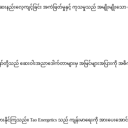
င်ရာ ဆေးနည်းလေ့ကျင့်ခြင်း အကဲဖြတ်မှုနှင့် ကုသမှုသည် အမျိုးမျိုးသေ
နော်တို့သည် ဆေးဝါးအညာဒေါက်တာများမှ အမြင်များအပြားကို အ
ံစားနိုင်ကြသည်။ Tao Energetics သည် ကျန်းမာရေးကို အားပေးအောင် စွ