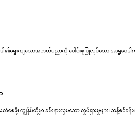
ရူဝေဒါ၏ရှေးကျသောအတတ်ပညာကို ပေါင်းစုပြုလုပ်သော အာရူဝေဒါကု
ညာ
ဲစေဖို့၊ ကျွန်ုပ်တို့မှာ ခမ်းနားလှပသော လှုပ်ရှားမှုများ၊ သန့်စင်