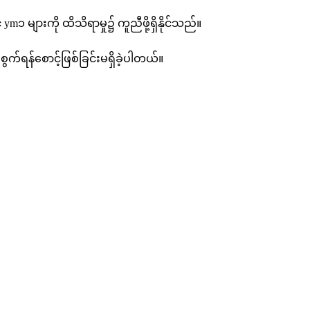
 များကို ထိသိရာမှု၌ ကူညီဖို့ရှိနိုင်သည်။
ရန်စောင့်ဖြစ်ခြင်းမရှိခဲ့ပါတယ်။