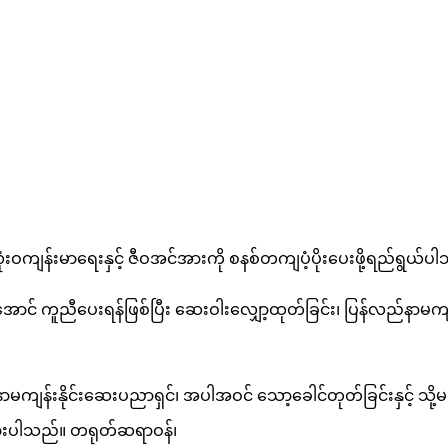
းဝကျန်းမာရေးနှင့် ဇီဝအင်အားကို စနစ်တကျပံ့ပိုးပေးဖို့ရည်ရွယ်
ာင် ကူညီပေးရန်ဖြစ်ပြီး ဆေးဝါးလျှော့ထုတ်ခြင်း၊ ပြန်လည်နာမကျန်း
 နာမကျန်းနိုင်းဆေးပညာရှင်၊ အပါအဝင် သော့ခေါင်တုတ်ခြင်းနှင့်
်ထားပါသည်။ တရုတ်ဆရာဝန်၊