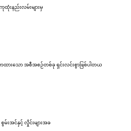
ာ ကုထုံးနည်းလမ်းများမှ
ဓိကထားသော အစီအစဉ်တစ်ခု ရှင်းလင်းစွာဖြစ်ပါတယ
မ်းအင်နှင့် လှိုင်းများအခ