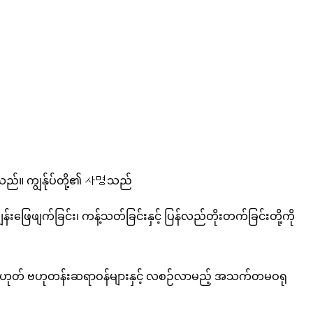
ပါသည်။ ကျွန်ုပ်တို့၏ 사명သည်
ဖြေဖျက်ခြင်း၊ ကန့်သတ်ခြင်းနှင့် ပြန်လည်တိုးတက်ခြင်းတို့ကို
 သို့မဟုတ် ဗဟုတန်းဆရာဝန်များနှင့် လစဉ်လာမည့် အသက်တမဝရု