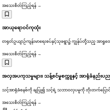
အသေးစိတ်ကြည့်ရန် →
အာယုရောဝင်ကုထုံး
တရုတ်ဥယျာဉ်ကျန်းမာရေးစပ်နှင့်သုခရွာ၌ ကျွန်ုပ်တို့သည္ အာ
အသေးစိတ်ကြည့်ရန် →
အလှအပကုသမှုများ၊ သန့်စင်မှုစက္ကူနှင့် အာရုံခံနည်းပ
သင့်အာရုံခံစနစ်ကို ချပြု၍ သင့်ရဲ့ သဘာဝလှပမူကို တိုးတက်ပြောင်းလ
အသေးစိတ်ကြည့်ရန် →