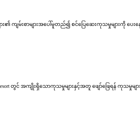
ညာများ၏ ကျမ်းစာများအပေါ်မူတည်၍ စင်ပြေဆေးကုသမှုများကို ပေးနေပ
ort တွင် အကျိုးရှိသောကုသမှုများနှင့်အတူ ဖျော်ဖြေရန် ကုသမှုများစွာ