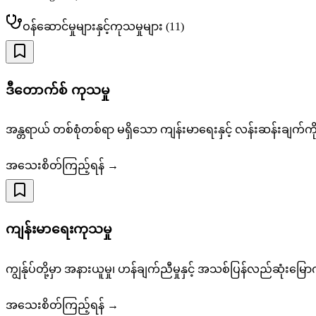
ဝန်ဆောင်မှုများနှင့်ကုသမှုများ
(
11
)
ဒီတောက်စ် ကုသမှု
အန္တရာယ် တစ်စုံတစ်ရာ မရှိသော ကျန်းမာရေးနှင့် လန်းဆန်းချက်ကို ပ
အသေးစိတ်ကြည့်ရန် →
ကျန်းမာရေးကုသမှု
ကျွန်ုပ်တို့မှာ အနားယူမှု၊ ဟန်ချက်ညီမှုနှင့် အသစ်ပြန်လည်ဆုံးမ
အသေးစိတ်ကြည့်ရန် →