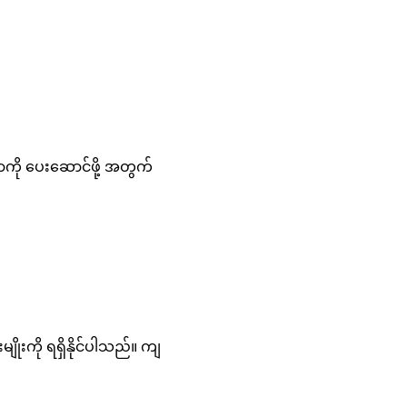
ဓာကို ပေးဆောင်ဖို့ အတွက်
ိုးကို ရရှိနိုင်ပါသည်။ ကျ