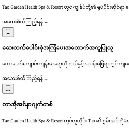
Tao Garden Health Spa & Resort တွင် ကျွန်ုပ်တို့၏ ရုပ်ပိုင်းဆို
အသေးစိတ်ကြည့်ရန် →
ဆေးဘက်‌ပေါင်းစုံအကြံပေးအထောက်အကူပြုသူ
တောဓာတ်ကျောင်းကျန်းမာရေးဟိုတယ်နှင့် အပန်းဖြေရာတွင် ကျ
အသေးစိတ်ကြည့်ရန် →
တာအိုအင်နာဂျက်တစ်
Tao Garden Health Spa & Resort တွင်လူတိုင်း Tao ၏ စွမ်းအင်ကိုခ