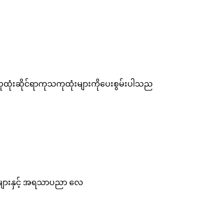
ထုံးဆိုင်ရာကုသကုထုံးများကိုပေးစွမ်းပါသည
ခန်းများနှင့် အရသာပညာ လေ