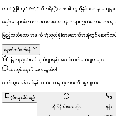
တထုံ ဖွံ့ဖြိုးမှု
'. $w', '
'.သီလရှိဂျီ(петч်)ဖို့ ကူညီနိုင်သော နာမကျ
ခန္တွင်းဆရာဝန်၊ သဘာဝတရားဆရာဝန်၊ တရားလွှတ်တော်ဆရာဝန်၊ ဆရာ
ဖြည့်တတ်သော အချက် အံ့ဘုတ်ခုံနံအဆောက်အအုံတွင် နောက်ထပ
နောက်ထပ်ဖတ်ရန်
ပြန်လည်သုံးသပ်ချက်များနှင့် အဆင့်သတ်မှတ်ချက်များ
ပေးသွင်းသူကို ဆက်သွယ်ပါ
ဆက်သွယ်ရန် သင်နှစ်သက်သောနည်းလမ်းကို ရွေးချယ်ပါ
ပံ့ပိုးသူ သိမ်းမည်
တိုက်ရိုက်စကားပြော
ဖုန်း