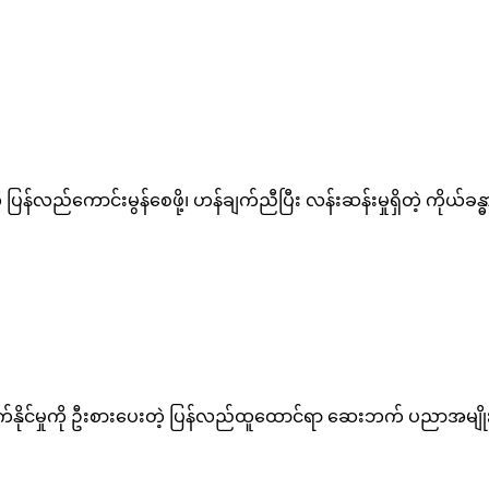
ြန်လည်ကောင်းမွန်စေဖို့၊ ဟန်ချက်ညီပြီး လန်းဆန်းမှုရှိတဲ့ ကိုယ်ခန္
ြောက်နိုင်မှုကို ဦးစားပေးတဲ့ ပြန်လည်ထူထောင်ရာ ဆေးဘက် ပညာအမျိုးမျ