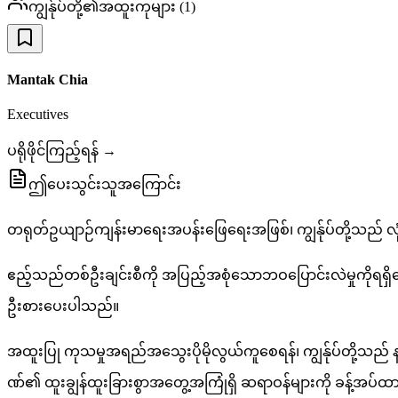
ကျွန်ုပ်တို့၏အထူးကုများ
(
1
)
Mantak Chia
Executives
ပရိုဖိုင်ကြည့်ရန် →
ဤပေးသွင်းသူအကြောင်း
တရုတ်ဥယျာဉ်ကျန်းမာရေးအပန်းဖြေရေးအဖြစ်၊ ကျွန်ုပ်တို့သည် လုံ
ဧည့်သည်တစ်ဦးချင်းစီကို အပြည့်အစုံသောဘဝပြောင်းလဲမှုကိုရရှိအေ
ဦးစားပေးပါသည်။
အထူးပြု ကုသမှုအရည်အသွေးပိုမိုလွယ်ကူစေရန်၊ ကျွန်ုပ်တို့သည်
ဏ်၏ ထူးချွန်ထူးခြားစွာအတွေ့အကြုံရှိ ဆရာဝန်များကို ခန့်အပ