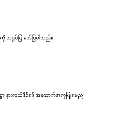
ံးကို သရုပ်ပြ ဖော်ပြပါသည်။
လင်စွာ နားလည်နိုင်ရန် အထောက်အကူပြုရမည