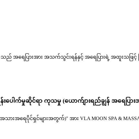
သည် အရေပြားအား အသက်သွင်းရန်နှင့် အရေပြားရဲ့ အထူးသဖြင့် ပြ
် ရွှန်းပေါက်မှုဆိုင်ရာ ကုသမှု (ယောက်ျားရည်ချွန် အရေပြာ
သည့် အသားအရေပိုင်ရှင်များအတွက်)" အား VLA MOON SPA & MASSAG