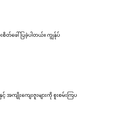
စိတ်ဖေါ်ပြခဲ့ပါတယ်။ ကျွန်ုပ်
့် အကျိုးကျေးဇူးများကို စူးစမ်းကြပ