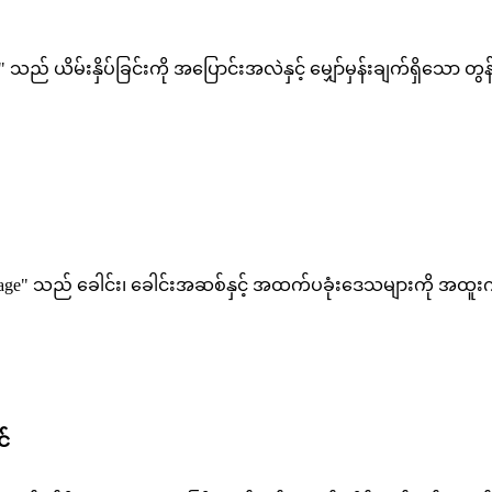
ည် ယိမ်းနှိပ်ခြင်းကို အပြောင်းအလဲနှင့် မျှော်မှန်းချက်ရှိသ
e" သည် ခေါင်း၊ ခေါင်းအဆစ်နှင့် အထက်ပခုံးဒေသများကို အထူးဂရ
်​