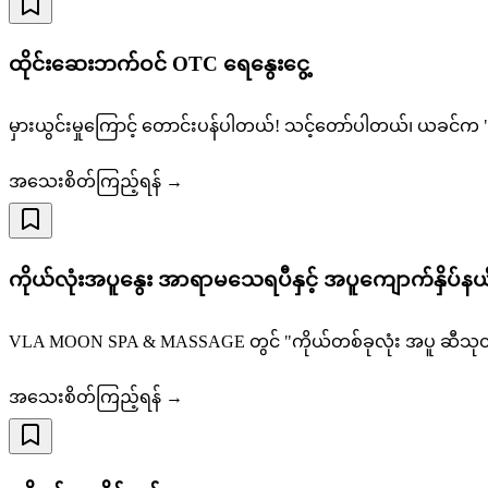
ထိုင်းဆေးဘက်ဝင် OTC ရေနွေးငွေ့
မှားယွင်းမှုကြောင့် တောင်းပန်ပါတယ်! သင့်တော်ပါတယ်၊ ယခင်က "ထိ
အသေးစိတ်ကြည့်ရန် →
ကိုယ်လုံးအပူနွေး အာရာမသေရပီနှင့် အပူကျောက်နှိပ်နယ်
VLA MOON SPA & MASSAGE တွင် "ကိုယ်တစ်ခုလုံး အပူ ဆီသုတ် နှ
အသေးစိတ်ကြည့်ရန် →