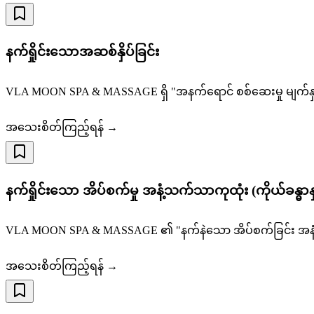
နက်ရှိုင်းသောအဆစ်နှိပ်ခြင်း
VLA MOON SPA & MASSAGE ရှိ "အနက်ရောင် စစ်ဆေးမှု မျက်နှာကြီ
အသေးစိတ်ကြည့်ရန် →
နက်ရှိုင်းသော အိပ်စက်မှု အနံ့သက်သာကုထုံး (ကိုယ်ခန္ဓာနှင့
VLA MOON SPA & MASSAGE ၏ "နက်နဲသော အိပ်စက်ခြင်း အနံ့အရသာ
အသေးစိတ်ကြည့်ရန် →