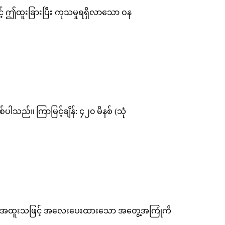
င့် ဤထူးခြားပြီး ကုသမှုရရှိလာသော ဝန
သည်။ ကြာမြင့်ချိန်: ၄၂၀ မိနစ် (သုံ
ေရန် အထူးသဖြင့် အလေးပေးထားသော အတွေ့အကြုံကိ