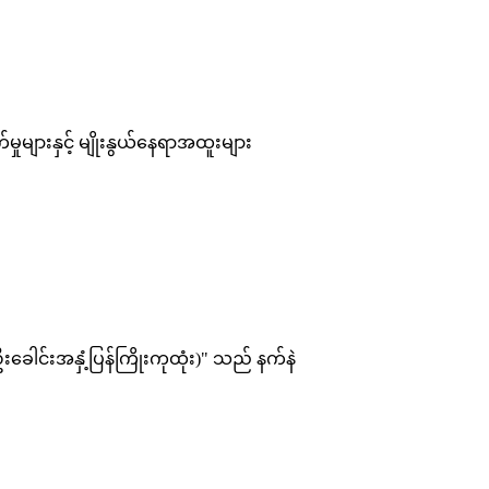
များနှင့် မျိုးနွယ်နေရာအထူးများ
ါင်းအနှံ့ပြန်ကြိုးကုထုံး)" သည် နက်နဲ