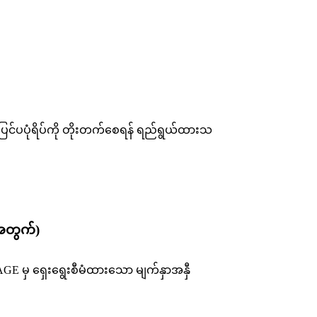
င်ပပုံရိပ်ကို တိုးတက်စေရန် ရည်ရွယ်ထားသ
းအတွက်)
E မှ ရှေးရွေးစီမံထားသော မျက်နှာအနှီ