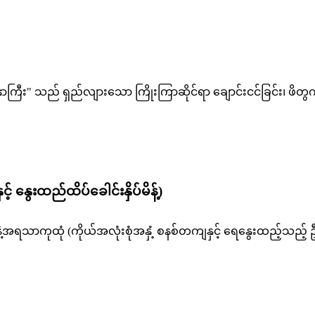
း" သည် ရှည်လျားသော ကြိုးကြာဆိုင်ရာ ချောင်းငင်ခြင်း၊ ဖိတွက်မှု
် နွေးထည်ထိပ်ခေါင်းနှိပ်မိန့်)
ကုထုံ (ကိုယ်အလုံးစုံအနှံ့ စနစ်တကျနှင့် ရေနွေးထည့်သည့် ဦးခေ