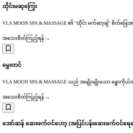
ထိုင်းမဆ့ကြွေး
VLA MOON SPA & MASSAGE ၏ "ထိုင်း မက်ဆာ့ချ်" စိတ်ဖြေအားလ
အသေးစိတ်ကြည့်ရန် →
မွှေးတင်
VLA MOON SPA & MASSAGE သည် အမျိုးမျိုးသော ခန္ဓာကိုယ်အစိ
အသေးစိတ်ကြည့်ရန် →
အော်ဆန် ဆေးဖက်ဝင်ဟော့ (အပြင်ပန်းဆေးဖက်ဝင်ရေနွ