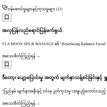
ဝန်ဆောင်မှုများနှင့်ကုသမှုများ
(
21
)
အလှပြန်လည်ရောင်ပြန်ဖက်ရှယ်
VLA MOON SPA & MASSAGE ၏ "Resurfacing Radiance Facial" 
အသေးစိတ်ကြည့်ရန် →
ဒီတော့၊ ပျော့ပြောင်းမှု အတွက် မျက်နှာသန့်စင်ခြင်းနှင့
"ပြည်နမ် မျက်နှာအနှီးနှင့် ဝင်းမှျတ်ကုသမှု (အနူးညံ့ကောင်း
အသေးစိတ်ကြည့်ရန် →