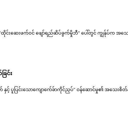
ုင်းဆေးဖက်ဝင် ဖျော်ရည်ဆိပ်ခွက်မှိုဘီ" ပေါ်တွင် ကျွန်ုပ်က အသေး
ခြင်း
င့် ပူပြင်းသောကျောက်ေခ်ာကိုင်ညှပ်" ဝန်ဆောင်မှု၏ အသေးစိတ်နှင