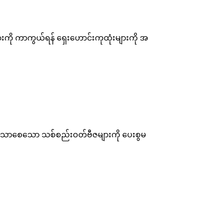
ကို ကာကွယ်ရန် ရှေးဟောင်းကုထုံးများကို အ
သက်သာစေသော သစ်စည်းဝတ်ဗီဇများကို ပေးစွမ