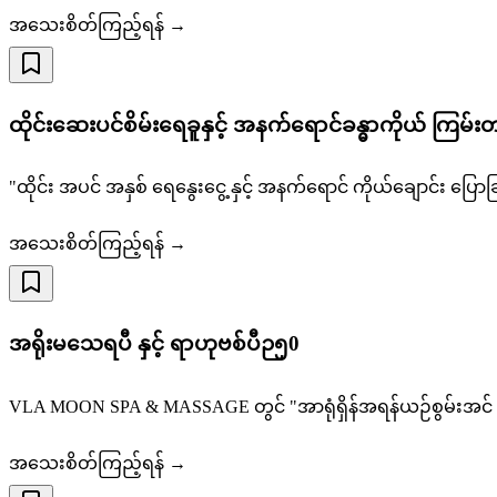
အသေးစိတ်ကြည့်ရန် →
ထိုင်းဆေးပင်စိမ်းရေခူနှင့် အနက်ရောင်ခန္ဓာကိုယ် ကြမ်း
"ထိုင်း အပင် အနှစ် ရေနွေးငွေ့ နှင့် အနက်ရောင် ကိုယ်ချောင်း 
အသေးစိတ်ကြည့်ရန် →
အရိုးမသေရပီ နှင့် ရာဟုဗစ်ပီဉ၅0
VLA MOON SPA & MASSAGE တွင် "အာရုံရှိန်အရန်ယဉ်စွမ်းအင် ဆေးရ
အသေးစိတ်ကြည့်ရန် →