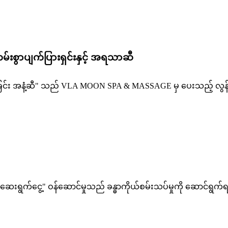
တမ်းစွာပျက်ပြားရှင်းနှင့် အရသာဆီ
ပြောခြင်း အနံ့ဆီ" သည် VLA MOON SPA & MASSAGE မှ ပေးသည့် လွန်စ
ွက်ငွေ့" ဝန်ဆောင်မှုသည် ခန္ဓာကိုယ်စမ်းသပ်မှုကို ဆောင်ရွက်ရန်