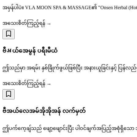
အမှန်ပါပဲ။ VLA MOON SPA & MASSAGE၏ "Onsen Herbal (Hot Her
အသေးစိတ်ကြည့်ရန် →
ဗီអယ်အေမွန် ပရီးမီယံ
ဤသည်မှာ အရမ်း နှစ်ခြိုက်ဖွယ်ဖြစ်ပြီး အနားယူခြင်းနှင့် ပြန
အသေးစိတ်ကြည့်ရန် →
ဗီအယ်လေအမ်အိုအိုအန် လက်မှတ်
ဤပက်ကေ့ချ်သည် ဖျော့ဖျောင်းပြီး ပါဝင်ချက်အပြည့်အစုံရှိ