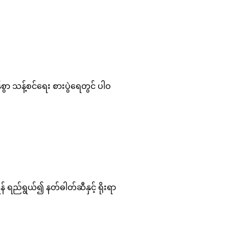
ွာ သန့်စင်ရေး စားပွဲရေတွင် ပါဝ
 ရည်ရွယ်၍ နတ်ဓါတ်ဆီနှင့် ရိုးရာ