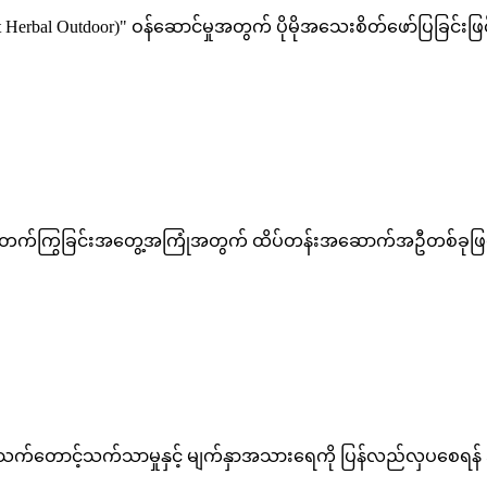
bal Outdoor)" ဝန်ဆောင်မှုအတွက် ပိုမိုအသေးစိတ်ဖော်ပြခြင်းဖြ
်လည်တက်ကြွခြင်းအတွေ့အကြုံအတွက် ထိပ်တန်းအဆောက်အဦတစ်ခုဖြစ်ပါ
သော သက်တောင့်သက်သာမှုနှင့် မျက်နှာအသားရေကို ပြန်လည်လှပစ