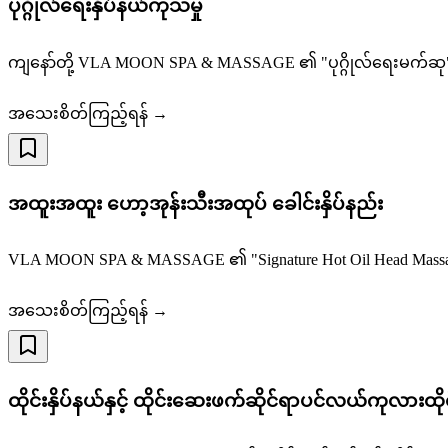
ပုဂ္ဂိုလ်ရေးနှိပ်နယ်ကုသမှု
ကျနော်တို့ VLA MOON SPA & MASSAGE ၏ "ပုဂ္ဂိုလ်ရေးမက်ဆု" သ
အသေးစိတ်ကြည့်ရန် →
အထူးအထူး ဟော့အုန်းသီးအထုပ် ခေါင်းနှိပ်နည်း
VLA MOON SPA & MASSAGE ၏ "Signature Hot Oil Head Massag
အသေးစိတ်ကြည့်ရန် →
ထိုင်းနှိပ်နယ်နှင့် ထိုင်းဆေးဖက်ဆိုင်ရာပင်လယ်ကုလားထိုင