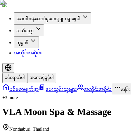
ဆေးဝါးဝန်ဆောင်မှုပေးသူများ ရှာဖွေပါ
အသိပညာ
ကုမ္ပဏီ
အသိုင်းအဝိုင်း
ဝင်ရောက်ပါ
အကောင့်ဖွင့်ပါ
ပင်မစာမျက်နှာ
ပေးသွင်းသူများ
အသိုင်းအဝိုင်း
အခြာ
+
3
more
VLA Moon Spa & Massage
Nonthaburi
,
Thailand