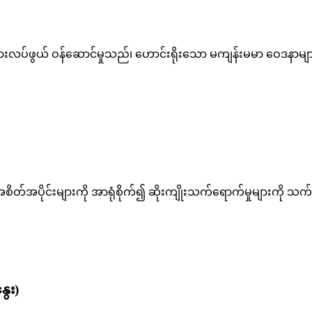
ပ်ဖွယ် ဝန်ဆောင်မှုသည်၊ ဟောင်းရိုးသော မကျန်းမမာ ဝေဒနာများ
တ်အပိုင်းများကို အာရုံစိုက်၍ ဆိုးကျိုးသက်ရောက်မှုများကို 
ေး)