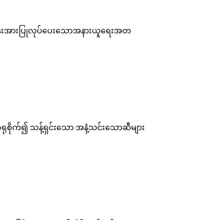
ော တွန်းအားပြုလုပ်ပေးသောအနားယူရေးအတ
ုစိုက်၍ သန့်ရှင်းသော အနံ့သင်းသောဆီများ