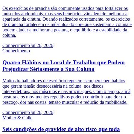
Os exercícios de prancha são comumente usados para fortalecer os
músculos abdominais, mas seus benefícios vão além de melhorar a
aparência da cintura. Quando realizados corretamente, os exercícios
de prancha fortalecem os músculos do core que sustentam a coluna e
podem ajudar a melhorar a postura, o equilíbrio e a estabilidade da
coluna.
Conhecimento
Jul 26, 2026
Conhecimento
Quatro Hábitos no Local de Trabalho que Podem
Prejudicar Sériasmente a Sua Coluna
Muitos trabalhadores de escritório repetem, sem perceber, hábitos
que geram tensão desnecessária na coluna, nos discos
intervertebrais, nos músculos e nas articulações. Com o tempo, a má
postura e os movimentos repetitivos podem contribuir para dor no
pescoço, dor nas costas, tensão muscular e redução da mobilidade.
Conhecimento
Jul 26, 2026
Mother & Child
Seis condições de gravidez de alto risco que toda