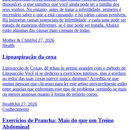
disponível, o que significa que você ainda pode ter a família dos
seus sonhos. No entanto, antes de tratar a infertilidade, primeiro é
necessário saber o que a está causando, e há várias causas possíveis.
Há inúmeras causas potenciais de infertilidade, e cada uma pode ser
tratada de maneiras diferentes, se é que pode ser tratada. Abaixo
estão algumas das causas mais comuns de todas.
Mother & Child
Jul 27, 2026
Health
Lipoaspiração da coxa
Liposucção de Coxas, dê tchau às pernas grandes com o método de
Liposucção Você já se dedicou a exercícios intensos, mas a gordura
ao redor das suas coxas parece nunca diminuir? Acredita-se que
muitas pessoas que clicaram para ler este artigo provavelmente estão
entre aquelas que enfrentam esse tipo de problema, sentindo-se mais
ou menos ansiosas quanto à forma do próprio corpo.
Health
Jul 27, 2026
Conhecimento
Exercícios de Prancha: Mais do que um Treino
Abdominal