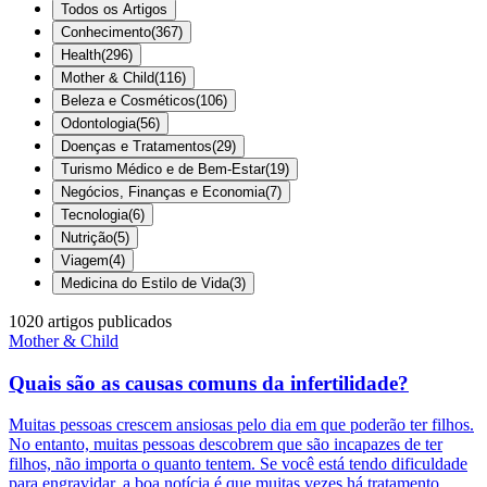
Todos os Artigos
Conhecimento
(
367
)
Health
(
296
)
Mother & Child
(
116
)
Beleza e Cosméticos
(
106
)
Odontologia
(
56
)
Doenças e Tratamentos
(
29
)
Turismo Médico e de Bem-Estar
(
19
)
Negócios, Finanças e Economia
(
7
)
Tecnologia
(
6
)
Nutrição
(
5
)
Viagem
(
4
)
Medicina do Estilo de Vida
(
3
)
1020
artigos publicados
Mother & Child
Quais são as causas comuns da infertilidade?
Muitas pessoas crescem ansiosas pelo dia em que poderão ter filhos.
No entanto, muitas pessoas descobrem que são incapazes de ter
filhos, não importa o quanto tentem. Se você está tendo dificuldade
para engravidar, a boa notícia é que muitas vezes há tratamento