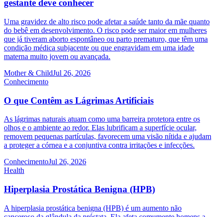
gestante deve conhecer
Uma gravidez de alto risco pode afetar a saúde tanto da mãe quanto
do bebê em desenvolvimento. O risco pode ser maior em mulheres
que já tiveram aborto espontâneo ou parto prematuro, que têm uma
condição médica subjacente ou que engravidam em uma idade
materna muito jovem ou avançada.
Mother & Child
Jul 26, 2026
Conhecimento
O que Contêm as Lágrimas Artificiais
As lágrimas naturais atuam como uma barreira protetora entre os
olhos e o ambiente ao redor. Elas lubrificam a superfície ocular,
removem pequenas partículas, favorecem uma visão nítida e ajudam
a proteger a córnea e a conjuntiva contra irritações e infecções.
Conhecimento
Jul 26, 2026
Health
Hiperplasia Prostática Benigna (HPB)
A hiperplasia prostática benigna (HPB) é um aumento não
canceroso da glândula da próstata. Ela afeta comumente homens a