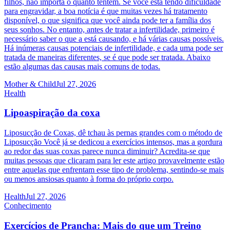
filhos, não importa o quanto tentem. Se você está tendo dificuldade
para engravidar, a boa notícia é que muitas vezes há tratamento
disponível, o que significa que você ainda pode ter a família dos
seus sonhos. No entanto, antes de tratar a infertilidade, primeiro é
necessário saber o que a está causando, e há várias causas possíveis.
Há inúmeras causas potenciais de infertilidade, e cada uma pode ser
tratada de maneiras diferentes, se é que pode ser tratada. Abaixo
estão algumas das causas mais comuns de todas.
Mother & Child
Jul 27, 2026
Health
Lipoaspiração da coxa
Liposucção de Coxas, dê tchau às pernas grandes com o método de
Liposucção Você já se dedicou a exercícios intensos, mas a gordura
ao redor das suas coxas parece nunca diminuir? Acredita-se que
muitas pessoas que clicaram para ler este artigo provavelmente estão
entre aquelas que enfrentam esse tipo de problema, sentindo-se mais
ou menos ansiosas quanto à forma do próprio corpo.
Health
Jul 27, 2026
Conhecimento
Exercícios de Prancha: Mais do que um Treino